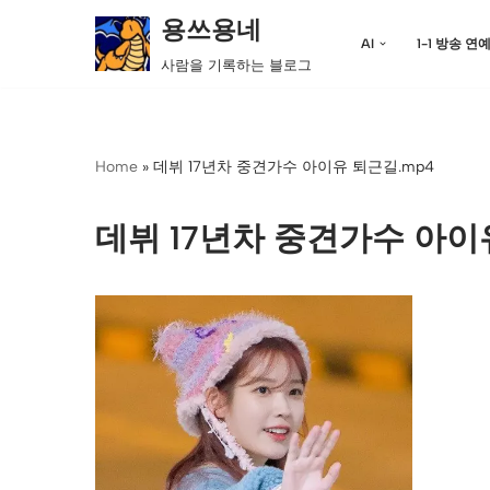
용쓰용네
AI
1-1 방송 연
콘
사람을 기록하는 블로그
텐
츠
로
Home
»
데뷔 17년차 중견가수 아이유 퇴근길.mp4
건
너
뛰
데뷔 17년차 중견가수 아이
기