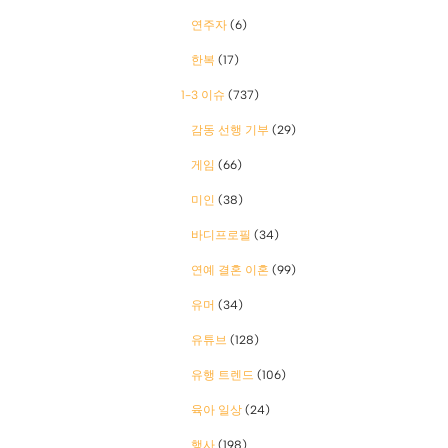
연주자
(6)
한복
(17)
1-3 이슈
(737)
감동 선행 기부
(29)
게임
(66)
미인
(38)
바디프로필
(34)
연예 결혼 이혼
(99)
유머
(34)
유튜브
(128)
유행 트렌드
(106)
육아 일상
(24)
행사
(198)