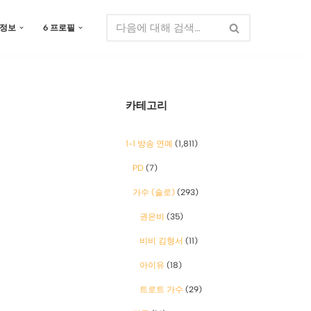
 정보
6 프로필
카테고리
1-1 방송 연예
(1,811)
PD
(7)
가수 (솔로)
(293)
권은비
(35)
비비 김형서
(11)
아이유
(18)
트로트 가수
(29)