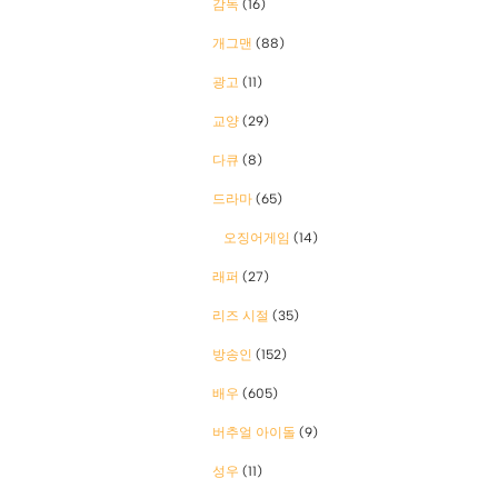
감독
(16)
개그맨
(88)
광고
(11)
교양
(29)
다큐
(8)
드라마
(65)
오징어게임
(14)
래퍼
(27)
리즈 시절
(35)
방송인
(152)
배우
(605)
버추얼 아이돌
(9)
성우
(11)