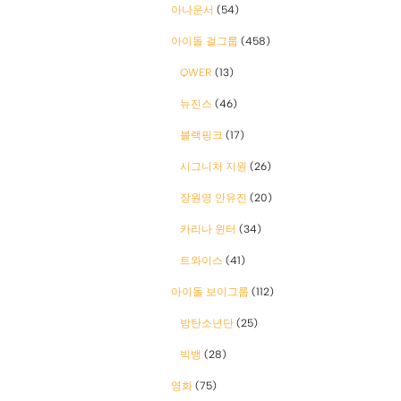
아나운서
(54)
아이돌 걸그룹
(458)
QWER
(13)
뉴진스
(46)
블랙핑크
(17)
시그니처 지원
(26)
장원영 안유진
(20)
카리나 윈터
(34)
트와이스
(41)
아이돌 보이그룹
(112)
방탄소년단
(25)
빅뱅
(28)
영화
(75)