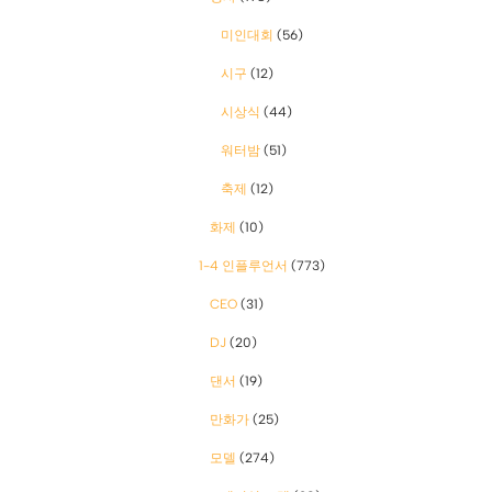
미인대회
(56)
시구
(12)
시상식
(44)
워터밤
(51)
축제
(12)
화제
(10)
1-4 인플루언서
(773)
CEO
(31)
DJ
(20)
댄서
(19)
만화가
(25)
모델
(274)