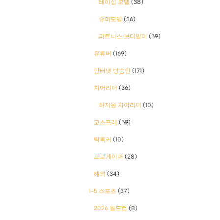
레이싱 모델
(38)
슈퍼모델
(36)
피트니스 보디빌더
(59)
유튜버
(169)
인터넷 방송인
(171)
치어리더
(36)
하지원 치어리더
(10)
코스프레
(59)
틱톡커
(10)
프로게이머
(28)
해외
(34)
1-5 스포츠
(37)
2026 월드컵
(8)