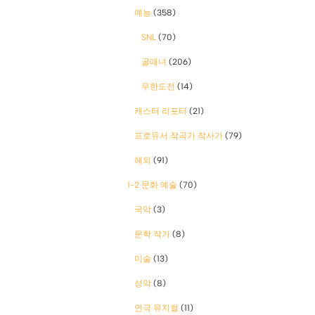
예능
(358)
SNL
(70)
골때녀
(206)
무한도전
(14)
캐스터 리포터
(21)
프로듀서 작곡가 작사가
(79)
해외
(91)
1-2 문화 예술
(70)
국악
(3)
문학 작가
(8)
미술
(13)
성악
(8)
연극 뮤지컬
(11)