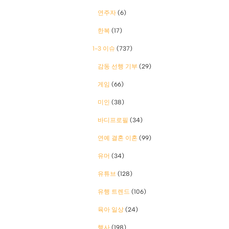
연주자
(6)
한복
(17)
1-3 이슈
(737)
감동 선행 기부
(29)
게임
(66)
미인
(38)
바디프로필
(34)
연예 결혼 이혼
(99)
유머
(34)
유튜브
(128)
유행 트렌드
(106)
육아 일상
(24)
행사
(198)