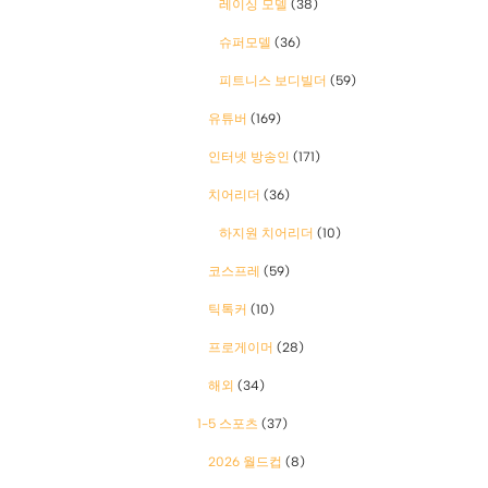
레이싱 모델
(38)
슈퍼모델
(36)
피트니스 보디빌더
(59)
유튜버
(169)
인터넷 방송인
(171)
치어리더
(36)
하지원 치어리더
(10)
코스프레
(59)
틱톡커
(10)
프로게이머
(28)
해외
(34)
1-5 스포츠
(37)
2026 월드컵
(8)