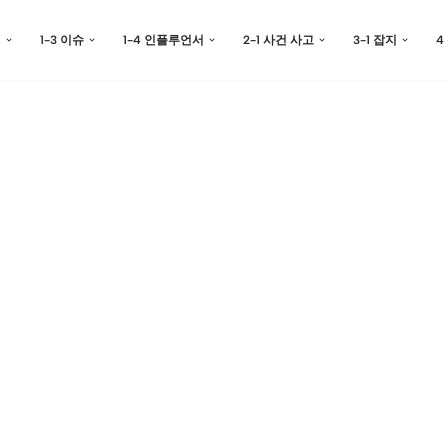
예
1-3 이슈
1-4 인플루언서
2-1 사건 사고
3-1 잡지
4