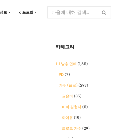
 정보
6 프로필
카테고리
1-1 방송 연예
(1,811)
PD
(7)
가수 (솔로)
(293)
권은비
(35)
비비 김형서
(11)
아이유
(18)
트로트 가수
(29)