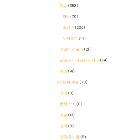
예능
(358)
SNL
(70)
골때녀
(206)
무한도전
(14)
캐스터 리포터
(21)
프로듀서 작곡가 작사가
(79)
해외
(91)
1-2 문화 예술
(70)
국악
(3)
문학 작가
(8)
미술
(13)
성악
(8)
연극 뮤지컬
(11)