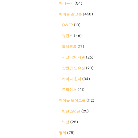
아나운서
(54)
아이돌 걸그룹
(458)
QWER
(13)
뉴진스
(46)
블랙핑크
(17)
시그니처 지원
(26)
장원영 안유진
(20)
카리나 윈터
(34)
트와이스
(41)
아이돌 보이그룹
(112)
방탄소년단
(25)
빅뱅
(28)
영화
(75)