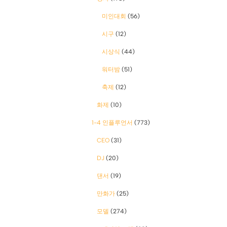
미인대회
(56)
시구
(12)
시상식
(44)
워터밤
(51)
축제
(12)
화제
(10)
1-4 인플루언서
(773)
CEO
(31)
DJ
(20)
댄서
(19)
만화가
(25)
모델
(274)