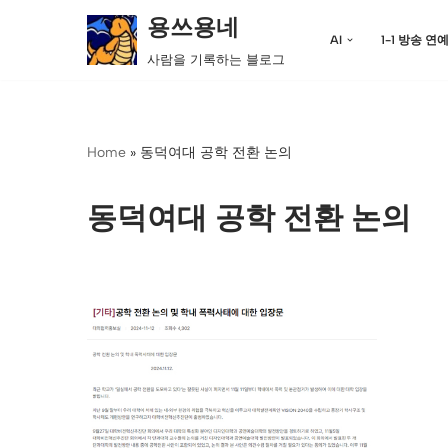
용쓰용네
AI
1-1 방송 연
콘
사람을 기록하는 블로그
텐
츠
로
Home
»
동덕여대 공학 전환 논의
건
너
뛰
동덕여대 공학 전환 논의
기