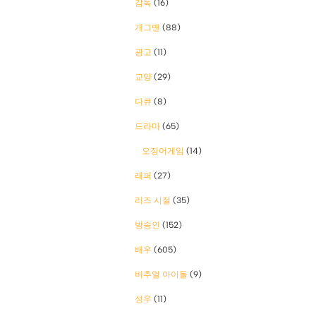
감독
(16)
개그맨
(88)
광고
(11)
교양
(29)
다큐
(8)
드라마
(65)
오징어게임
(14)
래퍼
(27)
리즈 시절
(35)
방송인
(152)
배우
(605)
버추얼 아이돌
(9)
성우
(11)