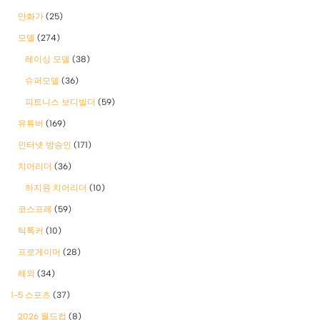
만화가
(25)
모델
(274)
레이싱 모델
(38)
슈퍼모델
(36)
피트니스 보디빌더
(59)
유튜버
(169)
인터넷 방송인
(171)
치어리더
(36)
하지원 치어리더
(10)
코스프레
(59)
틱톡커
(10)
프로게이머
(28)
해외
(34)
1-5 스포츠
(37)
2026 월드컵
(8)