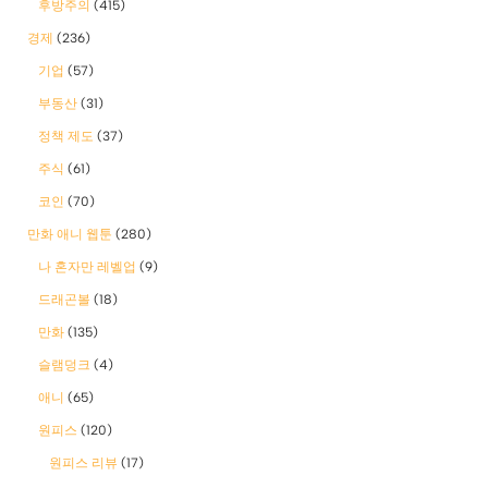
후방주의
(415)
경제
(236)
기업
(57)
부동산
(31)
정책 제도
(37)
주식
(61)
코인
(70)
만화 애니 웹툰
(280)
나 혼자만 레벨업
(9)
드래곤볼
(18)
만화
(135)
슬램덩크
(4)
애니
(65)
원피스
(120)
원피스 리뷰
(17)