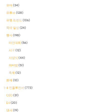
유머
(34)
유튜브
(128)
유행 트렌드
(106)
육아 일상
(24)
행사
(198)
미인대회
(56)
시구
(12)
시상식
(44)
워터밤
(51)
축제
(12)
화제
(10)
1-4 인플루언서
(773)
CEO
(31)
DJ
(20)
댄서
(19)