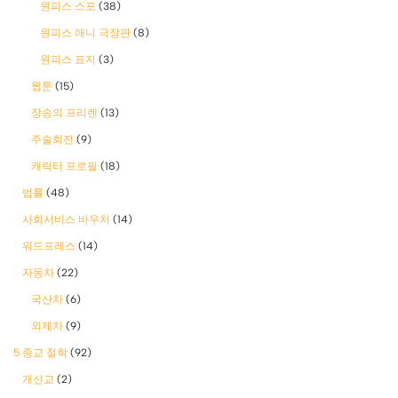
원피스 스포
(38)
원피스 애니 극장판
(8)
원피스 표지
(3)
웹툰
(15)
장송의 프리렌
(13)
주술회전
(9)
캐릭터 프로필
(18)
법률
(48)
사회서비스 바우처
(14)
워드프레스
(14)
자동차
(22)
국산차
(6)
외제차
(9)
5 종교 철학
(92)
개신교
(2)