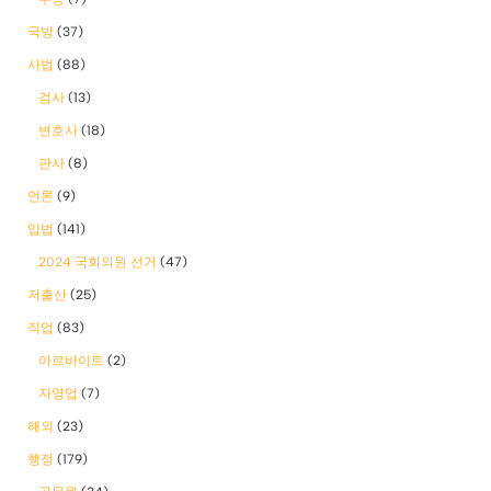
국방
(37)
사법
(88)
검사
(13)
변호사
(18)
판사
(8)
언론
(9)
입법
(141)
2024 국회의원 선거
(47)
저출산
(25)
직업
(83)
아르바이트
(2)
자영업
(7)
해외
(23)
행정
(179)