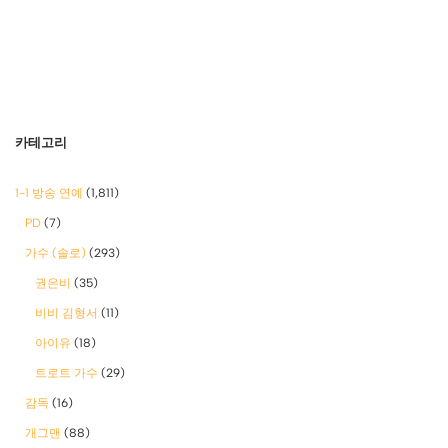
카테고리
1-1 방송 연예
(1,811)
PD
(7)
가수 (솔로)
(293)
권은비
(35)
비비 김형서
(11)
아이유
(18)
트로트 가수
(29)
감독
(16)
개그맨
(88)