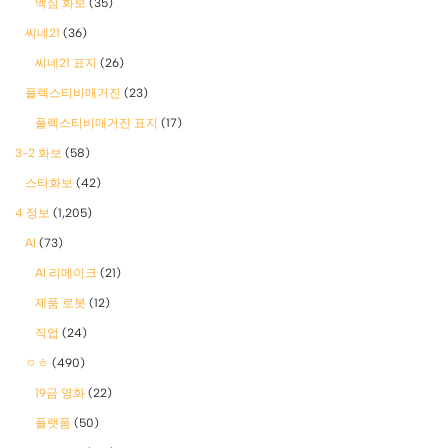
맥심 화보
(35)
씨네21
(36)
씨네21 표지
(26)
플렉스티비매거진
(23)
플렉스티비매거진 표지
(17)
3-2 화보
(58)
스타화보
(42)
4 정보
(1,205)
AI
(73)
AI 리메이크
(21)
제품 로봇
(12)
직업
(24)
ㅇㅎ
(490)
19금 영화
(22)
플랫폼
(50)