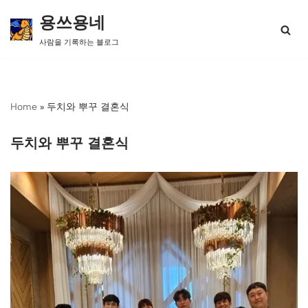
용쓰용네
콘
사람을 기록하는 블로그
텐
츠
로
건
너
Home
»
두치와 뿌꾸 결혼식
뛰
기
두치와 뿌꾸 결혼식