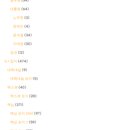
공무원
(34)
대통령
(64)
노무현
(3)
문재인
(4)
윤석열
(34)
이재명
(30)
장관
(12)
3-1 잡지
(474)
대학내일
(9)
대학내일 표지
(5)
맥스큐
(40)
맥스큐 표지
(28)
맥심
(371)
맥심 표지 DMZ
(97)
맥심 표지 Y
(59)