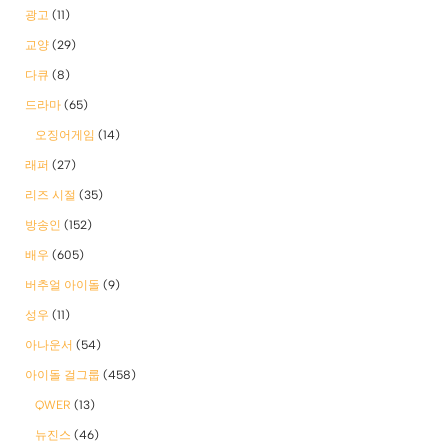
광고
(11)
교양
(29)
다큐
(8)
드라마
(65)
오징어게임
(14)
래퍼
(27)
리즈 시절
(35)
방송인
(152)
배우
(605)
버추얼 아이돌
(9)
성우
(11)
아나운서
(54)
아이돌 걸그룹
(458)
QWER
(13)
뉴진스
(46)