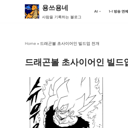
용쓰용네
AI
1-1 방송 연
콘
사람을 기록하는 블로그
텐
츠
로
Home
»
드래곤볼 초사이어인 빌드업 전개
건
너
뛰
드래곤볼 초사이어인 빌드
기