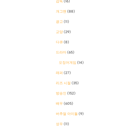
감독
(16)
개그맨
(88)
광고
(11)
교양
(29)
다큐
(8)
드라마
(65)
오징어게임
(14)
래퍼
(27)
리즈 시절
(35)
방송인
(152)
배우
(605)
버추얼 아이돌
(9)
성우
(11)