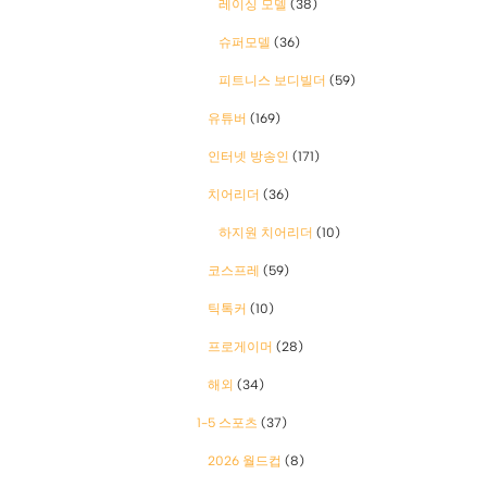
레이싱 모델
(38)
슈퍼모델
(36)
피트니스 보디빌더
(59)
유튜버
(169)
인터넷 방송인
(171)
치어리더
(36)
하지원 치어리더
(10)
코스프레
(59)
틱톡커
(10)
프로게이머
(28)
해외
(34)
1-5 스포츠
(37)
2026 월드컵
(8)