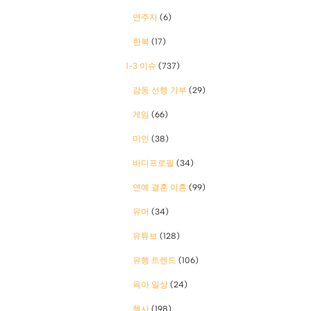
연주자
(6)
한복
(17)
1-3 이슈
(737)
감동 선행 기부
(29)
게임
(66)
미인
(38)
바디프로필
(34)
연예 결혼 이혼
(99)
유머
(34)
유튜브
(128)
유행 트렌드
(106)
육아 일상
(24)
행사
(198)