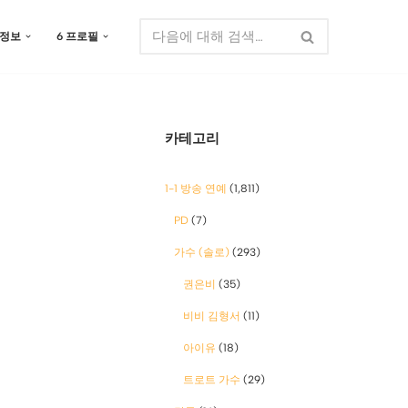
 정보
6 프로필
카테고리
1-1 방송 연예
(1,811)
PD
(7)
가수 (솔로)
(293)
권은비
(35)
비비 김형서
(11)
아이유
(18)
트로트 가수
(29)