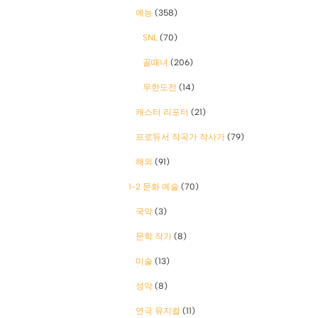
예능
(358)
SNL
(70)
골때녀
(206)
무한도전
(14)
캐스터 리포터
(21)
프로듀서 작곡가 작사가
(79)
해외
(91)
1-2 문화 예술
(70)
국악
(3)
문학 작가
(8)
미술
(13)
성악
(8)
연극 뮤지컬
(11)