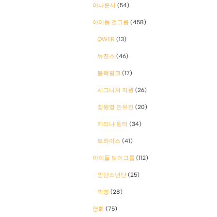
아나운서
(54)
아이돌 걸그룹
(458)
QWER
(13)
뉴진스
(46)
블랙핑크
(17)
시그니처 지원
(26)
장원영 안유진
(20)
카리나 윈터
(34)
트와이스
(41)
아이돌 보이그룹
(112)
방탄소년단
(25)
빅뱅
(28)
영화
(75)