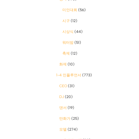
미인대회
(56)
시구
(12)
시상식
(44)
워터밤
(51)
축제
(12)
화제
(10)
1-4 인플루언서
(773)
CEO
(31)
DJ
(20)
댄서
(19)
만화가
(25)
모델
(274)