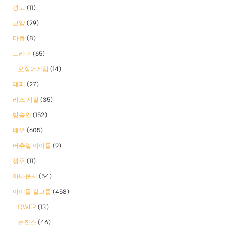
광고
(11)
교양
(29)
다큐
(8)
드라마
(65)
오징어게임
(14)
래퍼
(27)
리즈 시절
(35)
방송인
(152)
배우
(605)
버추얼 아이돌
(9)
성우
(11)
아나운서
(54)
아이돌 걸그룹
(458)
QWER
(13)
뉴진스
(46)