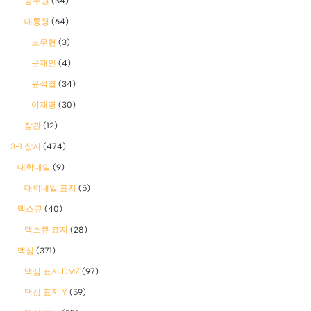
공무원
(34)
대통령
(64)
노무현
(3)
문재인
(4)
윤석열
(34)
이재명
(30)
장관
(12)
3-1 잡지
(474)
대학내일
(9)
대학내일 표지
(5)
맥스큐
(40)
맥스큐 표지
(28)
맥심
(371)
맥심 표지 DMZ
(97)
맥심 표지 Y
(59)