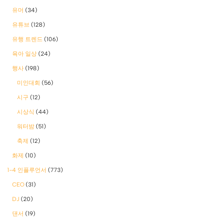
유머
(34)
유튜브
(128)
유행 트렌드
(106)
육아 일상
(24)
행사
(198)
미인대회
(56)
시구
(12)
시상식
(44)
워터밤
(51)
축제
(12)
화제
(10)
1-4 인플루언서
(773)
CEO
(31)
DJ
(20)
댄서
(19)