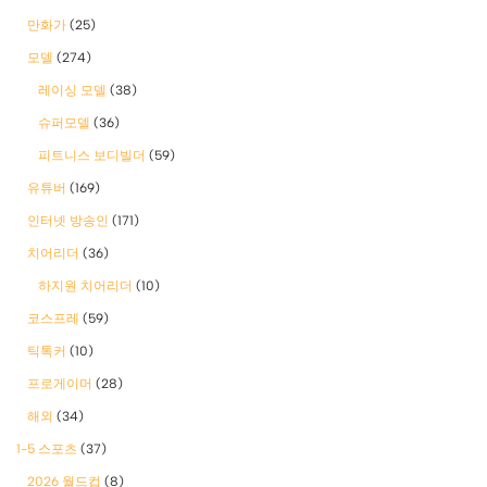
만화가
(25)
모델
(274)
레이싱 모델
(38)
슈퍼모델
(36)
피트니스 보디빌더
(59)
유튜버
(169)
인터넷 방송인
(171)
치어리더
(36)
하지원 치어리더
(10)
코스프레
(59)
틱톡커
(10)
프로게이머
(28)
해외
(34)
1-5 스포츠
(37)
2026 월드컵
(8)