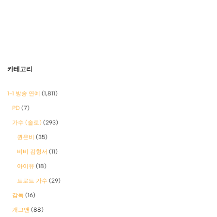
카테고리
1-1 방송 연예
(1,811)
PD
(7)
가수 (솔로)
(293)
권은비
(35)
비비 김형서
(11)
아이유
(18)
트로트 가수
(29)
감독
(16)
개그맨
(88)