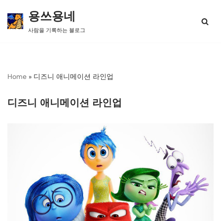
용쓰용네
콘
사람을 기록하는 블로그
텐
츠
로
건
너
Home
»
디즈니 애니메이션 라인업
뛰
기
디즈니 애니메이션 라인업