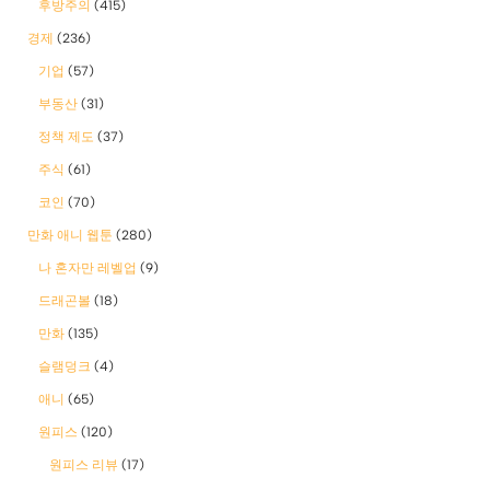
후방주의
(415)
경제
(236)
기업
(57)
부동산
(31)
정책 제도
(37)
주식
(61)
코인
(70)
만화 애니 웹툰
(280)
나 혼자만 레벨업
(9)
드래곤볼
(18)
만화
(135)
슬램덩크
(4)
애니
(65)
원피스
(120)
원피스 리뷰
(17)