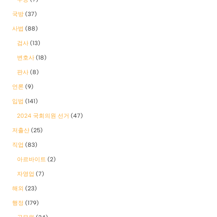
국방
(37)
사법
(88)
검사
(13)
변호사
(18)
판사
(8)
언론
(9)
입법
(141)
2024 국회의원 선거
(47)
저출산
(25)
직업
(83)
아르바이트
(2)
자영업
(7)
해외
(23)
행정
(179)