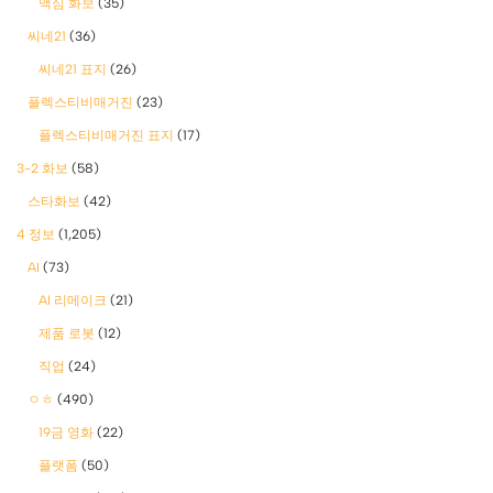
맥심 화보
(35)
씨네21
(36)
씨네21 표지
(26)
플렉스티비매거진
(23)
플렉스티비매거진 표지
(17)
3-2 화보
(58)
스타화보
(42)
4 정보
(1,205)
AI
(73)
AI 리메이크
(21)
제품 로봇
(12)
직업
(24)
ㅇㅎ
(490)
19금 영화
(22)
플랫폼
(50)