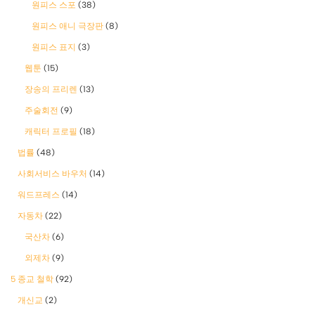
원피스 스포
(38)
원피스 애니 극장판
(8)
원피스 표지
(3)
웹툰
(15)
장송의 프리렌
(13)
주술회전
(9)
캐릭터 프로필
(18)
법률
(48)
사회서비스 바우처
(14)
워드프레스
(14)
자동차
(22)
국산차
(6)
외제차
(9)
5 종교 철학
(92)
개신교
(2)