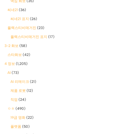
맥심 화보
(35)
씨네21
(36)
씨네21 표지
(26)
플렉스티비매거진
(23)
플렉스티비매거진 표지
(17)
3-2 화보
(58)
스타화보
(42)
4 정보
(1,205)
AI
(73)
AI 리메이크
(21)
제품 로봇
(12)
직업
(24)
ㅇㅎ
(490)
19금 영화
(22)
플랫폼
(50)