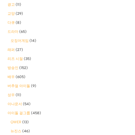
광고
(11)
교양
(29)
다큐
(8)
드라마
(65)
오징어게임
(14)
래퍼
(27)
리즈 시절
(35)
방송인
(152)
배우
(605)
버추얼 아이돌
(9)
성우
(11)
아나운서
(54)
아이돌 걸그룹
(458)
QWER
(13)
뉴진스
(46)