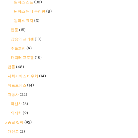
원피스 스포
(38)
원피스 애니 극장판
(8)
원피스 표지
(3)
웹툰
(15)
장송의 프리렌
(13)
주술회전
(9)
캐릭터 프로필
(18)
법률
(48)
사회서비스 바우처
(14)
워드프레스
(14)
자동차
(22)
국산차
(6)
외제차
(9)
5 종교 철학
(92)
개신교
(2)