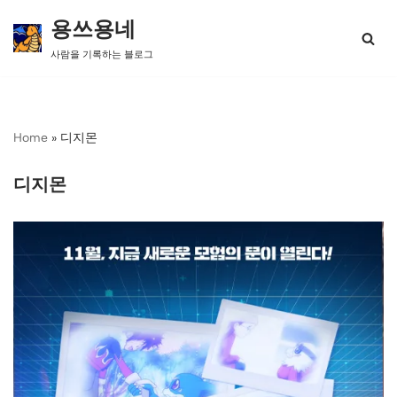
용쓰용네
콘
사람을 기록하는 블로그
텐
츠
로
건
너
Home
»
디지몬
뛰
기
디지몬