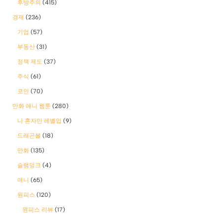
후방주의
(415)
경제
(236)
기업
(57)
부동산
(31)
정책 제도
(37)
주식
(61)
코인
(70)
만화 애니 웹툰
(280)
나 혼자만 레벨업
(9)
드래곤볼
(18)
만화
(135)
슬램덩크
(4)
애니
(65)
원피스
(120)
원피스 리뷰
(17)