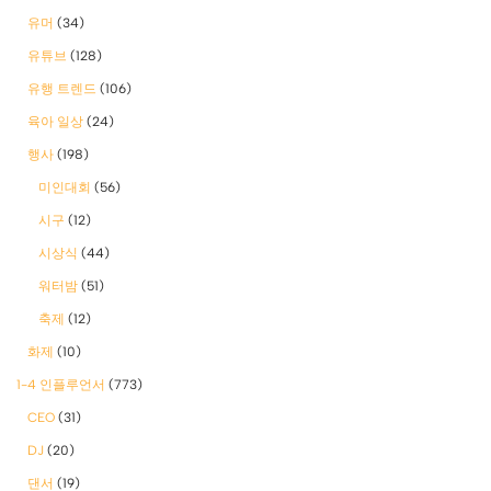
유머
(34)
유튜브
(128)
유행 트렌드
(106)
육아 일상
(24)
행사
(198)
미인대회
(56)
시구
(12)
시상식
(44)
워터밤
(51)
축제
(12)
화제
(10)
1-4 인플루언서
(773)
CEO
(31)
DJ
(20)
댄서
(19)