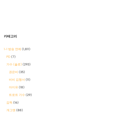
카테고리
1-1 방송 연예
(1,811)
PD
(7)
가수 (솔로)
(293)
권은비
(35)
비비 김형서
(11)
아이유
(18)
트로트 가수
(29)
감독
(16)
개그맨
(88)