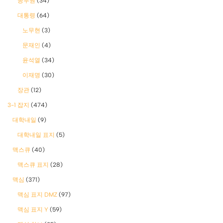
공무원
(34)
대통령
(64)
노무현
(3)
문재인
(4)
윤석열
(34)
이재명
(30)
장관
(12)
3-1 잡지
(474)
대학내일
(9)
대학내일 표지
(5)
맥스큐
(40)
맥스큐 표지
(28)
맥심
(371)
맥심 표지 DMZ
(97)
맥심 표지 Y
(59)