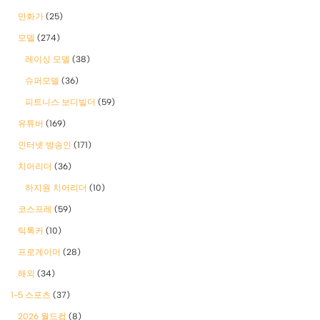
만화가
(25)
모델
(274)
레이싱 모델
(38)
슈퍼모델
(36)
피트니스 보디빌더
(59)
유튜버
(169)
인터넷 방송인
(171)
치어리더
(36)
하지원 치어리더
(10)
코스프레
(59)
틱톡커
(10)
프로게이머
(28)
해외
(34)
1-5 스포츠
(37)
2026 월드컵
(8)