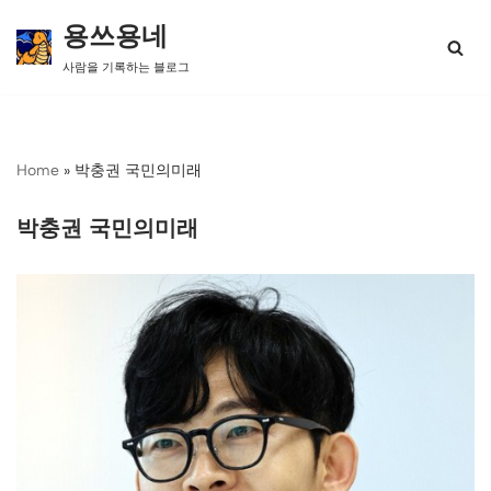
용쓰용네
콘
사람을 기록하는 블로그
텐
츠
로
건
너
Home
»
박충권 국민의미래
뛰
기
박충권 국민의미래