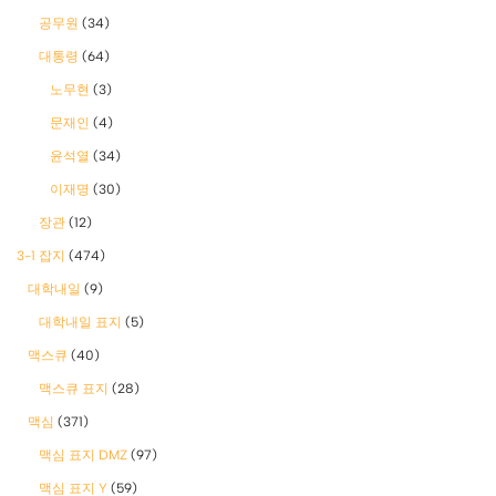
공무원
(34)
대통령
(64)
노무현
(3)
문재인
(4)
윤석열
(34)
이재명
(30)
장관
(12)
3-1 잡지
(474)
대학내일
(9)
대학내일 표지
(5)
맥스큐
(40)
맥스큐 표지
(28)
맥심
(371)
맥심 표지 DMZ
(97)
맥심 표지 Y
(59)