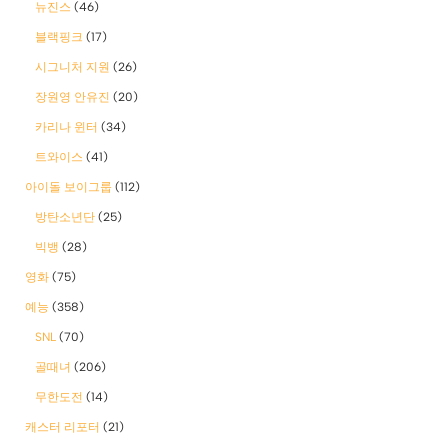
뉴진스
(46)
블랙핑크
(17)
시그니처 지원
(26)
장원영 안유진
(20)
카리나 윈터
(34)
트와이스
(41)
아이돌 보이그룹
(112)
방탄소년단
(25)
빅뱅
(28)
영화
(75)
예능
(358)
SNL
(70)
골때녀
(206)
무한도전
(14)
캐스터 리포터
(21)