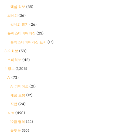
맥심 화보
(35)
씨네21
(36)
씨네21 표지
(26)
플렉스티비매거진
(23)
플렉스티비매거진 표지
(17)
3-2 화보
(58)
스타화보
(42)
4 정보
(1,205)
AI
(73)
AI 리메이크
(21)
제품 로봇
(12)
직업
(24)
ㅇㅎ
(490)
19금 영화
(22)
플랫폼
(50)