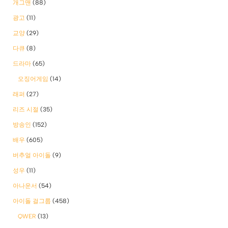
개그맨
(88)
광고
(11)
교양
(29)
다큐
(8)
드라마
(65)
오징어게임
(14)
래퍼
(27)
리즈 시절
(35)
방송인
(152)
배우
(605)
버추얼 아이돌
(9)
성우
(11)
아나운서
(54)
아이돌 걸그룹
(458)
QWER
(13)