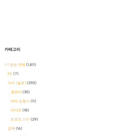
카테고리
1-1 방송 연예
(1,811)
PD
(7)
가수 (솔로)
(293)
권은비
(35)
비비 김형서
(11)
아이유
(18)
트로트 가수
(29)
감독
(16)