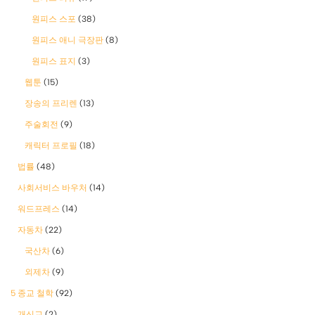
원피스 스포
(38)
원피스 애니 극장판
(8)
원피스 표지
(3)
웹툰
(15)
장송의 프리렌
(13)
주술회전
(9)
캐릭터 프로필
(18)
법률
(48)
사회서비스 바우처
(14)
워드프레스
(14)
자동차
(22)
국산차
(6)
외제차
(9)
5 종교 철학
(92)
개신교
(2)