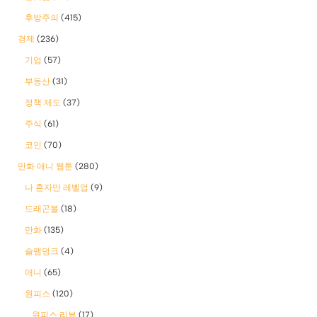
후방주의
(415)
경제
(236)
기업
(57)
부동산
(31)
정책 제도
(37)
주식
(61)
코인
(70)
만화 애니 웹툰
(280)
나 혼자만 레벨업
(9)
드래곤볼
(18)
만화
(135)
슬램덩크
(4)
애니
(65)
원피스
(120)
원피스 리뷰
(17)