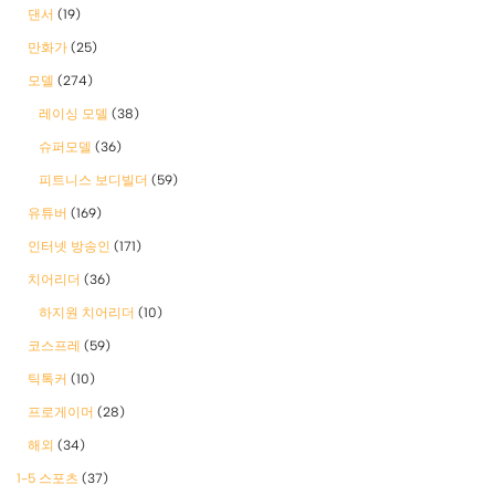
댄서
(19)
만화가
(25)
모델
(274)
레이싱 모델
(38)
슈퍼모델
(36)
피트니스 보디빌더
(59)
유튜버
(169)
인터넷 방송인
(171)
치어리더
(36)
하지원 치어리더
(10)
코스프레
(59)
틱톡커
(10)
프로게이머
(28)
해외
(34)
1-5 스포츠
(37)