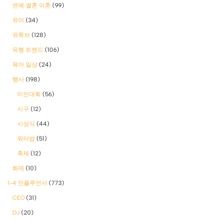
연예 결혼 이혼
(99)
유머
(34)
유튜브
(128)
유행 트렌드
(106)
육아 일상
(24)
행사
(198)
미인대회
(56)
시구
(12)
시상식
(44)
워터밤
(51)
축제
(12)
화제
(10)
1-4 인플루언서
(773)
CEO
(31)
DJ
(20)