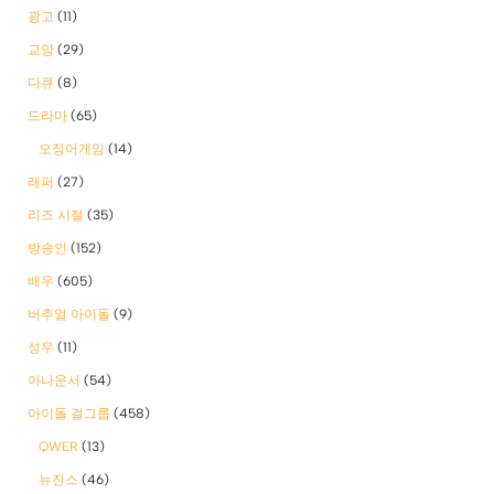
광고
(11)
교양
(29)
다큐
(8)
드라마
(65)
오징어게임
(14)
래퍼
(27)
리즈 시절
(35)
방송인
(152)
배우
(605)
버추얼 아이돌
(9)
성우
(11)
아나운서
(54)
아이돌 걸그룹
(458)
QWER
(13)
뉴진스
(46)