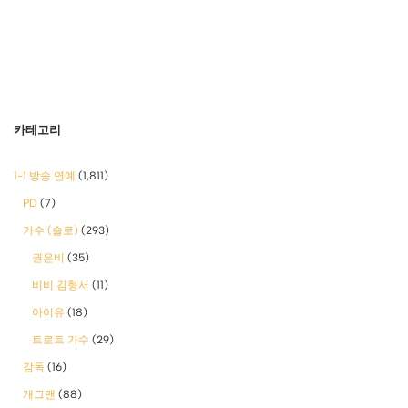
카테고리
1-1 방송 연예
(1,811)
PD
(7)
가수 (솔로)
(293)
권은비
(35)
비비 김형서
(11)
아이유
(18)
트로트 가수
(29)
감독
(16)
개그맨
(88)