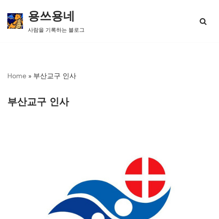
용쓰용네
콘
사람을 기록하는 블로그
텐
츠
로
건
너
Home
»
부산교구 인사
뛰
기
부산교구 인사