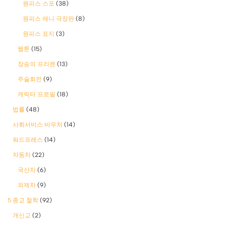
원피스 스포
(38)
원피스 애니 극장판
(8)
원피스 표지
(3)
웹툰
(15)
장송의 프리렌
(13)
주술회전
(9)
캐릭터 프로필
(18)
법률
(48)
사회서비스 바우처
(14)
워드프레스
(14)
자동차
(22)
국산차
(6)
외제차
(9)
5 종교 철학
(92)
개신교
(2)