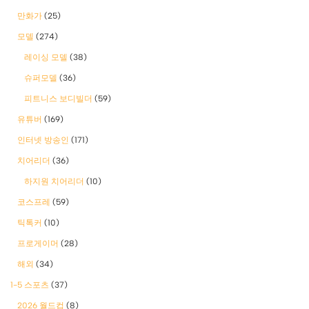
만화가
(25)
모델
(274)
레이싱 모델
(38)
슈퍼모델
(36)
피트니스 보디빌더
(59)
유튜버
(169)
인터넷 방송인
(171)
치어리더
(36)
하지원 치어리더
(10)
코스프레
(59)
틱톡커
(10)
프로게이머
(28)
해외
(34)
1-5 스포츠
(37)
2026 월드컵
(8)