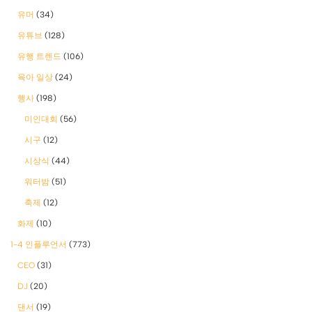
유머
(34)
유튜브
(128)
유행 트렌드
(106)
육아 일상
(24)
행사
(198)
미인대회
(56)
시구
(12)
시상식
(44)
워터밤
(51)
축제
(12)
화제
(10)
1-4 인플루언서
(773)
CEO
(31)
DJ
(20)
댄서
(19)