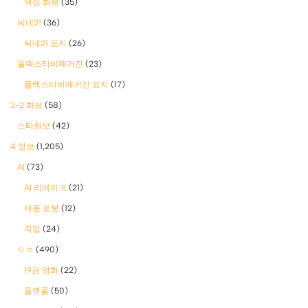
맥심 화보
(35)
씨네21
(36)
씨네21 표지
(26)
플렉스티비매거진
(23)
플렉스티비매거진 표지
(17)
3-2 화보
(58)
스타화보
(42)
4 정보
(1,205)
AI
(73)
AI 리메이크
(21)
제품 로봇
(12)
직업
(24)
ㅇㅎ
(490)
19금 영화
(22)
플랫폼
(50)