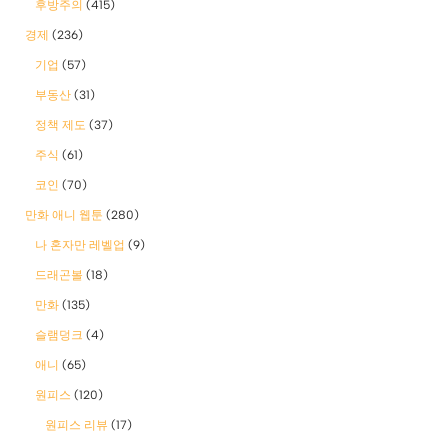
후방주의
(415)
경제
(236)
기업
(57)
부동산
(31)
정책 제도
(37)
주식
(61)
코인
(70)
만화 애니 웹툰
(280)
나 혼자만 레벨업
(9)
드래곤볼
(18)
만화
(135)
슬램덩크
(4)
애니
(65)
원피스
(120)
원피스 리뷰
(17)