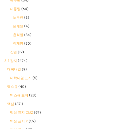
공무원
(34)
대통령
(64)
노무현
(3)
문재인
(4)
윤석열
(34)
이재명
(30)
장관
(12)
3-1 잡지
(474)
대학내일
(9)
대학내일 표지
(5)
맥스큐
(40)
맥스큐 표지
(28)
맥심
(371)
맥심 표지 DMZ
(97)
맥심 표지 Y
(59)