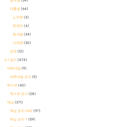
공무원
(34)
대통령
(64)
노무현
(3)
문재인
(4)
윤석열
(34)
이재명
(30)
장관
(12)
3-1 잡지
(474)
대학내일
(9)
대학내일 표지
(5)
맥스큐
(40)
맥스큐 표지
(28)
맥심
(371)
맥심 표지 DMZ
(97)
맥심 표지 Y
(59)