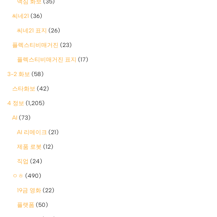
맥심 화보
(35)
씨네21
(36)
씨네21 표지
(26)
플렉스티비매거진
(23)
플렉스티비매거진 표지
(17)
3-2 화보
(58)
스타화보
(42)
4 정보
(1,205)
AI
(73)
AI 리메이크
(21)
제품 로봇
(12)
직업
(24)
ㅇㅎ
(490)
19금 영화
(22)
플랫폼
(50)