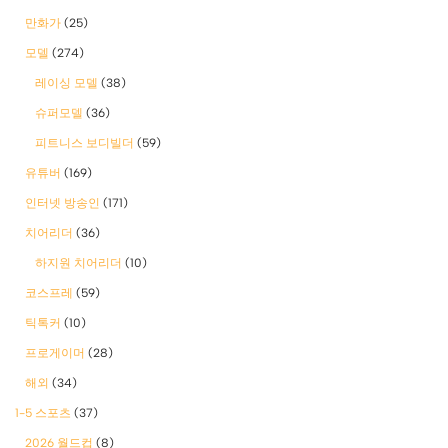
만화가
(25)
모델
(274)
레이싱 모델
(38)
슈퍼모델
(36)
피트니스 보디빌더
(59)
유튜버
(169)
인터넷 방송인
(171)
치어리더
(36)
하지원 치어리더
(10)
코스프레
(59)
틱톡커
(10)
프로게이머
(28)
해외
(34)
1-5 스포츠
(37)
2026 월드컵
(8)