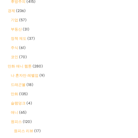
후방주의
(415)
경제
(236)
기업
(57)
부동산
(31)
정책 제도
(37)
주식
(61)
코인
(70)
만화 애니 웹툰
(280)
나 혼자만 레벨업
(9)
드래곤볼
(18)
만화
(135)
슬램덩크
(4)
애니
(65)
원피스
(120)
원피스 리뷰
(17)