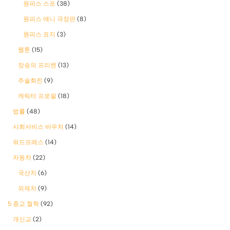
원피스 스포
(38)
원피스 애니 극장판
(8)
원피스 표지
(3)
웹툰
(15)
장송의 프리렌
(13)
주술회전
(9)
캐릭터 프로필
(18)
법률
(48)
사회서비스 바우처
(14)
워드프레스
(14)
자동차
(22)
국산차
(6)
외제차
(9)
5 종교 철학
(92)
개신교
(2)