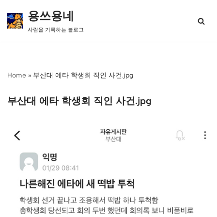
용쓰용네
콘
사람을 기록하는 블로그
텐
츠
로
건
너
Home
»
부산대 에타 학생회 직인 사건.jpg
뛰
기
부산대 에타 학생회 직인 사건.jpg