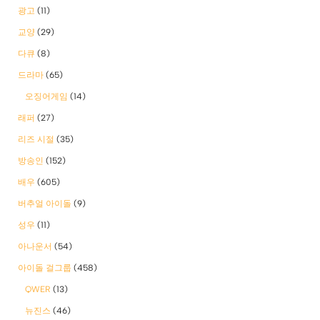
광고
(11)
교양
(29)
다큐
(8)
드라마
(65)
오징어게임
(14)
래퍼
(27)
리즈 시절
(35)
방송인
(152)
배우
(605)
버추얼 아이돌
(9)
성우
(11)
아나운서
(54)
아이돌 걸그룹
(458)
QWER
(13)
뉴진스
(46)