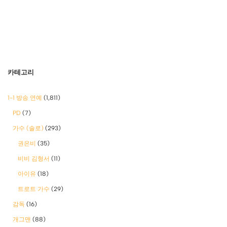
카테고리
1-1 방송 연예
(1,811)
PD
(7)
가수 (솔로)
(293)
권은비
(35)
비비 김형서
(11)
아이유
(18)
트로트 가수
(29)
감독
(16)
개그맨
(88)