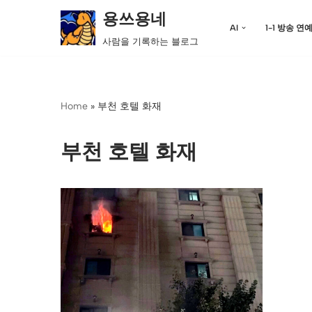
용쓰용네
AI
1-1 방송 연
콘
사람을 기록하는 블로그
텐
츠
로
Home
»
부천 호텔 화재
건
너
뛰
부천 호텔 화재
기