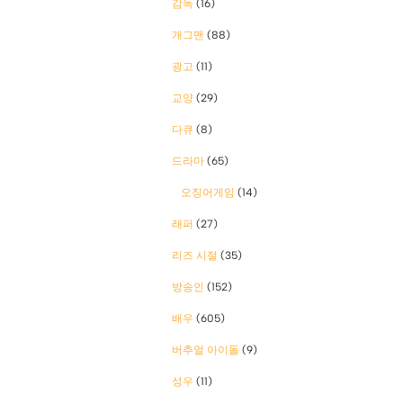
감독
(16)
개그맨
(88)
광고
(11)
교양
(29)
다큐
(8)
드라마
(65)
오징어게임
(14)
래퍼
(27)
리즈 시절
(35)
방송인
(152)
배우
(605)
버추얼 아이돌
(9)
성우
(11)