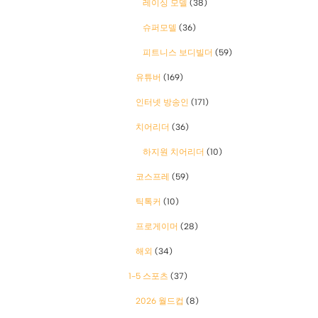
레이싱 모델
(38)
슈퍼모델
(36)
피트니스 보디빌더
(59)
유튜버
(169)
인터넷 방송인
(171)
치어리더
(36)
하지원 치어리더
(10)
코스프레
(59)
틱톡커
(10)
프로게이머
(28)
해외
(34)
1-5 스포츠
(37)
2026 월드컵
(8)