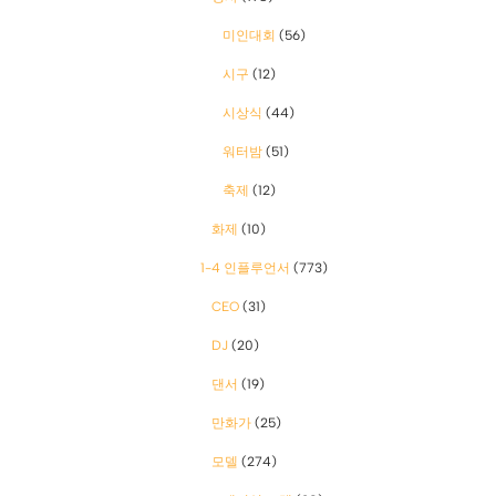
미인대회
(56)
시구
(12)
시상식
(44)
워터밤
(51)
축제
(12)
화제
(10)
1-4 인플루언서
(773)
CEO
(31)
DJ
(20)
댄서
(19)
만화가
(25)
모델
(274)