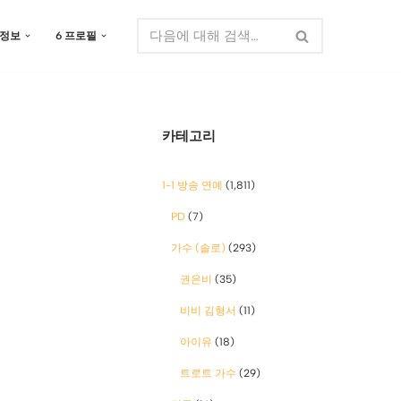
 정보
6 프로필
카테고리
1-1 방송 연예
(1,811)
PD
(7)
가수 (솔로)
(293)
권은비
(35)
비비 김형서
(11)
아이유
(18)
트로트 가수
(29)