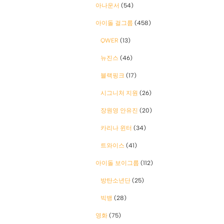
아나운서
(54)
아이돌 걸그룹
(458)
QWER
(13)
뉴진스
(46)
블랙핑크
(17)
시그니처 지원
(26)
장원영 안유진
(20)
카리나 윈터
(34)
트와이스
(41)
아이돌 보이그룹
(112)
방탄소년단
(25)
빅뱅
(28)
영화
(75)