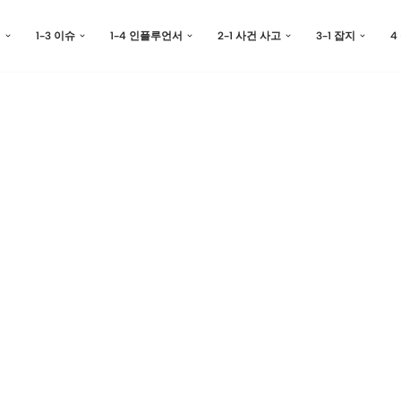
예
1-3 이슈
1-4 인플루언서
2-1 사건 사고
3-1 잡지
4