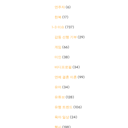
연주자
(6)
한복
(17)
1-3 이슈
(737)
감동 선행 기부
(29)
게임
(66)
미인
(38)
바디프로필
(34)
연예 결혼 이혼
(99)
유머
(34)
유튜브
(128)
유행 트렌드
(106)
육아 일상
(24)
행사
(198)