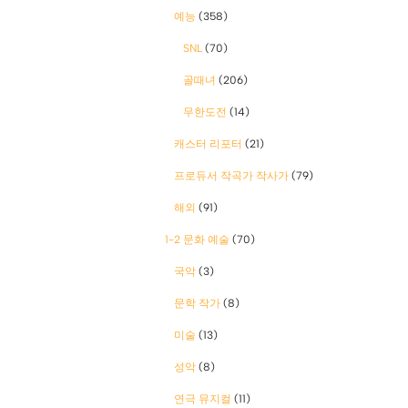
예능
(358)
SNL
(70)
골때녀
(206)
무한도전
(14)
캐스터 리포터
(21)
프로듀서 작곡가 작사가
(79)
해외
(91)
1-2 문화 예술
(70)
국악
(3)
문학 작가
(8)
미술
(13)
성악
(8)
연극 뮤지컬
(11)