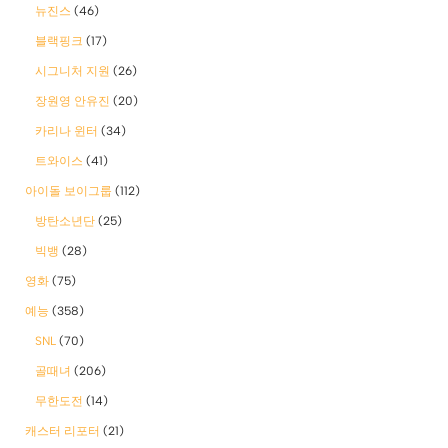
뉴진스
(46)
블랙핑크
(17)
시그니처 지원
(26)
장원영 안유진
(20)
카리나 윈터
(34)
트와이스
(41)
아이돌 보이그룹
(112)
방탄소년단
(25)
빅뱅
(28)
영화
(75)
예능
(358)
SNL
(70)
골때녀
(206)
무한도전
(14)
캐스터 리포터
(21)