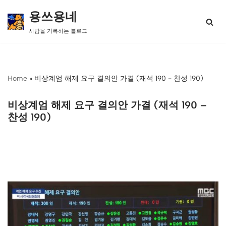
용쓰용네
콘
사람을 기록하는 블로그
텐
츠
로
건
너
Home
»
비상계엄 해제 요구 결의안 가결 (재석 190 - 찬성 190)
뛰
기
비상계엄 해제 요구 결의안 가결 (재석 190 –
찬성 190)