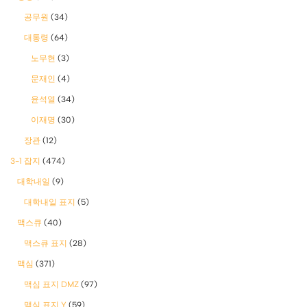
공무원
(34)
대통령
(64)
노무현
(3)
문재인
(4)
윤석열
(34)
이재명
(30)
장관
(12)
3-1 잡지
(474)
대학내일
(9)
대학내일 표지
(5)
맥스큐
(40)
맥스큐 표지
(28)
맥심
(371)
맥심 표지 DMZ
(97)
맥심 표지 Y
(59)