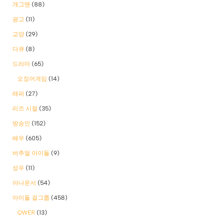
개그맨
(88)
광고
(11)
교양
(29)
다큐
(8)
드라마
(65)
오징어게임
(14)
래퍼
(27)
리즈 시절
(35)
방송인
(152)
배우
(605)
버추얼 아이돌
(9)
성우
(11)
아나운서
(54)
아이돌 걸그룹
(458)
QWER
(13)