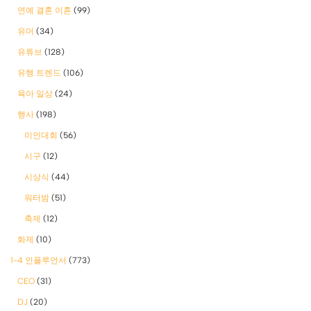
연예 결혼 이혼
(99)
유머
(34)
유튜브
(128)
유행 트렌드
(106)
육아 일상
(24)
행사
(198)
미인대회
(56)
시구
(12)
시상식
(44)
워터밤
(51)
축제
(12)
화제
(10)
1-4 인플루언서
(773)
CEO
(31)
DJ
(20)