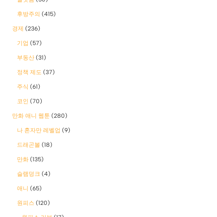
후방주의
(415)
경제
(236)
기업
(57)
부동산
(31)
정책 제도
(37)
주식
(61)
코인
(70)
만화 애니 웹툰
(280)
나 혼자만 레벨업
(9)
드래곤볼
(18)
만화
(135)
슬램덩크
(4)
애니
(65)
원피스
(120)