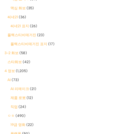
맥심 화보
(35)
씨네21
(36)
씨네21 표지
(26)
플렉스티비매거진
(23)
플렉스티비매거진 표지
(17)
3-2 화보
(58)
스타화보
(42)
4 정보
(1,205)
AI
(73)
AI 리메이크
(21)
제품 로봇
(12)
직업
(24)
ㅇㅎ
(490)
19금 영화
(22)
플랫폼
(50)