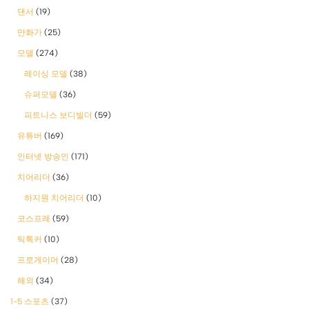
댄서
(19)
만화가
(25)
모델
(274)
레이싱 모델
(38)
슈퍼모델
(36)
피트니스 보디빌더
(59)
유튜버
(169)
인터넷 방송인
(171)
치어리더
(36)
하지원 치어리더
(10)
코스프레
(59)
틱톡커
(10)
프로게이머
(28)
해외
(34)
1-5 스포츠
(37)