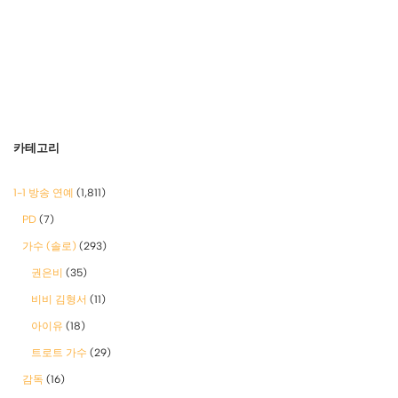
카테고리
1-1 방송 연예
(1,811)
PD
(7)
가수 (솔로)
(293)
권은비
(35)
비비 김형서
(11)
아이유
(18)
트로트 가수
(29)
감독
(16)