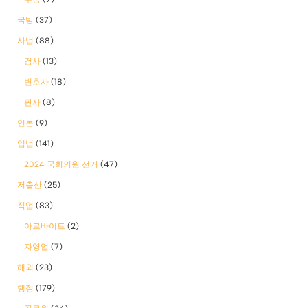
국방
(37)
사법
(88)
검사
(13)
변호사
(18)
판사
(8)
언론
(9)
입법
(141)
2024 국회의원 선거
(47)
저출산
(25)
직업
(83)
아르바이트
(2)
자영업
(7)
해외
(23)
행정
(179)