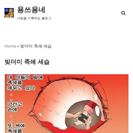
용쓰용네
콘
사람을 기록하는 블로그
텐
츠
로
건
너
Home
»
빚더미 족쇄 세습
뛰
기
빚더미 족쇄 세습