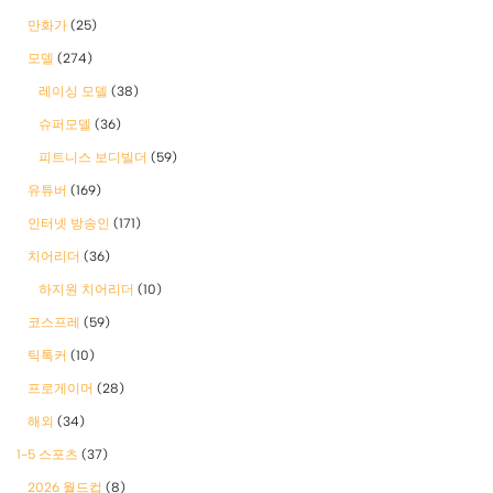
만화가
(25)
모델
(274)
레이싱 모델
(38)
슈퍼모델
(36)
피트니스 보디빌더
(59)
유튜버
(169)
인터넷 방송인
(171)
치어리더
(36)
하지원 치어리더
(10)
코스프레
(59)
틱톡커
(10)
프로게이머
(28)
해외
(34)
1-5 스포츠
(37)
2026 월드컵
(8)