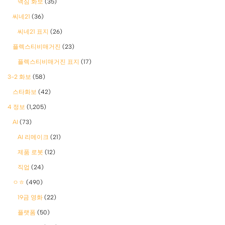
맥심 화보
(35)
씨네21
(36)
씨네21 표지
(26)
플렉스티비매거진
(23)
플렉스티비매거진 표지
(17)
3-2 화보
(58)
스타화보
(42)
4 정보
(1,205)
AI
(73)
AI 리메이크
(21)
제품 로봇
(12)
직업
(24)
ㅇㅎ
(490)
19금 영화
(22)
플랫폼
(50)