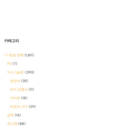
카테고리
1-1 방송 연예
(1,811)
PD
(7)
가수 (솔로)
(293)
권은비
(35)
비비 김형서
(11)
아이유
(18)
트로트 가수
(29)
감독
(16)
개그맨
(88)