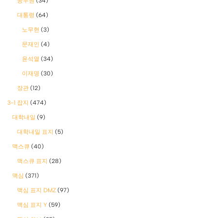
공무원
(34)
대통령
(64)
노무현
(3)
문재인
(4)
윤석열
(34)
이재명
(30)
장관
(12)
3-1 잡지
(474)
대학내일
(9)
대학내일 표지
(5)
맥스큐
(40)
맥스큐 표지
(28)
맥심
(371)
맥심 표지 DMZ
(97)
맥심 표지 Y
(59)