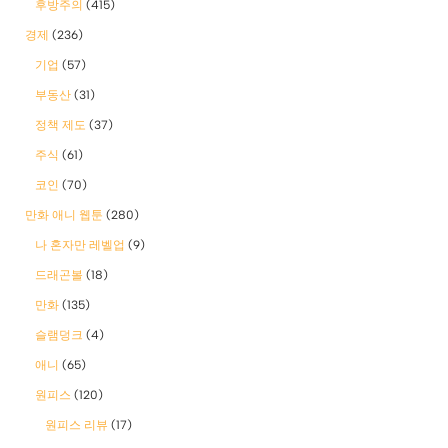
후방주의
(415)
경제
(236)
기업
(57)
부동산
(31)
정책 제도
(37)
주식
(61)
코인
(70)
만화 애니 웹툰
(280)
나 혼자만 레벨업
(9)
드래곤볼
(18)
만화
(135)
슬램덩크
(4)
애니
(65)
원피스
(120)
원피스 리뷰
(17)