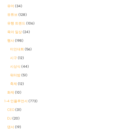
유머
(34)
유튜브
(128)
유행 트렌드
(106)
육아 일상
(24)
행사
(198)
미인대회
(56)
시구
(12)
시상식
(44)
워터밤
(51)
축제
(12)
화제
(10)
1-4 인플루언서
(773)
CEO
(31)
DJ
(20)
댄서
(19)