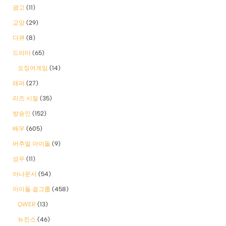
광고
(11)
교양
(29)
다큐
(8)
드라마
(65)
오징어게임
(14)
래퍼
(27)
리즈 시절
(35)
방송인
(152)
배우
(605)
버추얼 아이돌
(9)
성우
(11)
아나운서
(54)
아이돌 걸그룹
(458)
QWER
(13)
뉴진스
(46)