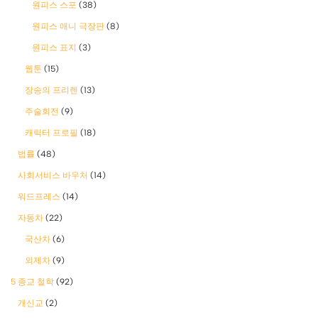
원피스 스포
(38)
원피스 애니 극장판
(8)
원피스 표지
(3)
웹툰
(15)
장송의 프리렌
(13)
주술회전
(9)
캐릭터 프로필
(18)
법률
(48)
사회서비스 바우처
(14)
워드프레스
(14)
자동차
(22)
국산차
(6)
외제차
(9)
5 종교 철학
(92)
개신교
(2)