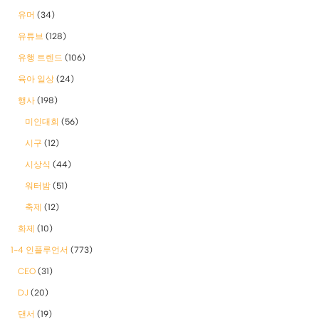
유머
(34)
유튜브
(128)
유행 트렌드
(106)
육아 일상
(24)
행사
(198)
미인대회
(56)
시구
(12)
시상식
(44)
워터밤
(51)
축제
(12)
화제
(10)
1-4 인플루언서
(773)
CEO
(31)
DJ
(20)
댄서
(19)