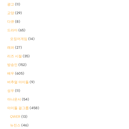
광고
(11)
교양
(29)
다큐
(8)
드라마
(65)
오징어게임
(14)
래퍼
(27)
리즈 시절
(35)
방송인
(152)
배우
(605)
버추얼 아이돌
(9)
성우
(11)
아나운서
(54)
아이돌 걸그룹
(458)
QWER
(13)
뉴진스
(46)