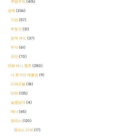
후방주의
(415)
경제
(236)
기업
(57)
부동산
(31)
정책 제도
(37)
주식
(61)
코인
(70)
만화 애니 웹툰
(280)
나 혼자만 레벨업
(9)
드래곤볼
(18)
만화
(135)
슬램덩크
(4)
애니
(65)
원피스
(120)
원피스 리뷰
(17)