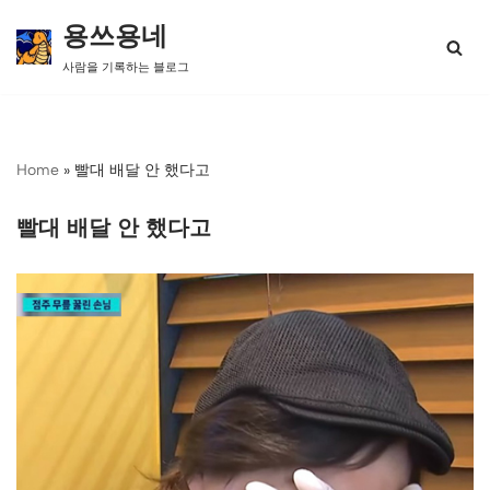
용쓰용네
콘
사람을 기록하는 블로그
텐
츠
로
건
너
Home
»
빨대 배달 안 했다고
뛰
기
빨대 배달 안 했다고