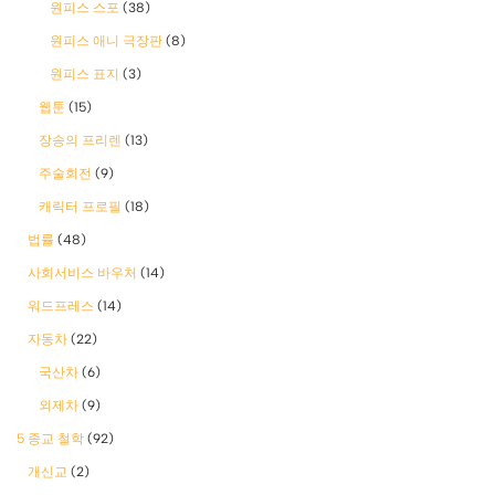
원피스 스포
(38)
원피스 애니 극장판
(8)
원피스 표지
(3)
웹툰
(15)
장송의 프리렌
(13)
주술회전
(9)
캐릭터 프로필
(18)
법률
(48)
사회서비스 바우처
(14)
워드프레스
(14)
자동차
(22)
국산차
(6)
외제차
(9)
5 종교 철학
(92)
개신교
(2)