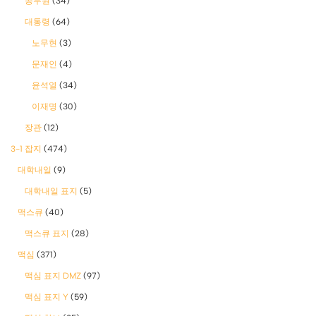
공무원
(34)
대통령
(64)
노무현
(3)
문재인
(4)
윤석열
(34)
이재명
(30)
장관
(12)
3-1 잡지
(474)
대학내일
(9)
대학내일 표지
(5)
맥스큐
(40)
맥스큐 표지
(28)
맥심
(371)
맥심 표지 DMZ
(97)
맥심 표지 Y
(59)