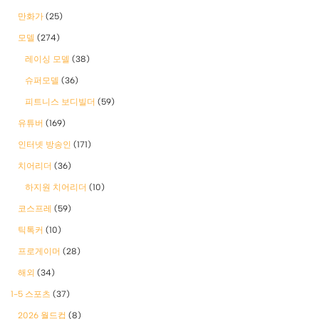
만화가
(25)
모델
(274)
레이싱 모델
(38)
슈퍼모델
(36)
피트니스 보디빌더
(59)
유튜버
(169)
인터넷 방송인
(171)
치어리더
(36)
하지원 치어리더
(10)
코스프레
(59)
틱톡커
(10)
프로게이머
(28)
해외
(34)
1-5 스포츠
(37)
2026 월드컵
(8)