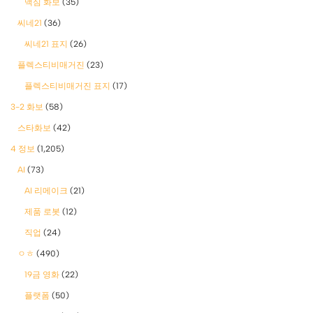
맥심 화보
(35)
씨네21
(36)
씨네21 표지
(26)
플렉스티비매거진
(23)
플렉스티비매거진 표지
(17)
3-2 화보
(58)
스타화보
(42)
4 정보
(1,205)
AI
(73)
AI 리메이크
(21)
제품 로봇
(12)
직업
(24)
ㅇㅎ
(490)
19금 영화
(22)
플랫폼
(50)