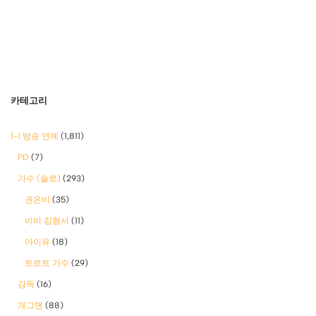
카테고리
1-1 방송 연예
(1,811)
PD
(7)
가수 (솔로)
(293)
권은비
(35)
비비 김형서
(11)
아이유
(18)
트로트 가수
(29)
감독
(16)
개그맨
(88)