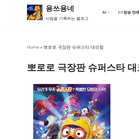
용쓰용네
AI
1-1 방송 연
콘
사람을 기록하는 블로그
텐
츠
로
Home
»
뽀로로 극장판 슈퍼스타 대모험
건
너
뛰
뽀로로 극장판 슈퍼스타 
기