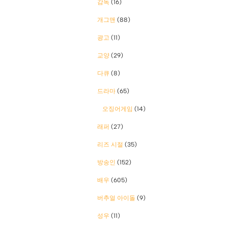
감독
(16)
개그맨
(88)
광고
(11)
교양
(29)
다큐
(8)
드라마
(65)
오징어게임
(14)
래퍼
(27)
리즈 시절
(35)
방송인
(152)
배우
(605)
버추얼 아이돌
(9)
성우
(11)