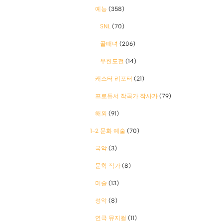
예능
(358)
SNL
(70)
골때녀
(206)
무한도전
(14)
캐스터 리포터
(21)
프로듀서 작곡가 작사가
(79)
해외
(91)
1-2 문화 예술
(70)
국악
(3)
문학 작가
(8)
미술
(13)
성악
(8)
연극 뮤지컬
(11)