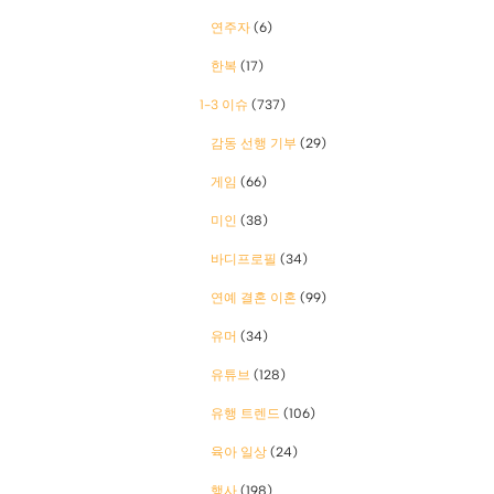
연주자
(6)
한복
(17)
1-3 이슈
(737)
감동 선행 기부
(29)
게임
(66)
미인
(38)
바디프로필
(34)
연예 결혼 이혼
(99)
유머
(34)
유튜브
(128)
유행 트렌드
(106)
육아 일상
(24)
행사
(198)