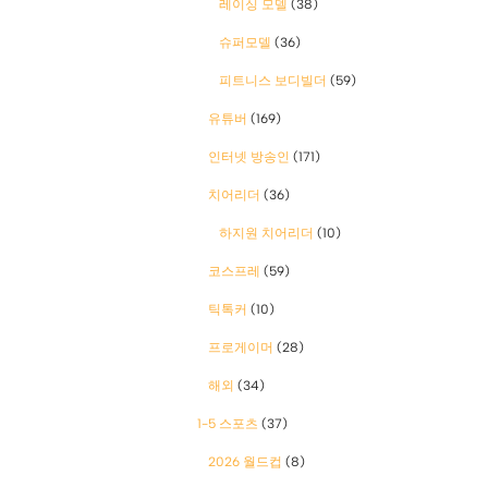
레이싱 모델
(38)
슈퍼모델
(36)
피트니스 보디빌더
(59)
유튜버
(169)
인터넷 방송인
(171)
치어리더
(36)
하지원 치어리더
(10)
코스프레
(59)
틱톡커
(10)
프로게이머
(28)
해외
(34)
1-5 스포츠
(37)
2026 월드컵
(8)