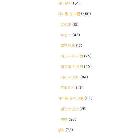
아나운서
(54)
아이돌 걸그룹
(458)
QWER
(13)
뉴진스
(46)
블랙핑크
(17)
시그니처 지원
(26)
장원영 안유진
(20)
카리나 윈터
(34)
트와이스
(41)
아이돌 보이그룹
(112)
방탄소년단
(25)
빅뱅
(28)
영화
(75)