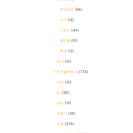
미인대회
(56)
시구
(12)
시상식
(44)
워터밤
(51)
축제
(12)
화제
(10)
1-4 인플루언서
(773)
CEO
(31)
DJ
(20)
댄서
(19)
만화가
(25)
모델
(274)