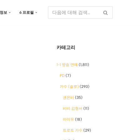
 정보
6 프로필
카테고리
1-1 방송 연예
(1,811)
PD
(7)
가수 (솔로)
(293)
권은비
(35)
비비 김형서
(11)
아이유
(18)
트로트 가수
(29)