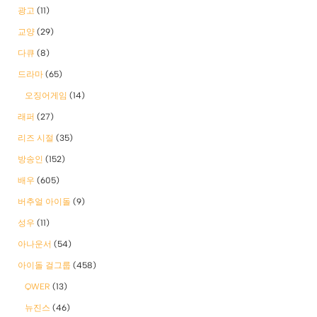
광고
(11)
교양
(29)
다큐
(8)
드라마
(65)
오징어게임
(14)
래퍼
(27)
리즈 시절
(35)
방송인
(152)
배우
(605)
버추얼 아이돌
(9)
성우
(11)
아나운서
(54)
아이돌 걸그룹
(458)
QWER
(13)
뉴진스
(46)