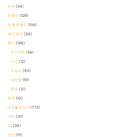
유머
(34)
유튜브
(128)
유행 트렌드
(106)
육아 일상
(24)
행사
(198)
미인대회
(56)
시구
(12)
시상식
(44)
워터밤
(51)
축제
(12)
화제
(10)
1-4 인플루언서
(773)
CEO
(31)
DJ
(20)
댄서
(19)