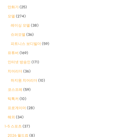
만화가
(25)
모델
(274)
레이싱 모델
(38)
슈퍼모델
(36)
피트니스 보디빌더
(59)
유튜버
(169)
인터넷 방송인
(171)
치어리더
(36)
하지원 치어리더
(10)
코스프레
(59)
틱톡커
(10)
프로게이머
(28)
해외
(34)
1-5 스포츠
(37)
2026 월드컵
(8)