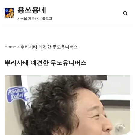
용쓰용네
콘
사람을 기록하는 블로그
텐
츠
로
건
너
Home
»
뿌리사태 예견한 무도유니버스
뛰
기
뿌리사태 예견한 무도유니버스