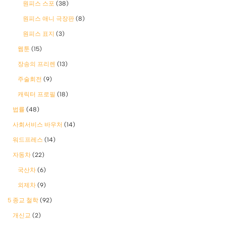
원피스 스포
(38)
원피스 애니 극장판
(8)
원피스 표지
(3)
웹툰
(15)
장송의 프리렌
(13)
주술회전
(9)
캐릭터 프로필
(18)
법률
(48)
사회서비스 바우처
(14)
워드프레스
(14)
자동차
(22)
국산차
(6)
외제차
(9)
5 종교 철학
(92)
개신교
(2)