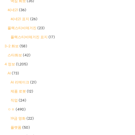
맥심 화보
(35)
씨네21
(36)
씨네21 표지
(26)
플렉스티비매거진
(23)
플렉스티비매거진 표지
(17)
3-2 화보
(58)
스타화보
(42)
4 정보
(1,205)
AI
(73)
AI 리메이크
(21)
제품 로봇
(12)
직업
(24)
ㅇㅎ
(490)
19금 영화
(22)
플랫폼
(50)