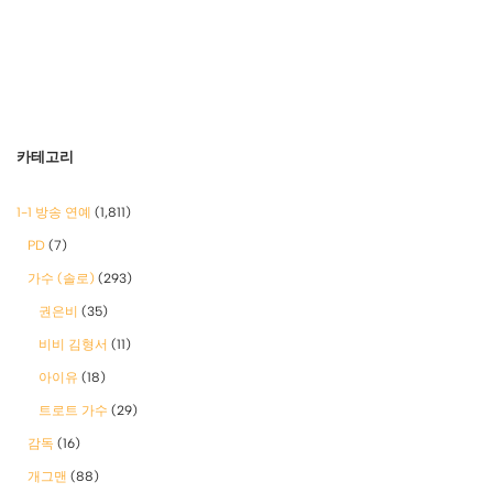
카테고리
1-1 방송 연예
(1,811)
PD
(7)
가수 (솔로)
(293)
권은비
(35)
비비 김형서
(11)
아이유
(18)
트로트 가수
(29)
감독
(16)
개그맨
(88)