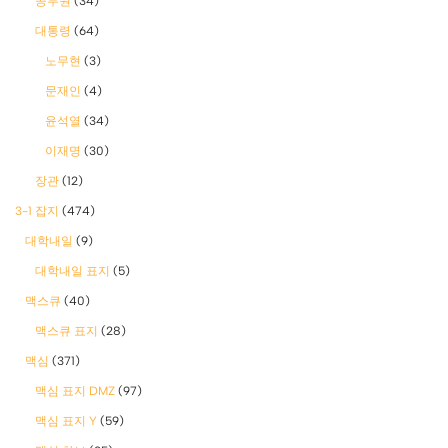
공무원
(34)
대통령
(64)
노무현
(3)
문재인
(4)
윤석열
(34)
이재명
(30)
장관
(12)
3-1 잡지
(474)
대학내일
(9)
대학내일 표지
(5)
맥스큐
(40)
맥스큐 표지
(28)
맥심
(371)
맥심 표지 DMZ
(97)
맥심 표지 Y
(59)