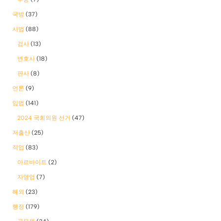
국방
(37)
사법
(88)
검사
(13)
변호사
(18)
판사
(8)
언론
(9)
입법
(141)
2024 국회의원 선거
(47)
저출산
(25)
직업
(83)
아르바이트
(2)
자영업
(7)
해외
(23)
행정
(179)