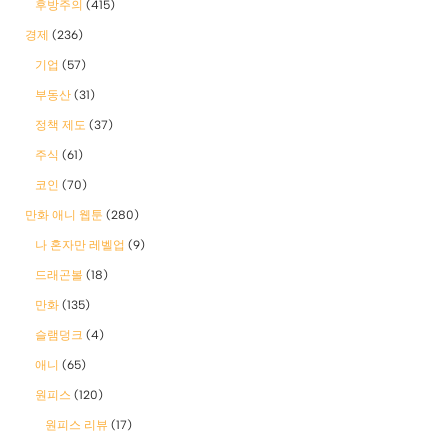
후방주의
(415)
경제
(236)
기업
(57)
부동산
(31)
정책 제도
(37)
주식
(61)
코인
(70)
만화 애니 웹툰
(280)
나 혼자만 레벨업
(9)
드래곤볼
(18)
만화
(135)
슬램덩크
(4)
애니
(65)
원피스
(120)
원피스 리뷰
(17)