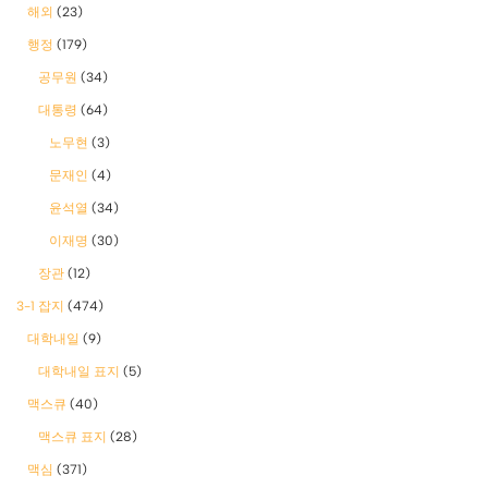
해외
(23)
행정
(179)
공무원
(34)
대통령
(64)
노무현
(3)
문재인
(4)
윤석열
(34)
이재명
(30)
장관
(12)
3-1 잡지
(474)
대학내일
(9)
대학내일 표지
(5)
맥스큐
(40)
맥스큐 표지
(28)
맥심
(371)