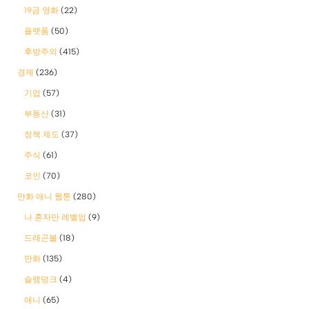
19금 영화
(22)
플랫폼
(50)
후방주의
(415)
경제
(236)
기업
(57)
부동산
(31)
정책 제도
(37)
주식
(61)
코인
(70)
만화 애니 웹툰
(280)
나 혼자만 레벨업
(9)
드래곤볼
(18)
만화
(135)
슬램덩크
(4)
애니
(65)