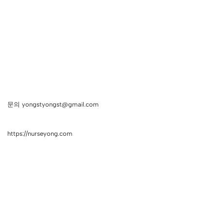
문의 yongstyongst@gmail.com
https://nurseyong.com
Neve
| Powered by
WordPress