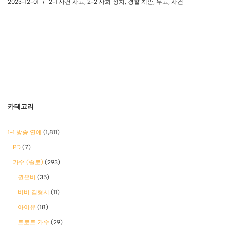
2023-12-01
2-1 사건 사고
,
2-2 사회 정치
,
경찰 치안
,
무고
,
사건
카테고리
1-1 방송 연예
(1,811)
PD
(7)
가수 (솔로)
(293)
권은비
(35)
비비 김형서
(11)
아이유
(18)
트로트 가수
(29)