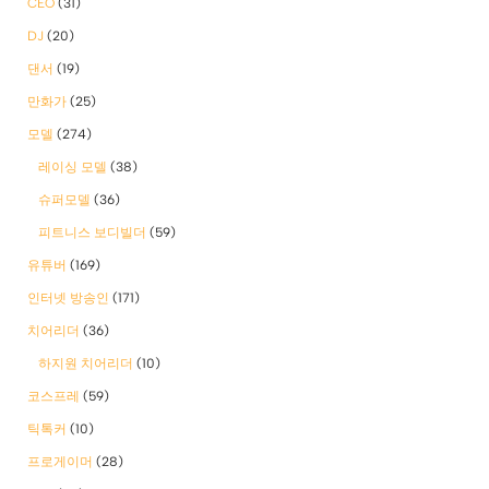
CEO
(31)
DJ
(20)
댄서
(19)
만화가
(25)
모델
(274)
레이싱 모델
(38)
슈퍼모델
(36)
피트니스 보디빌더
(59)
유튜버
(169)
인터넷 방송인
(171)
치어리더
(36)
하지원 치어리더
(10)
코스프레
(59)
틱톡커
(10)
프로게이머
(28)