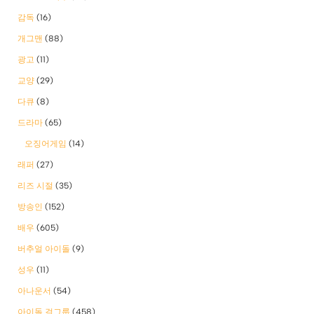
감독
(16)
개그맨
(88)
광고
(11)
교양
(29)
다큐
(8)
드라마
(65)
오징어게임
(14)
래퍼
(27)
리즈 시절
(35)
방송인
(152)
배우
(605)
버추얼 아이돌
(9)
성우
(11)
아나운서
(54)
아이돌 걸그룹
(458)