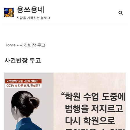
용쓰용네
콘
사람을 기록하는 블로그
텐
츠
로
건
너
Home
»
사건반장 무고
뛰
기
사건반장 무고