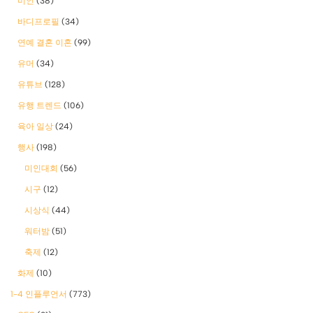
미인
(38)
바디프로필
(34)
연예 결혼 이혼
(99)
유머
(34)
유튜브
(128)
유행 트렌드
(106)
육아 일상
(24)
행사
(198)
미인대회
(56)
시구
(12)
시상식
(44)
워터밤
(51)
축제
(12)
화제
(10)
1-4 인플루언서
(773)