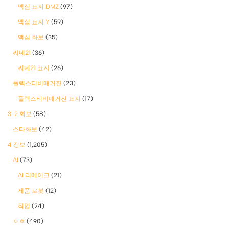
맥심 표지 DMZ
(97)
맥심 표지 Y
(59)
맥심 화보
(35)
씨네21
(36)
씨네21 표지
(26)
플렉스티비매거진
(23)
플렉스티비매거진 표지
(17)
3-2 화보
(58)
스타화보
(42)
4 정보
(1,205)
AI
(73)
AI 리메이크
(21)
제품 로봇
(12)
직업
(24)
ㅇㅎ
(490)