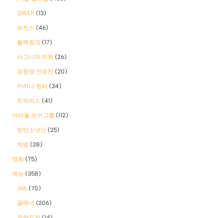
QWER
(13)
뉴진스
(46)
블랙핑크
(17)
시그니처 지원
(26)
장원영 안유진
(20)
카리나 윈터
(34)
트와이스
(41)
아이돌 보이그룹
(112)
방탄소년단
(25)
빅뱅
(28)
영화
(75)
예능
(358)
SNL
(70)
골때녀
(206)
무한도전
(14)