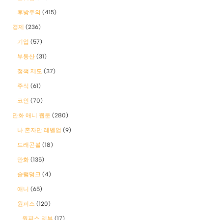
후방주의
(415)
경제
(236)
기업
(57)
부동산
(31)
정책 제도
(37)
주식
(61)
코인
(70)
만화 애니 웹툰
(280)
나 혼자만 레벨업
(9)
드래곤볼
(18)
만화
(135)
슬램덩크
(4)
애니
(65)
원피스
(120)
원피스 리뷰
(17)