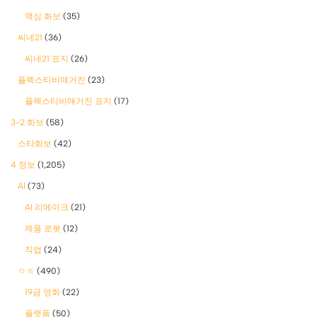
맥심 화보
(35)
씨네21
(36)
씨네21 표지
(26)
플렉스티비매거진
(23)
플렉스티비매거진 표지
(17)
3-2 화보
(58)
스타화보
(42)
4 정보
(1,205)
AI
(73)
AI 리메이크
(21)
제품 로봇
(12)
직업
(24)
ㅇㅎ
(490)
19금 영화
(22)
플랫폼
(50)