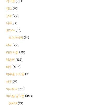
개그맨
(88)
광고
(11)
교양
(29)
다큐
(8)
드라마
(65)
오징어게임
(14)
래퍼
(27)
리즈 시절
(35)
방송인
(152)
배우
(605)
버추얼 아이돌
(9)
성우
(11)
아나운서
(54)
아이돌 걸그룹
(458)
QWER
(13)