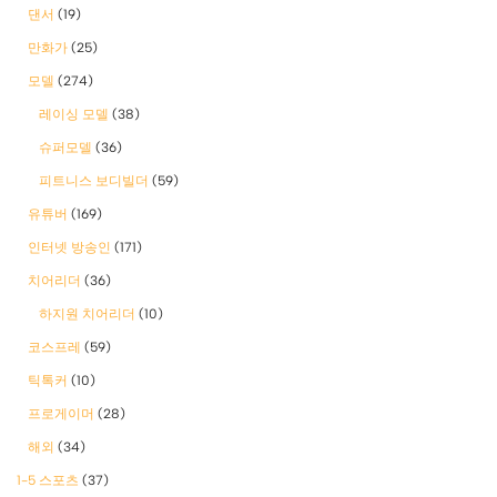
댄서
(19)
만화가
(25)
모델
(274)
레이싱 모델
(38)
슈퍼모델
(36)
피트니스 보디빌더
(59)
유튜버
(169)
인터넷 방송인
(171)
치어리더
(36)
하지원 치어리더
(10)
코스프레
(59)
틱톡커
(10)
프로게이머
(28)
해외
(34)
1-5 스포츠
(37)