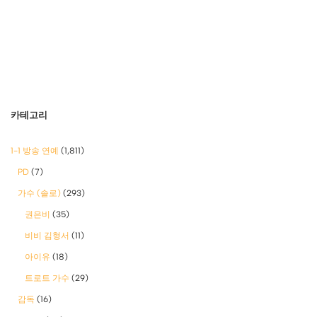
카테고리
1-1 방송 연예
(1,811)
PD
(7)
가수 (솔로)
(293)
권은비
(35)
비비 김형서
(11)
아이유
(18)
트로트 가수
(29)
감독
(16)