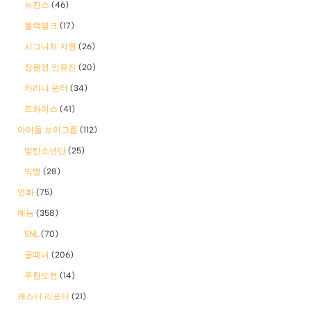
뉴진스
(46)
블랙핑크
(17)
시그니처 지원
(26)
장원영 안유진
(20)
카리나 윈터
(34)
트와이스
(41)
아이돌 보이그룹
(112)
방탄소년단
(25)
빅뱅
(28)
영화
(75)
예능
(358)
SNL
(70)
골때녀
(206)
무한도전
(14)
캐스터 리포터
(21)