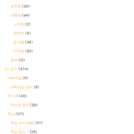
공무원
(34)
대통령
(64)
노무현
(3)
문재인
(4)
윤석열
(34)
이재명
(30)
장관
(12)
3-1 잡지
(474)
대학내일
(9)
대학내일 표지
(5)
맥스큐
(40)
맥스큐 표지
(28)
맥심
(371)
맥심 표지 DMZ
(97)
맥심 표지 Y
(59)