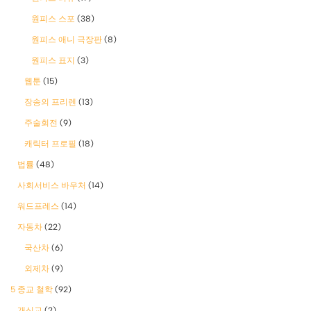
원피스 스포
(38)
원피스 애니 극장판
(8)
원피스 표지
(3)
웹툰
(15)
장송의 프리렌
(13)
주술회전
(9)
캐릭터 프로필
(18)
법률
(48)
사회서비스 바우처
(14)
워드프레스
(14)
자동차
(22)
국산차
(6)
외제차
(9)
5 종교 철학
(92)
개신교
(2)