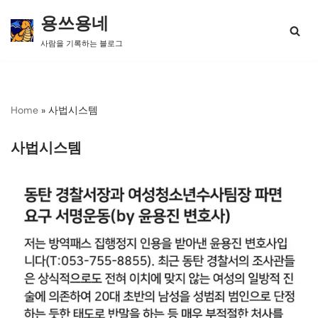
용쓰용네
콘
사람을 기록하는 블로그
텐
츠
로
건
너
Home
»
사법시스템
뛰
기
사법시스템