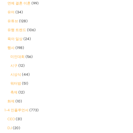
연예 결혼 이혼
(99)
유머
(34)
유튜브
(128)
유행 트렌드
(106)
육아 일상
(24)
행사
(198)
미인대회
(56)
시구
(12)
시상식
(44)
워터밤
(51)
축제
(12)
화제
(10)
1-4 인플루언서
(773)
CEO
(31)
DJ
(20)