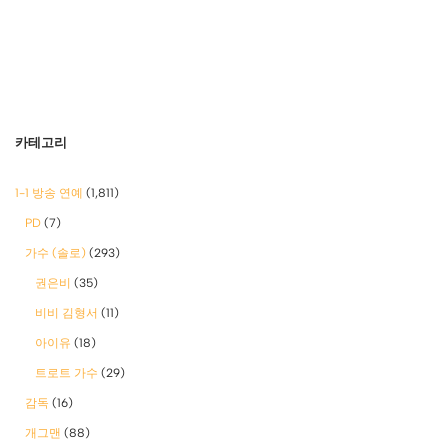
카테고리
1-1 방송 연예
(1,811)
PD
(7)
가수 (솔로)
(293)
권은비
(35)
비비 김형서
(11)
아이유
(18)
트로트 가수
(29)
감독
(16)
개그맨
(88)