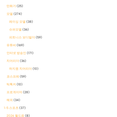
만화가
(25)
모델
(274)
레이싱 모델
(38)
슈퍼모델
(36)
피트니스 보디빌더
(59)
유튜버
(169)
인터넷 방송인
(171)
치어리더
(36)
하지원 치어리더
(10)
코스프레
(59)
틱톡커
(10)
프로게이머
(28)
해외
(34)
1-5 스포츠
(37)
2026 월드컵
(8)