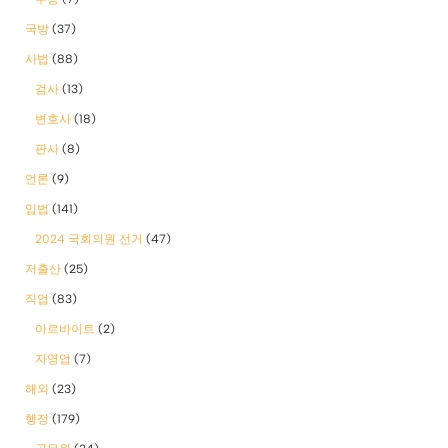
국방
(37)
사법
(88)
검사
(13)
변호사
(18)
판사
(8)
언론
(9)
입법
(141)
2024 국회의원 선거
(47)
저출산
(25)
직업
(83)
아르바이트
(2)
자영업
(7)
해외
(23)
행정
(179)