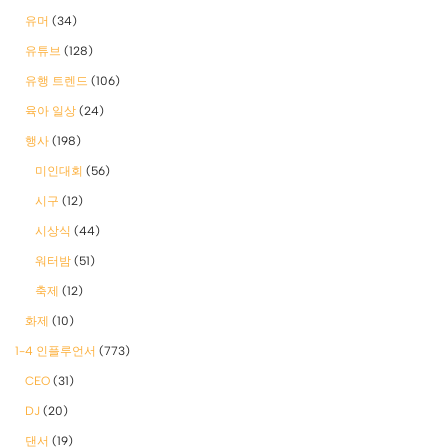
유머
(34)
유튜브
(128)
유행 트렌드
(106)
육아 일상
(24)
행사
(198)
미인대회
(56)
시구
(12)
시상식
(44)
워터밤
(51)
축제
(12)
화제
(10)
1-4 인플루언서
(773)
CEO
(31)
DJ
(20)
댄서
(19)