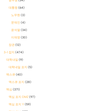
공무원
(34)
대통령
(64)
노무현
(3)
문재인
(4)
윤석열
(34)
이재명
(30)
장관
(12)
3-1 잡지
(474)
대학내일
(9)
대학내일 표지
(5)
맥스큐
(40)
맥스큐 표지
(28)
맥심
(371)
맥심 표지 DMZ
(97)
맥심 표지 Y
(59)