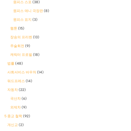
원피스 스포
(38)
원피스 애니 극장판
(8)
원피스 표지
(3)
웹툰
(15)
장송의 프리렌
(13)
주술회전
(9)
캐릭터 프로필
(18)
법률
(48)
사회서비스 바우처
(14)
워드프레스
(14)
자동차
(22)
국산차
(6)
외제차
(9)
5 종교 철학
(92)
개신교
(2)