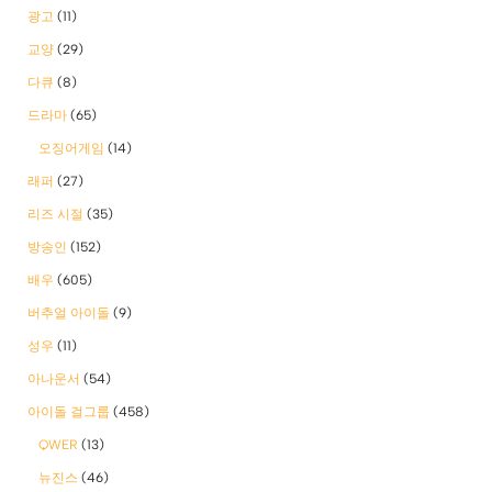
광고
(11)
교양
(29)
다큐
(8)
드라마
(65)
오징어게임
(14)
래퍼
(27)
리즈 시절
(35)
방송인
(152)
배우
(605)
버추얼 아이돌
(9)
성우
(11)
아나운서
(54)
아이돌 걸그룹
(458)
QWER
(13)
뉴진스
(46)