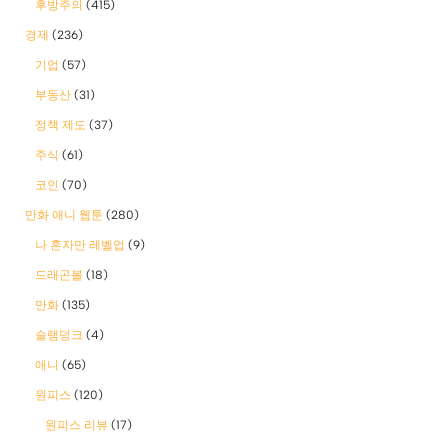
후방주의
(415)
경제
(236)
기업
(57)
부동산
(31)
정책 제도
(37)
주식
(61)
코인
(70)
만화 애니 웹툰
(280)
나 혼자만 레벨업
(9)
드래곤볼
(18)
만화
(135)
슬램덩크
(4)
애니
(65)
원피스
(120)
원피스 리뷰
(17)