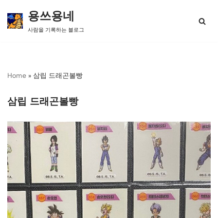
용쓰용네
콘
사람을 기록하는 블로그
텐
츠
로
건
너
Home
»
삼립 드래곤볼빵
뛰
기
삼립 드래곤볼빵