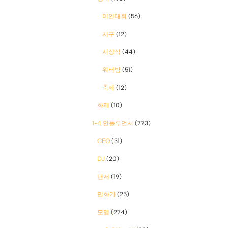
미인대회
(56)
시구
(12)
시상식
(44)
워터밤
(51)
축제
(12)
화제
(10)
1-4 인플루언서
(773)
CEO
(31)
DJ
(20)
댄서
(19)
만화가
(25)
모델
(274)