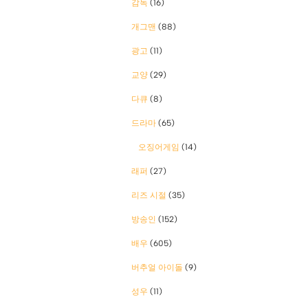
감독
(16)
개그맨
(88)
광고
(11)
교양
(29)
다큐
(8)
드라마
(65)
오징어게임
(14)
래퍼
(27)
리즈 시절
(35)
방송인
(152)
배우
(605)
버추얼 아이돌
(9)
성우
(11)