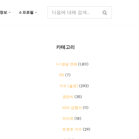
 정보
6 프로필
카테고리
1-1 방송 연예
(1,811)
PD
(7)
가수 (솔로)
(293)
권은비
(35)
비비 김형서
(11)
아이유
(18)
트로트 가수
(29)