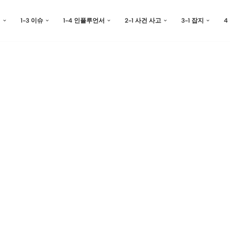
예
1-3 이슈
1-4 인플루언서
2-1 사건 사고
3-1 잡지
4