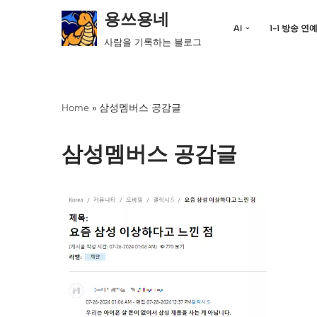
용쓰용네
AI
1-1 방송 연
콘
사람을 기록하는 블로그
텐
츠
로
Home
»
삼성멤버스 공감글
건
너
뛰
삼성멤버스 공감글
기