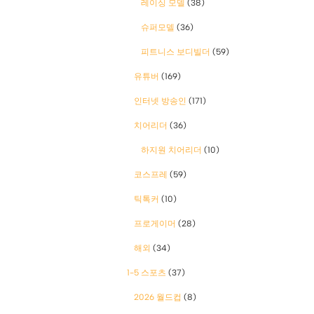
레이싱 모델
(38)
슈퍼모델
(36)
피트니스 보디빌더
(59)
유튜버
(169)
인터넷 방송인
(171)
치어리더
(36)
하지원 치어리더
(10)
코스프레
(59)
틱톡커
(10)
프로게이머
(28)
해외
(34)
1-5 스포츠
(37)
2026 월드컵
(8)