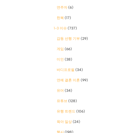
연주자
(6)
한복
(17)
1-3 이슈
(737)
감동 선행 기부
(29)
게임
(66)
미인
(38)
바디프로필
(34)
연예 결혼 이혼
(99)
유머
(34)
유튜브
(128)
유행 트렌드
(106)
육아 일상
(24)
행사
(198)