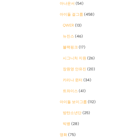
아나운서
(54)
아이돌 걸그룹
(458)
QWER
(13)
뉴진스
(46)
블랙핑크
(17)
시그니처 지원
(26)
장원영 안유진
(20)
카리나 윈터
(34)
트와이스
(41)
아이돌 보이그룹
(112)
방탄소년단
(25)
빅뱅
(28)
영화
(75)