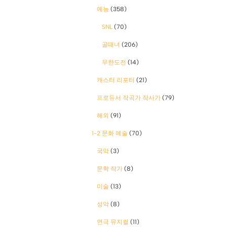
예능
(358)
SNL
(70)
골때녀
(206)
무한도전
(14)
캐스터 리포터
(21)
프로듀서 작곡가 작사가
(79)
해외
(91)
1-2 문화 예술
(70)
국악
(3)
문학 작가
(8)
미술
(13)
성악
(8)
연극 뮤지컬
(11)