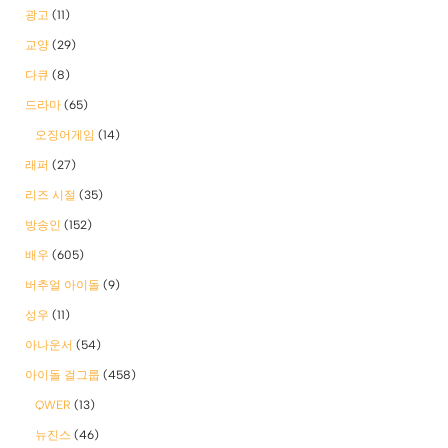
광고
(11)
교양
(29)
다큐
(8)
드라마
(65)
오징어게임
(14)
래퍼
(27)
리즈 시절
(35)
방송인
(152)
배우
(605)
버추얼 아이돌
(9)
성우
(11)
아나운서
(54)
아이돌 걸그룹
(458)
QWER
(13)
뉴진스
(46)