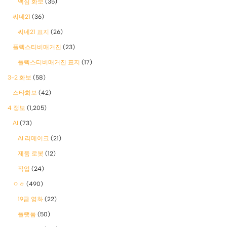
맥심 화보
(35)
씨네21
(36)
씨네21 표지
(26)
플렉스티비매거진
(23)
플렉스티비매거진 표지
(17)
3-2 화보
(58)
스타화보
(42)
4 정보
(1,205)
AI
(73)
AI 리메이크
(21)
제품 로봇
(12)
직업
(24)
ㅇㅎ
(490)
19금 영화
(22)
플랫폼
(50)