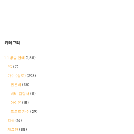
카테고리
1-1 방송 연예
(1,811)
PD
(7)
가수 (솔로)
(293)
권은비
(35)
비비 김형서
(11)
아이유
(18)
트로트 가수
(29)
감독
(16)
개그맨
(88)