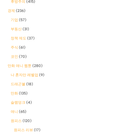
후방주의
(415)
경제
(236)
기업
(57)
부동산
(31)
정책 제도
(37)
주식
(61)
코인
(70)
만화 애니 웹툰
(280)
나 혼자만 레벨업
(9)
드래곤볼
(18)
만화
(135)
슬램덩크
(4)
애니
(65)
원피스
(120)
원피스 리뷰
(17)