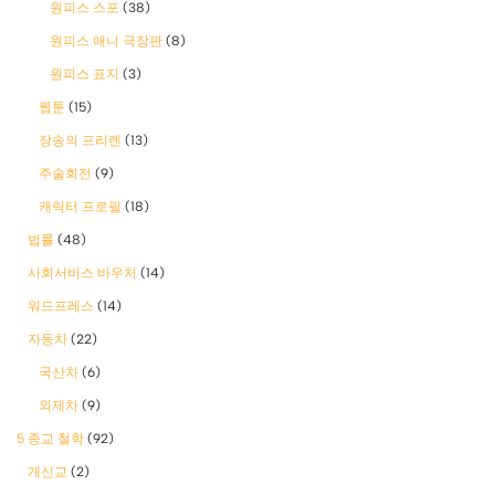
원피스 스포
(38)
원피스 애니 극장판
(8)
원피스 표지
(3)
웹툰
(15)
장송의 프리렌
(13)
주술회전
(9)
캐릭터 프로필
(18)
법률
(48)
사회서비스 바우처
(14)
워드프레스
(14)
자동차
(22)
국산차
(6)
외제차
(9)
5 종교 철학
(92)
개신교
(2)