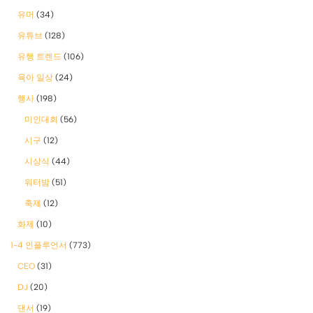
유머
(34)
유튜브
(128)
유행 트렌드
(106)
육아 일상
(24)
행사
(198)
미인대회
(56)
시구
(12)
시상식
(44)
워터밤
(51)
축제
(12)
화제
(10)
1-4 인플루언서
(773)
CEO
(31)
DJ
(20)
댄서
(19)