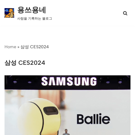
용쓰용네
콘
사람을 기록하는 블로그
텐
츠
로
건
너
Home
»
삼성 CES2024
뛰
기
삼성 CES2024