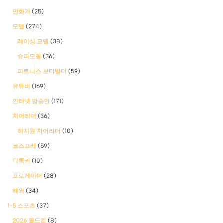
만화가
(25)
모델
(274)
레이싱 모델
(38)
슈퍼모델
(36)
피트니스 보디빌더
(59)
유튜버
(169)
인터넷 방송인
(171)
치어리더
(36)
하지원 치어리더
(10)
코스프레
(59)
틱톡커
(10)
프로게이머
(28)
해외
(34)
1-5 스포츠
(37)
2026 월드컵
(8)