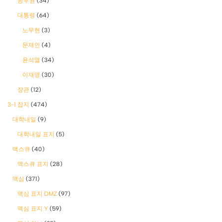
공무원
(34)
대통령
(64)
노무현
(3)
문재인
(4)
윤석열
(34)
이재명
(30)
장관
(12)
3-1 잡지
(474)
대학내일
(9)
대학내일 표지
(5)
맥스큐
(40)
맥스큐 표지
(28)
맥심
(371)
맥심 표지 DMZ
(97)
맥심 표지 Y
(59)