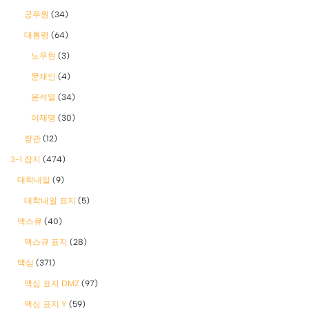
공무원
(34)
대통령
(64)
노무현
(3)
문재인
(4)
윤석열
(34)
이재명
(30)
장관
(12)
3-1 잡지
(474)
대학내일
(9)
대학내일 표지
(5)
맥스큐
(40)
맥스큐 표지
(28)
맥심
(371)
맥심 표지 DMZ
(97)
맥심 표지 Y
(59)