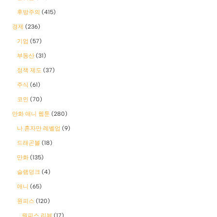
후방주의
(415)
경제
(236)
기업
(57)
부동산
(31)
정책 제도
(37)
주식
(61)
코인
(70)
만화 애니 웹툰
(280)
나 혼자만 레벨업
(9)
드래곤볼
(18)
만화
(135)
슬램덩크
(4)
애니
(65)
원피스
(120)
원피스 리뷰
(17)