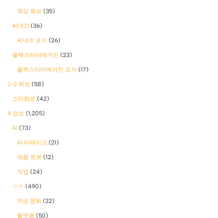
맥심 화보
(35)
씨네21
(36)
씨네21 표지
(26)
플렉스티비매거진
(23)
플렉스티비매거진 표지
(17)
3-2 화보
(58)
스타화보
(42)
4 정보
(1,205)
AI
(73)
AI 리메이크
(21)
제품 로봇
(12)
직업
(24)
ㅇㅎ
(490)
19금 영화
(22)
플랫폼
(50)