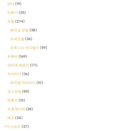
댄서
(19)
만화가
(25)
모델
(274)
레이싱 모델
(38)
슈퍼모델
(36)
피트니스 보디빌더
(59)
유튜버
(169)
인터넷 방송인
(171)
치어리더
(36)
하지원 치어리더
(10)
코스프레
(59)
틱톡커
(10)
프로게이머
(28)
해외
(34)
1-5 스포츠
(37)