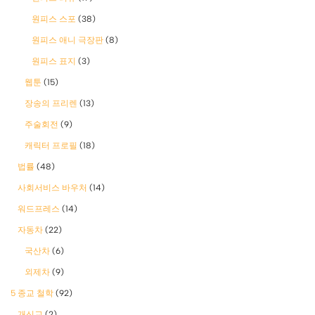
원피스 스포
(38)
원피스 애니 극장판
(8)
원피스 표지
(3)
웹툰
(15)
장송의 프리렌
(13)
주술회전
(9)
캐릭터 프로필
(18)
법률
(48)
사회서비스 바우처
(14)
워드프레스
(14)
자동차
(22)
국산차
(6)
외제차
(9)
5 종교 철학
(92)
개신교
(2)