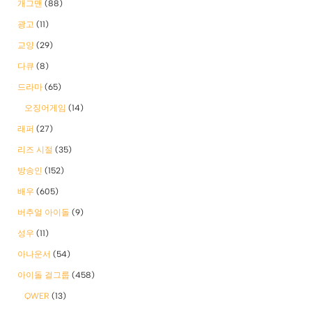
개그맨
(88)
광고
(11)
교양
(29)
다큐
(8)
드라마
(65)
오징어게임
(14)
래퍼
(27)
리즈 시절
(35)
방송인
(152)
배우
(605)
버추얼 아이돌
(9)
성우
(11)
아나운서
(54)
아이돌 걸그룹
(458)
QWER
(13)