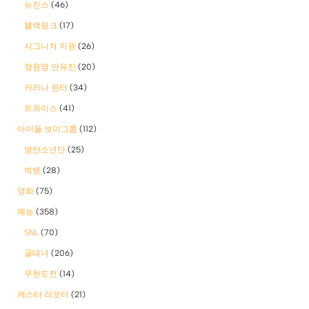
뉴진스
(46)
블랙핑크
(17)
시그니처 지원
(26)
장원영 안유진
(20)
카리나 윈터
(34)
트와이스
(41)
아이돌 보이그룹
(112)
방탄소년단
(25)
빅뱅
(28)
영화
(75)
예능
(358)
SNL
(70)
골때녀
(206)
무한도전
(14)
캐스터 리포터
(21)