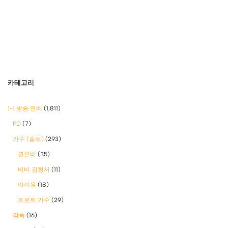
카테고리
1-1 방송 연예
(1,811)
PD
(7)
가수 (솔로)
(293)
권은비
(35)
비비 김형서
(11)
아이유
(18)
트로트 가수
(29)
감독
(16)