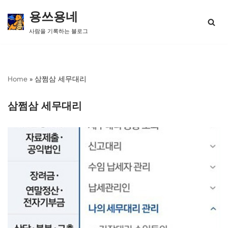
용쓰용네
콘
사람을 기록하는 블로그
텐
츠
로
건
너
Home
»
삼쩜삼 세무대리
뛰
기
삼쩜삼 세무대리