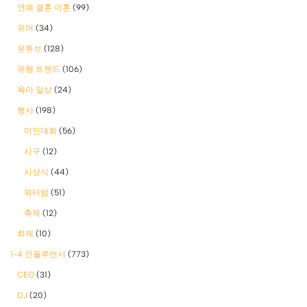
연예 결혼 이혼
(99)
유머
(34)
유튜브
(128)
유행 트렌드
(106)
육아 일상
(24)
행사
(198)
미인대회
(56)
시구
(12)
시상식
(44)
워터밤
(51)
축제
(12)
화제
(10)
1-4 인플루언서
(773)
CEO
(31)
DJ
(20)