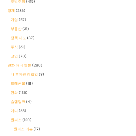
후방주의
(415)
경제
(236)
기업
(57)
부동산
(31)
정책 제도
(37)
주식
(61)
코인
(70)
만화 애니 웹툰
(280)
나 혼자만 레벨업
(9)
드래곤볼
(18)
만화
(135)
슬램덩크
(4)
애니
(65)
원피스
(120)
원피스 리뷰
(17)