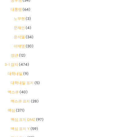
공무원
(34)
대통령
(64)
노무현
(3)
문재인
(4)
윤석열
(34)
이재명
(30)
장관
(12)
3-1 잡지
(474)
대학내일
(9)
대학내일 표지
(5)
맥스큐
(40)
맥스큐 표지
(28)
맥심
(371)
맥심 표지 DMZ
(97)
맥심 표지 Y
(59)