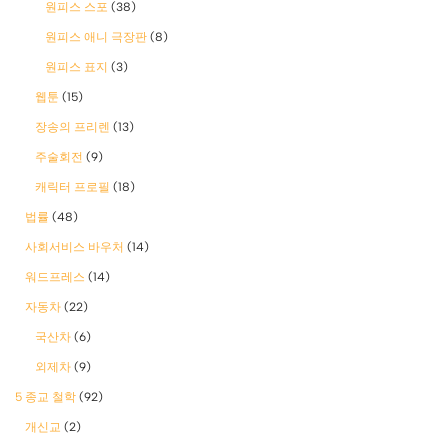
원피스 스포
(38)
원피스 애니 극장판
(8)
원피스 표지
(3)
웹툰
(15)
장송의 프리렌
(13)
주술회전
(9)
캐릭터 프로필
(18)
법률
(48)
사회서비스 바우처
(14)
워드프레스
(14)
자동차
(22)
국산차
(6)
외제차
(9)
5 종교 철학
(92)
개신교
(2)