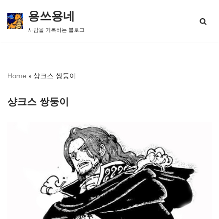
용쓰용네
콘
사람을 기록하는 블로그
텐
츠
로
건
너
Home
»
샹크스 쌍둥이
뛰
기
샹크스 쌍둥이