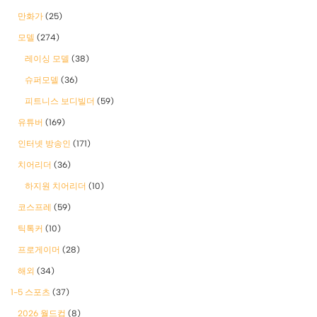
만화가
(25)
모델
(274)
레이싱 모델
(38)
슈퍼모델
(36)
피트니스 보디빌더
(59)
유튜버
(169)
인터넷 방송인
(171)
치어리더
(36)
하지원 치어리더
(10)
코스프레
(59)
틱톡커
(10)
프로게이머
(28)
해외
(34)
1-5 스포츠
(37)
2026 월드컵
(8)