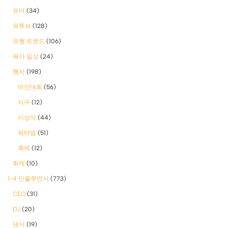
유머
(34)
유튜브
(128)
유행 트렌드
(106)
육아 일상
(24)
행사
(198)
미인대회
(56)
시구
(12)
시상식
(44)
워터밤
(51)
축제
(12)
화제
(10)
1-4 인플루언서
(773)
CEO
(31)
DJ
(20)
댄서
(19)