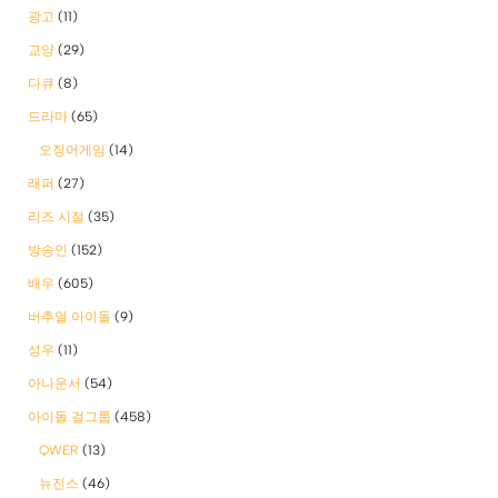
광고
(11)
교양
(29)
다큐
(8)
드라마
(65)
오징어게임
(14)
래퍼
(27)
리즈 시절
(35)
방송인
(152)
배우
(605)
버추얼 아이돌
(9)
성우
(11)
아나운서
(54)
아이돌 걸그룹
(458)
QWER
(13)
뉴진스
(46)