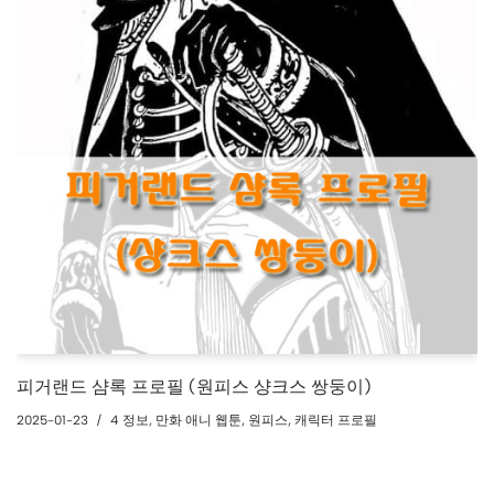
피거랜드 샴록 프로필 (원피스 샹크스 쌍둥이)
2025-01-23
4 정보
,
만화 애니 웹툰
,
원피스
,
캐릭터 프로필