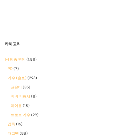
카테고리
1-1 방송 연예
(1,811)
PD
(7)
가수 (솔로)
(293)
권은비
(35)
비비 김형서
(11)
아이유
(18)
트로트 가수
(29)
감독
(16)
개그맨
(88)