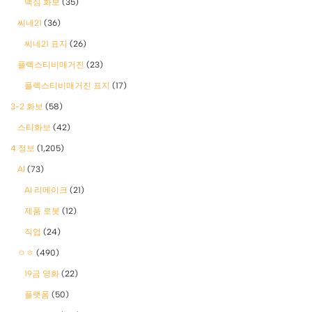
맥심 화보
(35)
씨네21
(36)
씨네21 표지
(26)
플렉스티비매거진
(23)
플렉스티비매거진 표지
(17)
3-2 화보
(58)
스타화보
(42)
4 정보
(1,205)
AI
(73)
AI 리메이크
(21)
제품 로봇
(12)
직업
(24)
ㅇㅎ
(490)
19금 영화
(22)
플랫폼
(50)