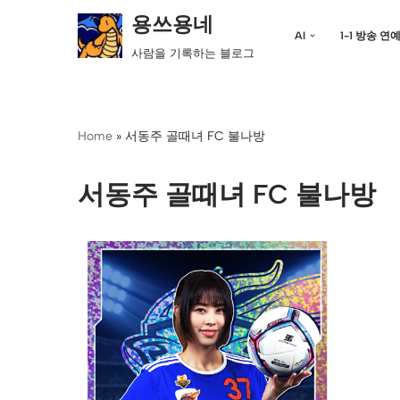
용쓰용네
AI
1-1 방송 연
콘
사람을 기록하는 블로그
텐
츠
로
Home
»
서동주 골때녀 FC 불나방
건
너
뛰
서동주 골때녀 FC 불나방
기