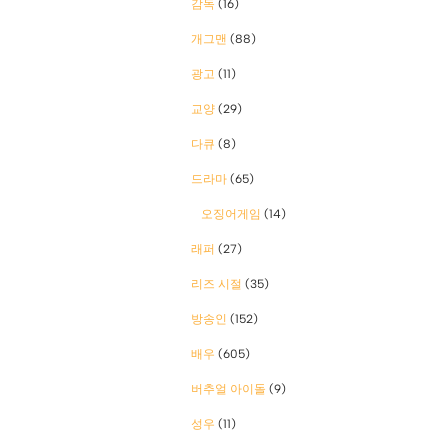
감독
(16)
개그맨
(88)
광고
(11)
교양
(29)
다큐
(8)
드라마
(65)
오징어게임
(14)
래퍼
(27)
리즈 시절
(35)
방송인
(152)
배우
(605)
버추얼 아이돌
(9)
성우
(11)