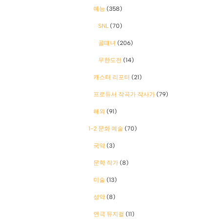
예능
(358)
SNL
(70)
골때녀
(206)
무한도전
(14)
캐스터 리포터
(21)
프로듀서 작곡가 작사가
(79)
해외
(91)
1-2 문화 예술
(70)
국악
(3)
문학 작가
(8)
미술
(13)
성악
(8)
연극 뮤지컬
(11)