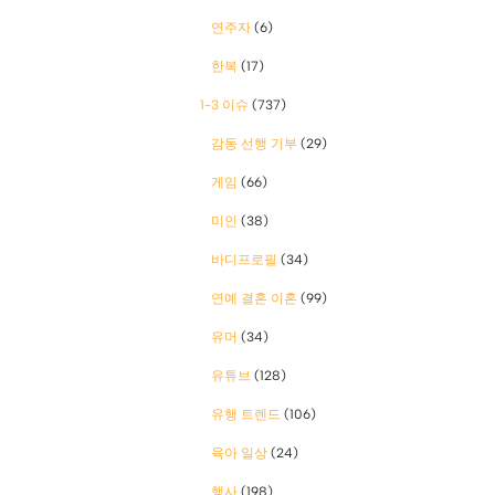
연주자
(6)
한복
(17)
1-3 이슈
(737)
감동 선행 기부
(29)
게임
(66)
미인
(38)
바디프로필
(34)
연예 결혼 이혼
(99)
유머
(34)
유튜브
(128)
유행 트렌드
(106)
육아 일상
(24)
행사
(198)