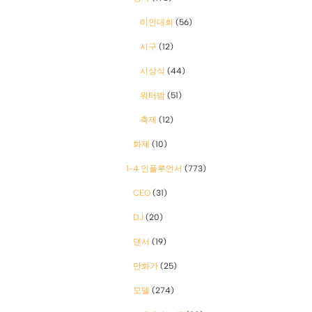
미인대회
(56)
시구
(12)
시상식
(44)
워터밤
(51)
축제
(12)
화제
(10)
1-4 인플루언서
(773)
CEO
(31)
DJ
(20)
댄서
(19)
만화가
(25)
모델
(274)