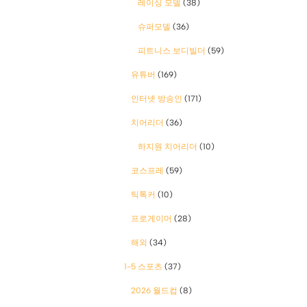
레이싱 모델
(38)
슈퍼모델
(36)
피트니스 보디빌더
(59)
유튜버
(169)
인터넷 방송인
(171)
치어리더
(36)
하지원 치어리더
(10)
코스프레
(59)
틱톡커
(10)
프로게이머
(28)
해외
(34)
1-5 스포츠
(37)
2026 월드컵
(8)