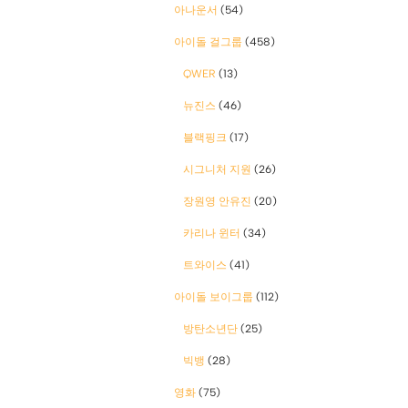
아나운서
(54)
아이돌 걸그룹
(458)
QWER
(13)
뉴진스
(46)
블랙핑크
(17)
시그니처 지원
(26)
장원영 안유진
(20)
카리나 윈터
(34)
트와이스
(41)
아이돌 보이그룹
(112)
방탄소년단
(25)
빅뱅
(28)
영화
(75)