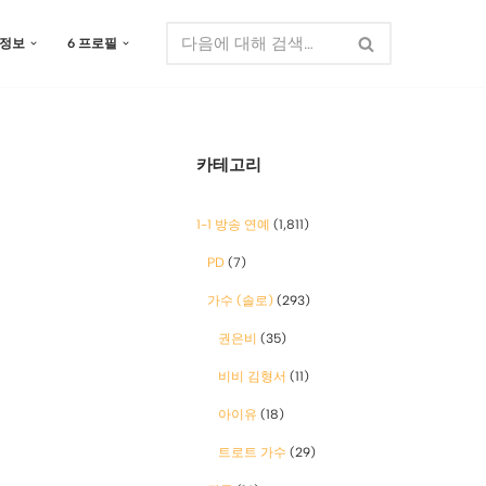
 정보
6 프로필
카테고리
1-1 방송 연예
(1,811)
PD
(7)
가수 (솔로)
(293)
권은비
(35)
비비 김형서
(11)
아이유
(18)
트로트 가수
(29)