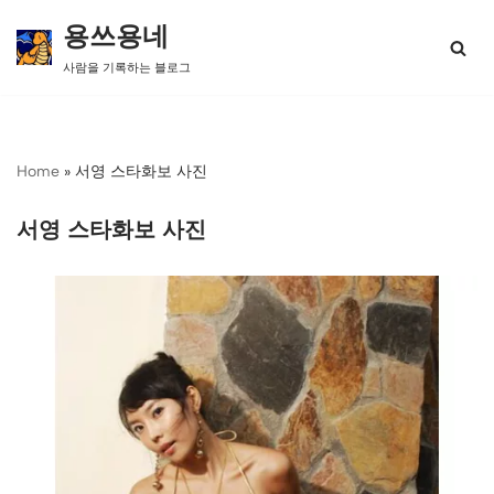
용쓰용네
콘
사람을 기록하는 블로그
텐
츠
로
건
너
Home
»
서영 스타화보 사진
뛰
기
서영 스타화보 사진