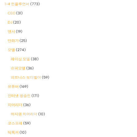
1-4 인플루언서
(773)
CEO
(31)
DJ
(20)
댄서
(19)
만화가
(25)
모델
(274)
레이싱 모델
(38)
슈퍼모델
(36)
피트니스 보디빌더
(59)
유튜버
(169)
인터넷 방송인
(171)
치어리더
(36)
하지원 치어리더
(10)
코스프레
(59)
틱톡커
(10)