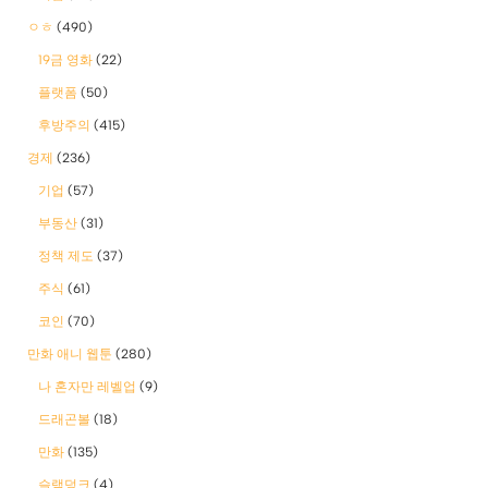
ㅇㅎ
(490)
19금 영화
(22)
플랫폼
(50)
후방주의
(415)
경제
(236)
기업
(57)
부동산
(31)
정책 제도
(37)
주식
(61)
코인
(70)
만화 애니 웹툰
(280)
나 혼자만 레벨업
(9)
드래곤볼
(18)
만화
(135)
슬램덩크
(4)