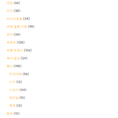
게임
(66)
미인
(38)
바디프로필
(34)
연예 결혼 이혼
(99)
유머
(34)
유튜브
(128)
유행 트렌드
(106)
육아 일상
(24)
행사
(198)
미인대회
(56)
시구
(12)
시상식
(44)
워터밤
(51)
축제
(12)
화제
(10)