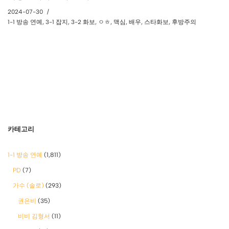
2024-07-30
1-1 방송 연예
,
3-1 잡지
,
3-2 화보
,
ㅇㅎ
,
맥심
,
배우
,
스타화보
,
후방주의
카테고리
1-1 방송 연예
(1,811)
PD
(7)
가수 (솔로)
(293)
권은비
(35)
비비 김형서
(11)