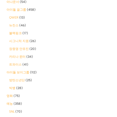
아나운서
(54)
아이돌 걸그룹
(458)
QWER
(13)
뉴진스
(46)
블랙핑크
(17)
시그니처 지원
(26)
장원영 안유진
(20)
카리나 윈터
(34)
트와이스
(41)
아이돌 보이그룹
(112)
방탄소년단
(25)
빅뱅
(28)
영화
(75)
예능
(358)
SNL
(70)