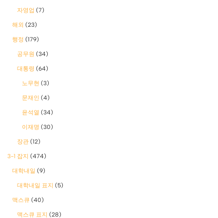
자영업
(7)
해외
(23)
행정
(179)
공무원
(34)
대통령
(64)
노무현
(3)
문재인
(4)
윤석열
(34)
이재명
(30)
장관
(12)
3-1 잡지
(474)
대학내일
(9)
대학내일 표지
(5)
맥스큐
(40)
맥스큐 표지
(28)