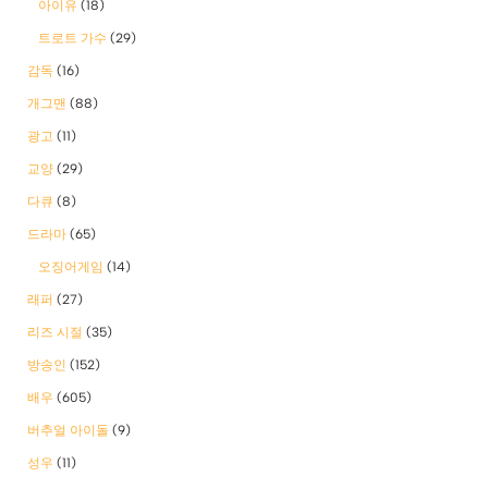
아이유
(18)
트로트 가수
(29)
감독
(16)
개그맨
(88)
광고
(11)
교양
(29)
다큐
(8)
드라마
(65)
오징어게임
(14)
래퍼
(27)
리즈 시절
(35)
방송인
(152)
배우
(605)
버추얼 아이돌
(9)
성우
(11)