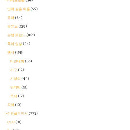
바디프로필
(34)
연예 결혼 이혼
(99)
유머
(34)
유튜브
(128)
유행 트렌드
(106)
육아 일상
(24)
행사
(198)
미인대회
(56)
시구
(12)
시상식
(44)
워터밤
(51)
축제
(12)
화제
(10)
1-4 인플루언서
(773)
CEO
(31)