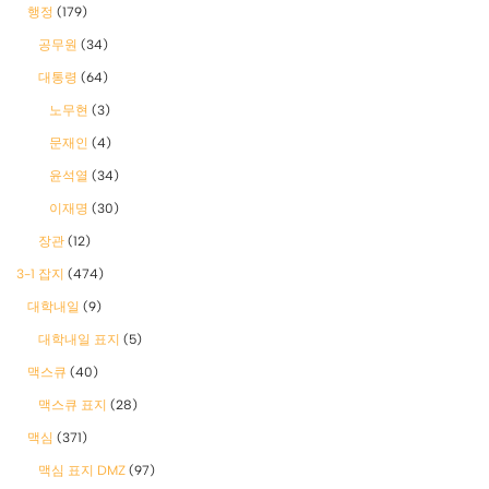
행정
(179)
공무원
(34)
대통령
(64)
노무현
(3)
문재인
(4)
윤석열
(34)
이재명
(30)
장관
(12)
3-1 잡지
(474)
대학내일
(9)
대학내일 표지
(5)
맥스큐
(40)
맥스큐 표지
(28)
맥심
(371)
맥심 표지 DMZ
(97)