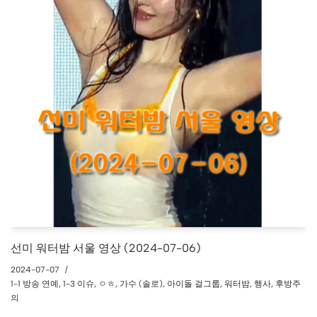
선미 워터밤 서울 영상 (2024-07-06)
2024-07-07
1-1 방송 연예
,
1-3 이슈
,
ㅇㅎ
,
가수 (솔로)
,
아이돌 걸그룹
,
워터밤
,
행사
,
후방주
의