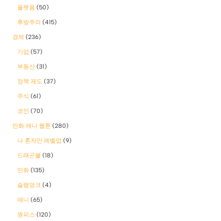
플랫폼
(50)
후방주의
(415)
경제
(236)
기업
(57)
부동산
(31)
정책 제도
(37)
주식
(61)
코인
(70)
만화 애니 웹툰
(280)
나 혼자만 레벨업
(9)
드래곤볼
(18)
만화
(135)
슬램덩크
(4)
애니
(65)
원피스
(120)