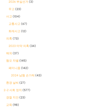
2026 부실선거
(3)
무고
(23)
사고
(104)
교통사고
(67)
화재사고
(12)
의혹
(73)
2023 마약 의혹
(34)
해외
(37)
혐오 차별
(145)
폐미니즘
(142)
2024 남혐 손가락
(43)
환경 날씨
(27)
2-2 사회 정치
(577)
경찰 치안
(23)
교육
(98)