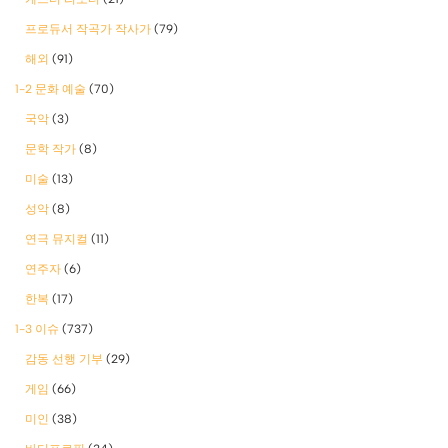
프로듀서 작곡가 작사가
(79)
해외
(91)
1-2 문화 예술
(70)
국악
(3)
문학 작가
(8)
미술
(13)
성악
(8)
연극 뮤지컬
(11)
연주자
(6)
한복
(17)
1-3 이슈
(737)
감동 선행 기부
(29)
게임
(66)
미인
(38)