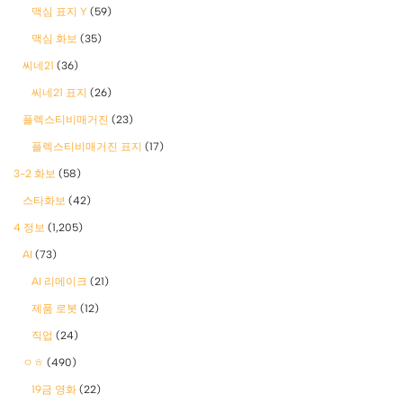
맥심 표지 Y
(59)
맥심 화보
(35)
씨네21
(36)
씨네21 표지
(26)
플렉스티비매거진
(23)
플렉스티비매거진 표지
(17)
3-2 화보
(58)
스타화보
(42)
4 정보
(1,205)
AI
(73)
AI 리메이크
(21)
제품 로봇
(12)
직업
(24)
ㅇㅎ
(490)
19금 영화
(22)