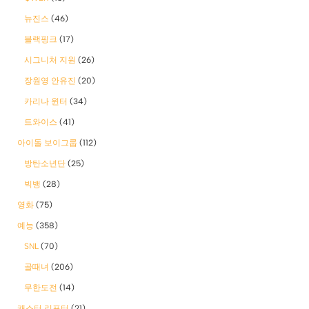
뉴진스
(46)
블랙핑크
(17)
시그니처 지원
(26)
장원영 안유진
(20)
카리나 윈터
(34)
트와이스
(41)
아이돌 보이그룹
(112)
방탄소년단
(25)
빅뱅
(28)
영화
(75)
예능
(358)
SNL
(70)
골때녀
(206)
무한도전
(14)
캐스터 리포터
(21)