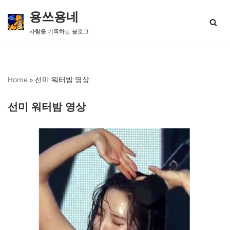
용쓰용네
콘
사람을 기록하는 블로그
텐
츠
로
건
너
Home
»
선미 워터밤 영상
뛰
기
선미 워터밤 영상