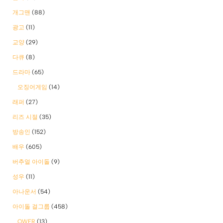
개그맨
(88)
광고
(11)
교양
(29)
다큐
(8)
드라마
(65)
오징어게임
(14)
래퍼
(27)
리즈 시절
(35)
방송인
(152)
배우
(605)
버추얼 아이돌
(9)
성우
(11)
아나운서
(54)
아이돌 걸그룹
(458)
QWER
(13)