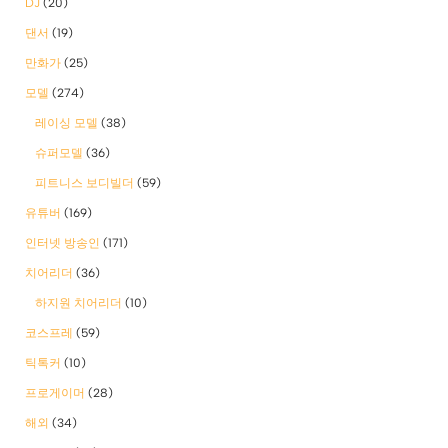
DJ
(20)
댄서
(19)
만화가
(25)
모델
(274)
레이싱 모델
(38)
슈퍼모델
(36)
피트니스 보디빌더
(59)
유튜버
(169)
인터넷 방송인
(171)
치어리더
(36)
하지원 치어리더
(10)
코스프레
(59)
틱톡커
(10)
프로게이머
(28)
해외
(34)