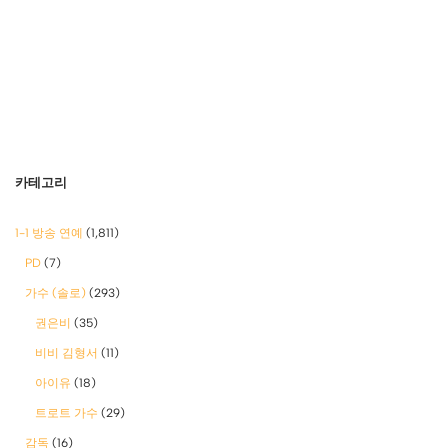
카테고리
1-1 방송 연예
(1,811)
PD
(7)
가수 (솔로)
(293)
권은비
(35)
비비 김형서
(11)
아이유
(18)
트로트 가수
(29)
감독
(16)