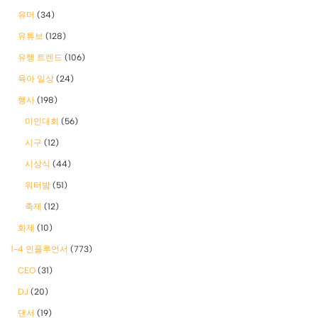
유머
(34)
유튜브
(128)
유행 트렌드
(106)
육아 일상
(24)
행사
(198)
미인대회
(56)
시구
(12)
시상식
(44)
워터밤
(51)
축제
(12)
화제
(10)
1-4 인플루언서
(773)
CEO
(31)
DJ
(20)
댄서
(19)