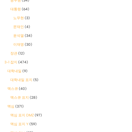
공무원
(34)
대통령
(64)
노무현
(3)
문재인
(4)
윤석열
(34)
이재명
(30)
장관
(12)
3-1 잡지
(474)
대학내일
(9)
대학내일 표지
(5)
맥스큐
(40)
맥스큐 표지
(28)
맥심
(371)
맥심 표지 DMZ
(97)
맥심 표지 Y
(59)