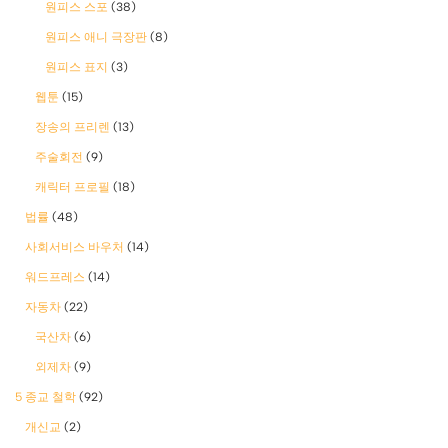
원피스 스포
(38)
원피스 애니 극장판
(8)
원피스 표지
(3)
웹툰
(15)
장송의 프리렌
(13)
주술회전
(9)
캐릭터 프로필
(18)
법률
(48)
사회서비스 바우처
(14)
워드프레스
(14)
자동차
(22)
국산차
(6)
외제차
(9)
5 종교 철학
(92)
개신교
(2)