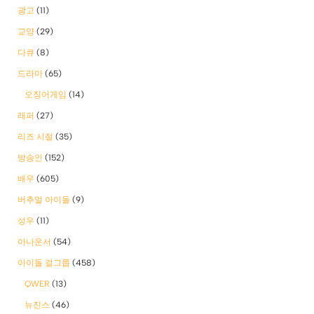
광고
(11)
교양
(29)
다큐
(8)
드라마
(65)
오징어게임
(14)
래퍼
(27)
리즈 시절
(35)
방송인
(152)
배우
(605)
버추얼 아이돌
(9)
성우
(11)
아나운서
(54)
아이돌 걸그룹
(458)
QWER
(13)
뉴진스
(46)