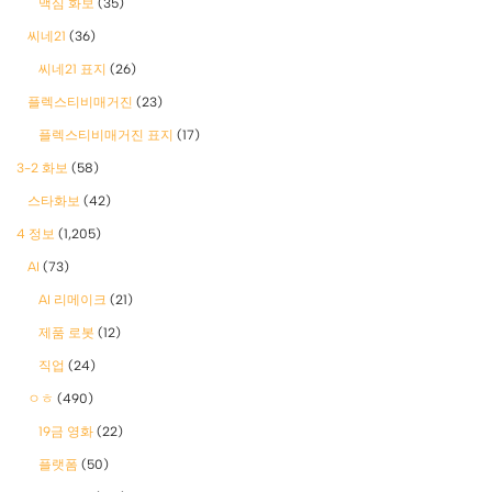
맥심 화보
(35)
씨네21
(36)
씨네21 표지
(26)
플렉스티비매거진
(23)
플렉스티비매거진 표지
(17)
3-2 화보
(58)
스타화보
(42)
4 정보
(1,205)
AI
(73)
AI 리메이크
(21)
제품 로봇
(12)
직업
(24)
ㅇㅎ
(490)
19금 영화
(22)
플랫폼
(50)