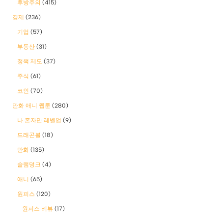
후방주의
(415)
경제
(236)
기업
(57)
부동산
(31)
정책 제도
(37)
주식
(61)
코인
(70)
만화 애니 웹툰
(280)
나 혼자만 레벨업
(9)
드래곤볼
(18)
만화
(135)
슬램덩크
(4)
애니
(65)
원피스
(120)
원피스 리뷰
(17)