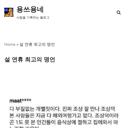
용쓰용네
콘
사람을 기록하는 블로그
텐
츠
로
건
너
Home
»
설 연휴 최고의 명언
뛰
기
설 연휴 최고의 명언