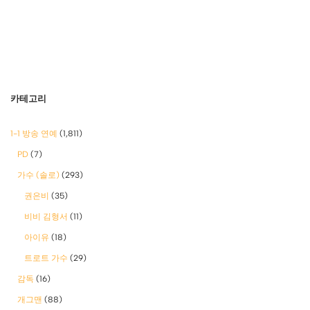
카테고리
1-1 방송 연예
(1,811)
PD
(7)
가수 (솔로)
(293)
권은비
(35)
비비 김형서
(11)
아이유
(18)
트로트 가수
(29)
감독
(16)
개그맨
(88)