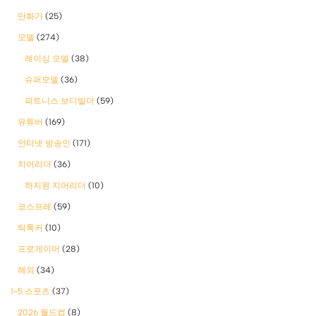
만화가
(25)
모델
(274)
레이싱 모델
(38)
슈퍼모델
(36)
피트니스 보디빌더
(59)
유튜버
(169)
인터넷 방송인
(171)
치어리더
(36)
하지원 치어리더
(10)
코스프레
(59)
틱톡커
(10)
프로게이머
(28)
해외
(34)
1-5 스포츠
(37)
2026 월드컵
(8)