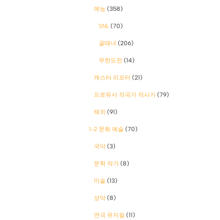
예능
(358)
SNL
(70)
골때녀
(206)
무한도전
(14)
캐스터 리포터
(21)
프로듀서 작곡가 작사가
(79)
해외
(91)
1-2 문화 예술
(70)
국악
(3)
문학 작가
(8)
미술
(13)
성악
(8)
연극 뮤지컬
(11)