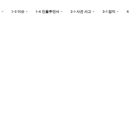
예
1-3 이슈
1-4 인플루언서
2-1 사건 사고
3-1 잡지
4