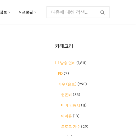
 정보
6 프로필
카테고리
1-1 방송 연예
(1,811)
PD
(7)
가수 (솔로)
(293)
권은비
(35)
비비 김형서
(11)
아이유
(18)
트로트 가수
(29)