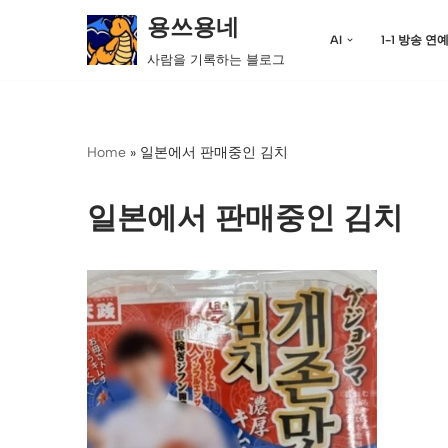
용쓰용네
AI
1-1 방송 연
콘
사람을 기록하는 블로그
텐
츠
로
Home
»
일본에서 판매중인 김치
건
너
뛰
일본에서 판매중인 김치
기