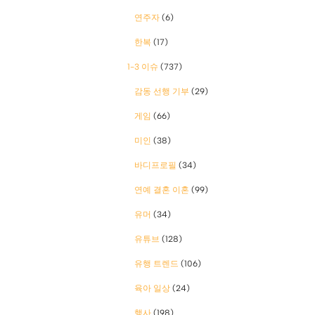
연주자
(6)
한복
(17)
1-3 이슈
(737)
감동 선행 기부
(29)
게임
(66)
미인
(38)
바디프로필
(34)
연예 결혼 이혼
(99)
유머
(34)
유튜브
(128)
유행 트렌드
(106)
육아 일상
(24)
행사
(198)