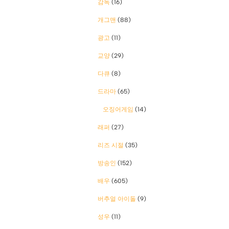
감독
(16)
개그맨
(88)
광고
(11)
교양
(29)
다큐
(8)
드라마
(65)
오징어게임
(14)
래퍼
(27)
리즈 시절
(35)
방송인
(152)
배우
(605)
버추얼 아이돌
(9)
성우
(11)