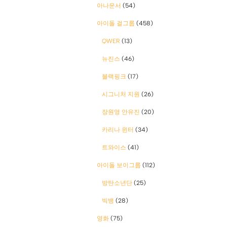
아나운서
(54)
아이돌 걸그룹
(458)
QWER
(13)
뉴진스
(46)
블랙핑크
(17)
시그니처 지원
(26)
장원영 안유진
(20)
카리나 윈터
(34)
트와이스
(41)
아이돌 보이그룹
(112)
방탄소년단
(25)
빅뱅
(28)
영화
(75)