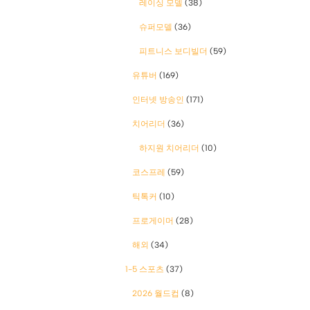
레이싱 모델
(38)
슈퍼모델
(36)
피트니스 보디빌더
(59)
유튜버
(169)
인터넷 방송인
(171)
치어리더
(36)
하지원 치어리더
(10)
코스프레
(59)
틱톡커
(10)
프로게이머
(28)
해외
(34)
1-5 스포츠
(37)
2026 월드컵
(8)