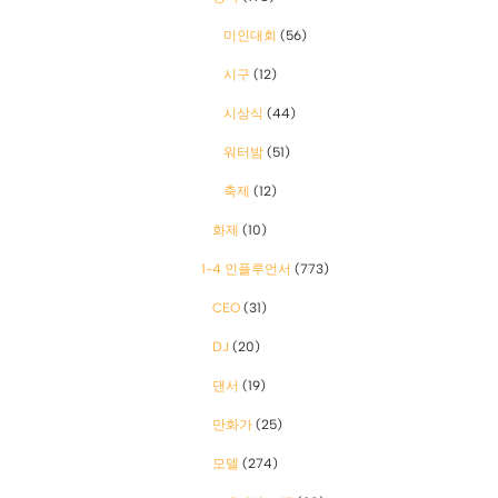
미인대회
(56)
시구
(12)
시상식
(44)
워터밤
(51)
축제
(12)
화제
(10)
1-4 인플루언서
(773)
CEO
(31)
DJ
(20)
댄서
(19)
만화가
(25)
모델
(274)