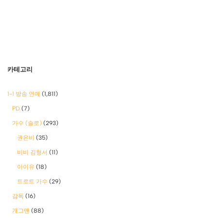
카테고리
1-1 방송 연예
(1,811)
PD
(7)
가수 (솔로)
(293)
권은비
(35)
비비 김형서
(11)
아이유
(18)
트로트 가수
(29)
감독
(16)
개그맨
(88)