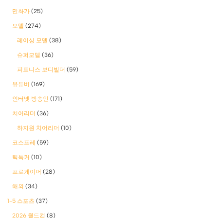
만화가
(25)
모델
(274)
레이싱 모델
(38)
슈퍼모델
(36)
피트니스 보디빌더
(59)
유튜버
(169)
인터넷 방송인
(171)
치어리더
(36)
하지원 치어리더
(10)
코스프레
(59)
틱톡커
(10)
프로게이머
(28)
해외
(34)
1-5 스포츠
(37)
2026 월드컵
(8)