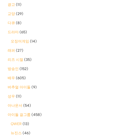
광고
(11)
교양
(29)
다큐
(8)
드라마
(65)
오징어게임
(14)
래퍼
(27)
리즈 시절
(35)
방송인
(152)
배우
(605)
버추얼 아이돌
(9)
성우
(11)
아나운서
(54)
아이돌 걸그룹
(458)
QWER
(13)
뉴진스
(46)