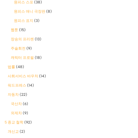
원피스 스포
(38)
원피스 애니 극장판
(8)
원피스 표지
(3)
웹툰
(15)
장송의 프리렌
(13)
주술회전
(9)
캐릭터 프로필
(18)
법률
(48)
사회서비스 바우처
(14)
워드프레스
(14)
자동차
(22)
국산차
(6)
외제차
(9)
5 종교 철학
(92)
개신교
(2)