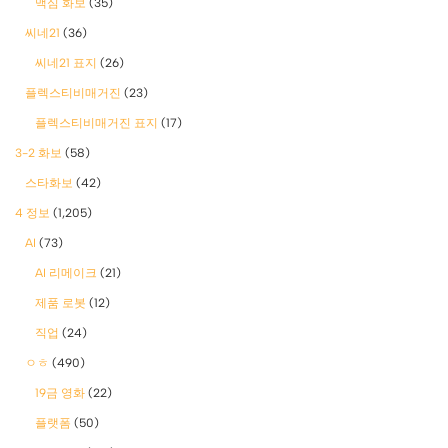
맥심 화보
(35)
씨네21
(36)
씨네21 표지
(26)
플렉스티비매거진
(23)
플렉스티비매거진 표지
(17)
3-2 화보
(58)
스타화보
(42)
4 정보
(1,205)
AI
(73)
AI 리메이크
(21)
제품 로봇
(12)
직업
(24)
ㅇㅎ
(490)
19금 영화
(22)
플랫폼
(50)