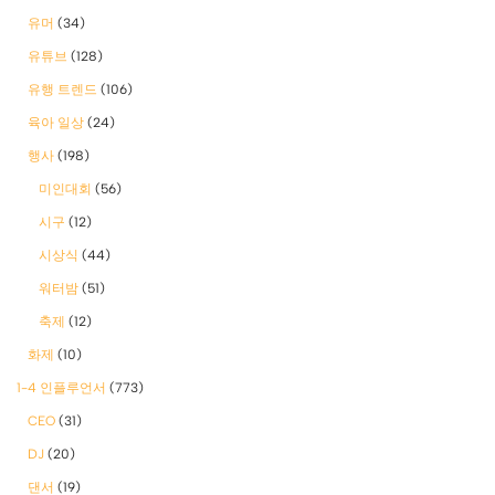
유머
(34)
유튜브
(128)
유행 트렌드
(106)
육아 일상
(24)
행사
(198)
미인대회
(56)
시구
(12)
시상식
(44)
워터밤
(51)
축제
(12)
화제
(10)
1-4 인플루언서
(773)
CEO
(31)
DJ
(20)
댄서
(19)