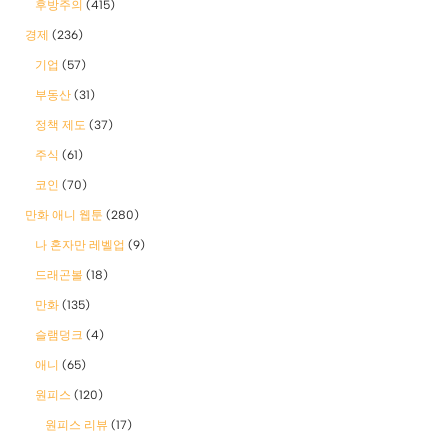
후방주의
(415)
경제
(236)
기업
(57)
부동산
(31)
정책 제도
(37)
주식
(61)
코인
(70)
만화 애니 웹툰
(280)
나 혼자만 레벨업
(9)
드래곤볼
(18)
만화
(135)
슬램덩크
(4)
애니
(65)
원피스
(120)
원피스 리뷰
(17)