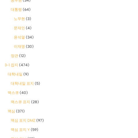
공무원
(34)
대통령
(64)
노무현
(3)
문재인
(4)
윤석열
(34)
이재명
(30)
장관
(12)
3-1 잡지
(474)
대학내일
(9)
대학내일 표지
(5)
맥스큐
(40)
맥스큐 표지
(28)
맥심
(371)
맥심 표지 DMZ
(97)
맥심 표지 Y
(59)