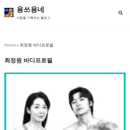
용쓰용네
콘
사람을 기록하는 블로그
텐
츠
로
건
너
Home
»
최정원 바디프로필
뛰
기
최정원 바디프로필