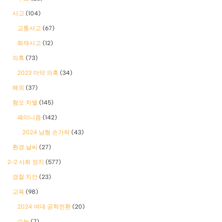
사고
(104)
교통사고
(67)
화재사고
(12)
의혹
(73)
2023 마약 의혹
(34)
해외
(37)
혐오 차별
(145)
폐미니즘
(142)
2024 남혐 손가락
(43)
환경 날씨
(27)
2-2 사회 정치
(577)
경찰 치안
(23)
교육
(98)
2024 여대 공학전환
(20)
수능
(7)