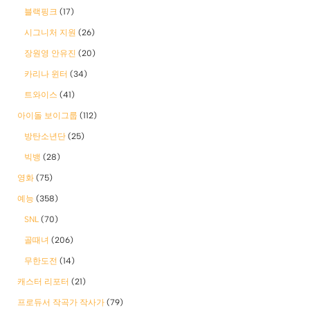
블랙핑크
(17)
시그니처 지원
(26)
장원영 안유진
(20)
카리나 윈터
(34)
트와이스
(41)
아이돌 보이그룹
(112)
방탄소년단
(25)
빅뱅
(28)
영화
(75)
예능
(358)
SNL
(70)
골때녀
(206)
무한도전
(14)
캐스터 리포터
(21)
프로듀서 작곡가 작사가
(79)