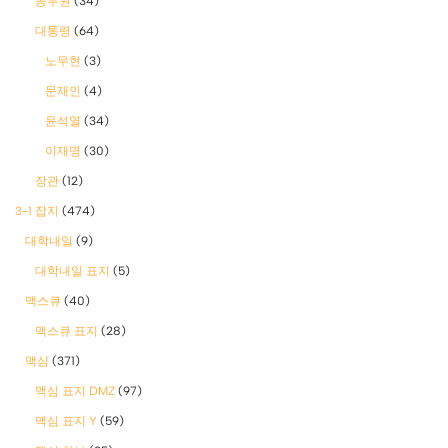
공무원
(34)
대통령
(64)
노무현
(3)
문재인
(4)
윤석열
(34)
이재명
(30)
장관
(12)
3-1 잡지
(474)
대학내일
(9)
대학내일 표지
(5)
맥스큐
(40)
맥스큐 표지
(28)
맥심
(371)
맥심 표지 DMZ
(97)
맥심 표지 Y
(59)