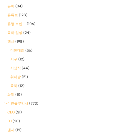
유머
(34)
유튜브
(128)
유행 트렌드
(106)
육아 일상
(24)
행사
(198)
미인대회
(56)
시구
(12)
시상식
(44)
워터밤
(51)
축제
(12)
화제
(10)
1-4 인플루언서
(773)
CEO
(31)
DJ
(20)
댄서
(19)