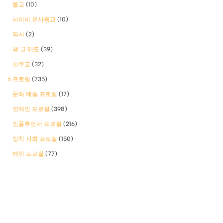
불교
(10)
사이비 유사종교
(10)
역사
(2)
책 글 메모
(39)
천주교
(32)
6 프로필
(735)
문화 예술 프로필
(17)
연예인 프로필
(398)
인플루언서 프로필
(216)
정치 사회 프로필
(150)
해외 프로필
(77)