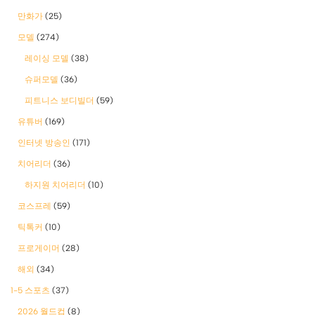
만화가
(25)
모델
(274)
레이싱 모델
(38)
슈퍼모델
(36)
피트니스 보디빌더
(59)
유튜버
(169)
인터넷 방송인
(171)
치어리더
(36)
하지원 치어리더
(10)
코스프레
(59)
틱톡커
(10)
프로게이머
(28)
해외
(34)
1-5 스포츠
(37)
2026 월드컵
(8)