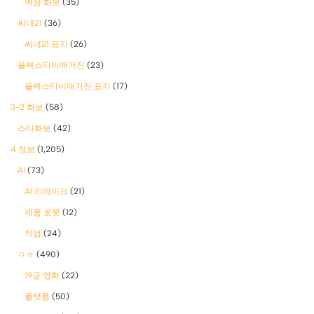
맥심 화보
(35)
씨네21
(36)
씨네21 표지
(26)
플렉스티비매거진
(23)
플렉스티비매거진 표지
(17)
3-2 화보
(58)
스타화보
(42)
4 정보
(1,205)
AI
(73)
AI 리메이크
(21)
제품 로봇
(12)
직업
(24)
ㅇㅎ
(490)
19금 영화
(22)
플랫폼
(50)