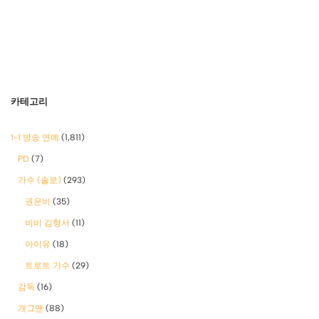
카테고리
1-1 방송 연예
(1,811)
PD
(7)
가수 (솔로)
(293)
권은비
(35)
비비 김형서
(11)
아이유
(18)
트로트 가수
(29)
감독
(16)
개그맨
(88)