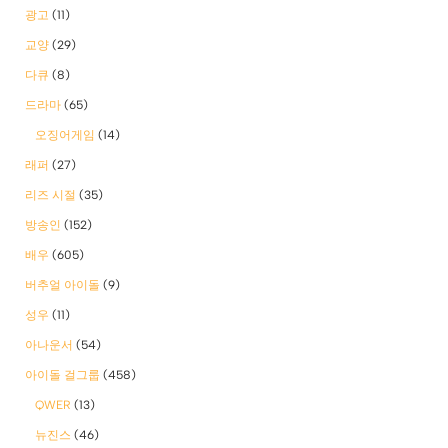
광고
(11)
교양
(29)
다큐
(8)
드라마
(65)
오징어게임
(14)
래퍼
(27)
리즈 시절
(35)
방송인
(152)
배우
(605)
버추얼 아이돌
(9)
성우
(11)
아나운서
(54)
아이돌 걸그룹
(458)
QWER
(13)
뉴진스
(46)