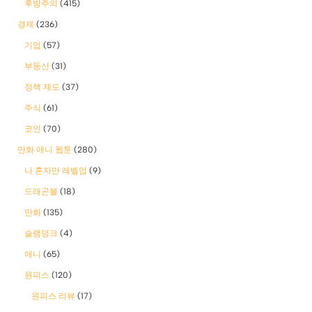
후방주의
(415)
경제
(236)
기업
(57)
부동산
(31)
정책 제도
(37)
주식
(61)
코인
(70)
만화 애니 웹툰
(280)
나 혼자만 레벨업
(9)
드래곤볼
(18)
만화
(135)
슬램덩크
(4)
애니
(65)
원피스
(120)
원피스 리뷰
(17)