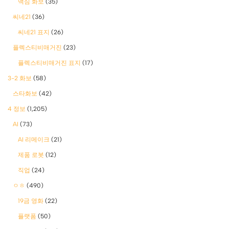
맥심 화보
(35)
씨네21
(36)
씨네21 표지
(26)
플렉스티비매거진
(23)
플렉스티비매거진 표지
(17)
3-2 화보
(58)
스타화보
(42)
4 정보
(1,205)
AI
(73)
AI 리메이크
(21)
제품 로봇
(12)
직업
(24)
ㅇㅎ
(490)
19금 영화
(22)
플랫폼
(50)