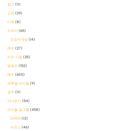
광고
(11)
교양
(29)
다큐
(8)
드라마
(65)
오징어게임
(14)
래퍼
(27)
리즈 시절
(35)
방송인
(152)
배우
(605)
버추얼 아이돌
(9)
성우
(11)
아나운서
(54)
아이돌 걸그룹
(458)
QWER
(13)
뉴진스
(46)