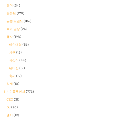
유머
(34)
유튜브
(128)
유행 트렌드
(106)
육아 일상
(24)
행사
(198)
미인대회
(56)
시구
(12)
시상식
(44)
워터밤
(51)
축제
(12)
화제
(10)
1-4 인플루언서
(773)
CEO
(31)
DJ
(20)
댄서
(19)