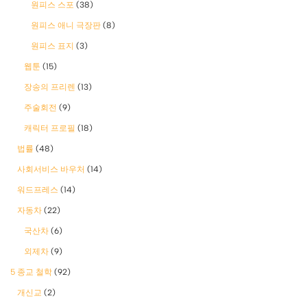
원피스 스포
(38)
원피스 애니 극장판
(8)
원피스 표지
(3)
웹툰
(15)
장송의 프리렌
(13)
주술회전
(9)
캐릭터 프로필
(18)
법률
(48)
사회서비스 바우처
(14)
워드프레스
(14)
자동차
(22)
국산차
(6)
외제차
(9)
5 종교 철학
(92)
개신교
(2)