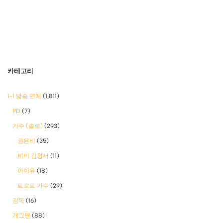
카테고리
1-1 방송 연예
(1,811)
PD
(7)
가수 (솔로)
(293)
권은비
(35)
비비 김형서
(11)
아이유
(18)
트로트 가수
(29)
감독
(16)
개그맨
(88)