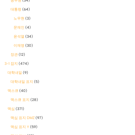
공무원
(34)
대통령
(64)
노무현
(3)
문재인
(4)
윤석열
(34)
이재명
(30)
장관
(12)
3-1 잡지
(474)
대학내일
(9)
대학내일 표지
(5)
맥스큐
(40)
맥스큐 표지
(28)
맥심
(371)
맥심 표지 DMZ
(97)
맥심 표지 Y
(59)