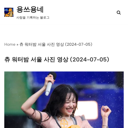
용쓰용네
콘
사람을 기록하는 블로그
텐
츠
로
건
너
Home
»
츄 워터밤 서울 사진 영상 (2024-07-05)
뛰
기
츄 워터밤 서울 사진 영상 (2024-07-05)