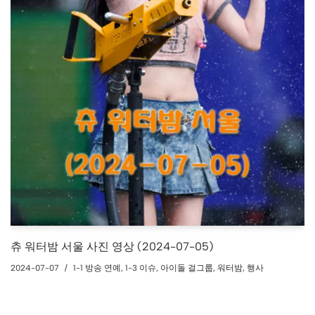
츄 워터밤 서울 사진 영상 (2024-07-05)
2024-07-07
1-1 방송 연예
,
1-3 이슈
,
아이돌 걸그룹
,
워터밤
,
행사