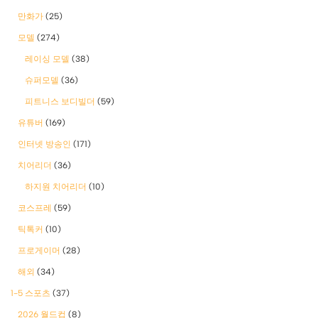
만화가
(25)
모델
(274)
레이싱 모델
(38)
슈퍼모델
(36)
피트니스 보디빌더
(59)
유튜버
(169)
인터넷 방송인
(171)
치어리더
(36)
하지원 치어리더
(10)
코스프레
(59)
틱톡커
(10)
프로게이머
(28)
해외
(34)
1-5 스포츠
(37)
2026 월드컵
(8)