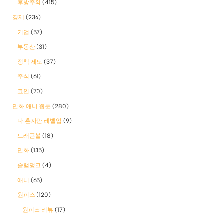
후방주의
(415)
경제
(236)
기업
(57)
부동산
(31)
정책 제도
(37)
주식
(61)
코인
(70)
만화 애니 웹툰
(280)
나 혼자만 레벨업
(9)
드래곤볼
(18)
만화
(135)
슬램덩크
(4)
애니
(65)
원피스
(120)
원피스 리뷰
(17)