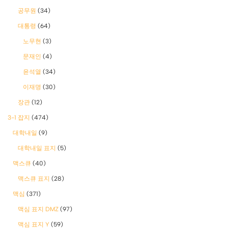
공무원
(34)
대통령
(64)
노무현
(3)
문재인
(4)
윤석열
(34)
이재명
(30)
장관
(12)
3-1 잡지
(474)
대학내일
(9)
대학내일 표지
(5)
맥스큐
(40)
맥스큐 표지
(28)
맥심
(371)
맥심 표지 DMZ
(97)
맥심 표지 Y
(59)