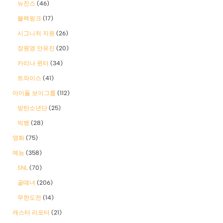
뉴진스
(46)
블랙핑크
(17)
시그니처 지원
(26)
장원영 안유진
(20)
카리나 윈터
(34)
트와이스
(41)
아이돌 보이그룹
(112)
방탄소년단
(25)
빅뱅
(28)
영화
(75)
예능
(358)
SNL
(70)
골때녀
(206)
무한도전
(14)
캐스터 리포터
(21)