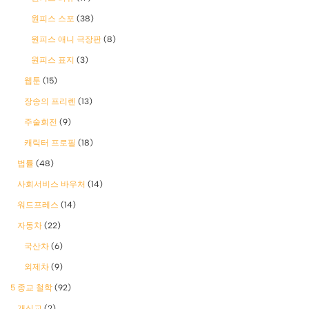
원피스 스포
(38)
원피스 애니 극장판
(8)
원피스 표지
(3)
웹툰
(15)
장송의 프리렌
(13)
주술회전
(9)
캐릭터 프로필
(18)
법률
(48)
사회서비스 바우처
(14)
워드프레스
(14)
자동차
(22)
국산차
(6)
외제차
(9)
5 종교 철학
(92)
개신교
(2)