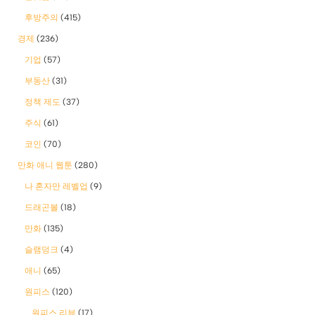
후방주의
(415)
경제
(236)
기업
(57)
부동산
(31)
정책 제도
(37)
주식
(61)
코인
(70)
만화 애니 웹툰
(280)
나 혼자만 레벨업
(9)
드래곤볼
(18)
만화
(135)
슬램덩크
(4)
애니
(65)
원피스
(120)
원피스 리뷰
(17)