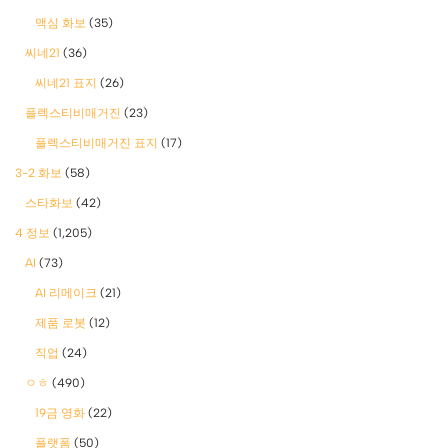
맥심 화보
(35)
씨네21
(36)
씨네21 표지
(26)
플렉스티비매거진
(23)
플렉스티비매거진 표지
(17)
3-2 화보
(58)
스타화보
(42)
4 정보
(1,205)
AI
(73)
AI 리메이크
(21)
제품 로봇
(12)
직업
(24)
ㅇㅎ
(490)
19금 영화
(22)
플랫폼
(50)