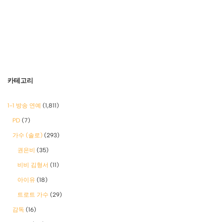
카테고리
1-1 방송 연예
(1,811)
PD
(7)
가수 (솔로)
(293)
권은비
(35)
비비 김형서
(11)
아이유
(18)
트로트 가수
(29)
감독
(16)