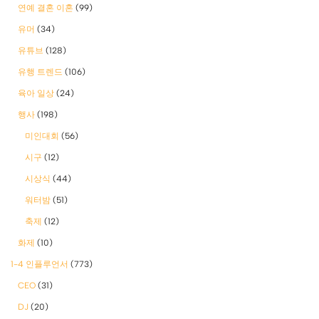
연예 결혼 이혼
(99)
유머
(34)
유튜브
(128)
유행 트렌드
(106)
육아 일상
(24)
행사
(198)
미인대회
(56)
시구
(12)
시상식
(44)
워터밤
(51)
축제
(12)
화제
(10)
1-4 인플루언서
(773)
CEO
(31)
DJ
(20)