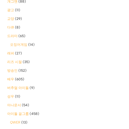
개그맨
(88)
광고
(11)
교양
(29)
다큐
(8)
드라마
(65)
오징어게임
(14)
래퍼
(27)
리즈 시절
(35)
방송인
(152)
배우
(605)
버추얼 아이돌
(9)
성우
(11)
아나운서
(54)
아이돌 걸그룹
(458)
QWER
(13)