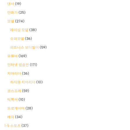
댄서
(19)
만화가
(25)
모델
(274)
레이싱 모델
(38)
슈퍼모델
(36)
피트니스 보디빌더
(59)
유튜버
(169)
인터넷 방송인
(171)
치어리더
(36)
하지원 치어리더
(10)
코스프레
(59)
틱톡커
(10)
프로게이머
(28)
해외
(34)
1-5 스포츠
(37)