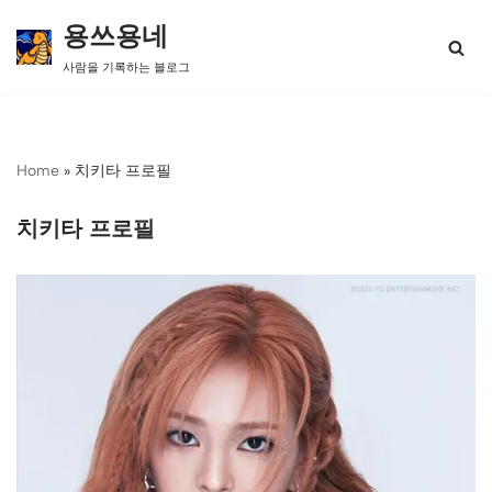
용쓰용네
콘
사람을 기록하는 블로그
텐
츠
로
건
너
Home
»
치키타 프로필
뛰
기
치키타 프로필