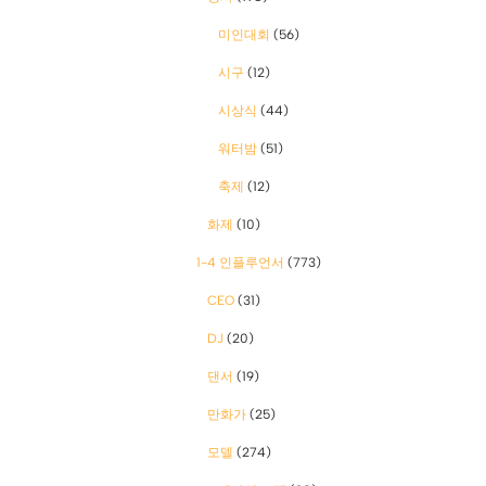
미인대회
(56)
시구
(12)
시상식
(44)
워터밤
(51)
축제
(12)
화제
(10)
1-4 인플루언서
(773)
CEO
(31)
DJ
(20)
댄서
(19)
만화가
(25)
모델
(274)