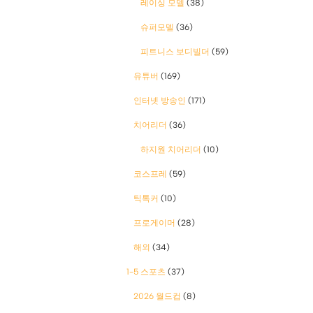
레이싱 모델
(38)
슈퍼모델
(36)
피트니스 보디빌더
(59)
유튜버
(169)
인터넷 방송인
(171)
치어리더
(36)
하지원 치어리더
(10)
코스프레
(59)
틱톡커
(10)
프로게이머
(28)
해외
(34)
1-5 스포츠
(37)
2026 월드컵
(8)