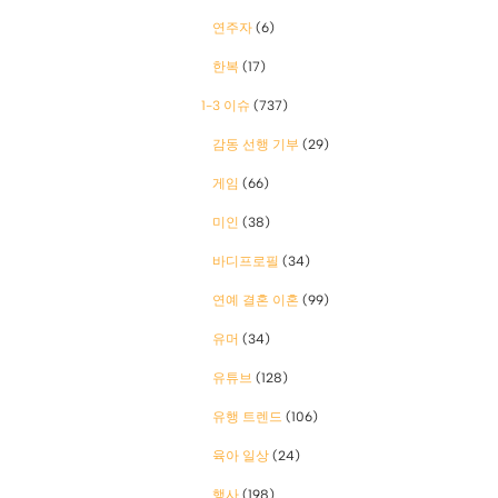
연주자
(6)
한복
(17)
1-3 이슈
(737)
감동 선행 기부
(29)
게임
(66)
미인
(38)
바디프로필
(34)
연예 결혼 이혼
(99)
유머
(34)
유튜브
(128)
유행 트렌드
(106)
육아 일상
(24)
행사
(198)