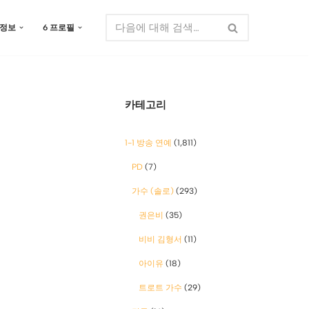
 정보
6 프로필
카테고리
1-1 방송 연예
(1,811)
PD
(7)
가수 (솔로)
(293)
권은비
(35)
비비 김형서
(11)
아이유
(18)
트로트 가수
(29)