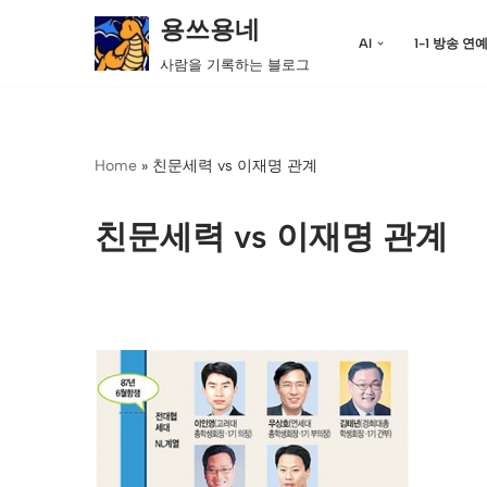
용쓰용네
AI
1-1 방송 연
콘
사람을 기록하는 블로그
텐
츠
로
Home
»
친문세력 vs 이재명 관계
건
너
뛰
친문세력 vs 이재명 관계
기