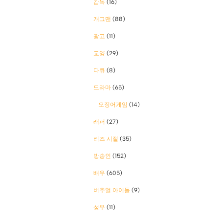
감독
(16)
개그맨
(88)
광고
(11)
교양
(29)
다큐
(8)
드라마
(65)
오징어게임
(14)
래퍼
(27)
리즈 시절
(35)
방송인
(152)
배우
(605)
버추얼 아이돌
(9)
성우
(11)