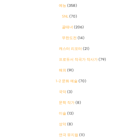
예능
(358)
SNL
(70)
골때녀
(206)
무한도전
(14)
캐스터 리포터
(21)
프로듀서 작곡가 작사가
(79)
해외
(91)
1-2 문화 예술
(70)
국악
(3)
문학 작가
(8)
미술
(13)
성악
(8)
연극 뮤지컬
(11)