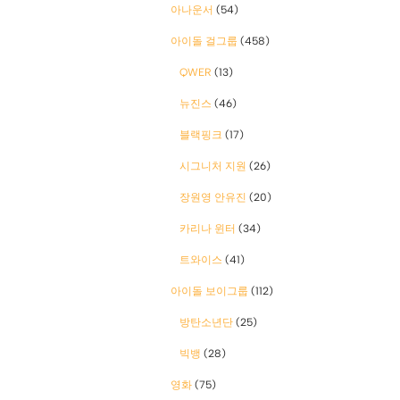
아나운서
(54)
아이돌 걸그룹
(458)
QWER
(13)
뉴진스
(46)
블랙핑크
(17)
시그니처 지원
(26)
장원영 안유진
(20)
카리나 윈터
(34)
트와이스
(41)
아이돌 보이그룹
(112)
방탄소년단
(25)
빅뱅
(28)
영화
(75)