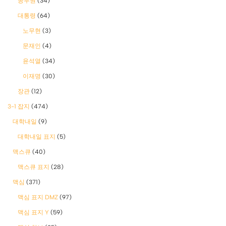
공무원
(34)
대통령
(64)
노무현
(3)
문재인
(4)
윤석열
(34)
이재명
(30)
장관
(12)
3-1 잡지
(474)
대학내일
(9)
대학내일 표지
(5)
맥스큐
(40)
맥스큐 표지
(28)
맥심
(371)
맥심 표지 DMZ
(97)
맥심 표지 Y
(59)