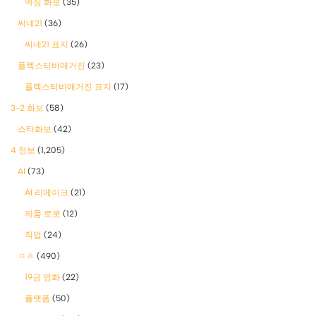
맥심 화보
(35)
씨네21
(36)
씨네21 표지
(26)
플렉스티비매거진
(23)
플렉스티비매거진 표지
(17)
3-2 화보
(58)
스타화보
(42)
4 정보
(1,205)
AI
(73)
AI 리메이크
(21)
제품 로봇
(12)
직업
(24)
ㅇㅎ
(490)
19금 영화
(22)
플랫폼
(50)