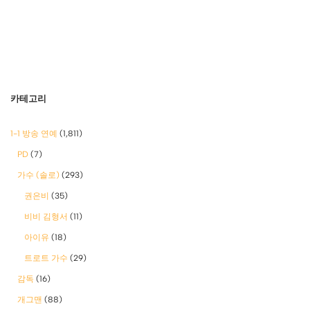
카테고리
1-1 방송 연예
(1,811)
PD
(7)
가수 (솔로)
(293)
권은비
(35)
비비 김형서
(11)
아이유
(18)
트로트 가수
(29)
감독
(16)
개그맨
(88)