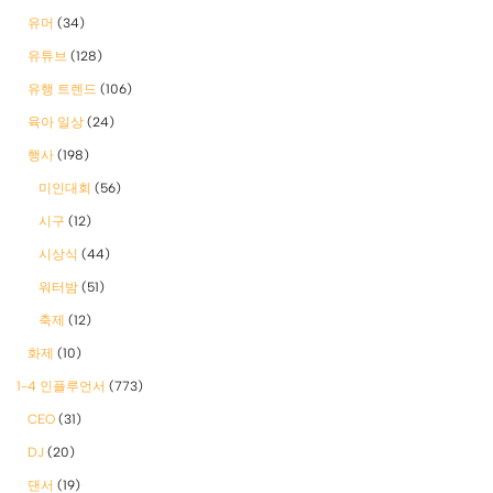
유머
(34)
유튜브
(128)
유행 트렌드
(106)
육아 일상
(24)
행사
(198)
미인대회
(56)
시구
(12)
시상식
(44)
워터밤
(51)
축제
(12)
화제
(10)
1-4 인플루언서
(773)
CEO
(31)
DJ
(20)
댄서
(19)