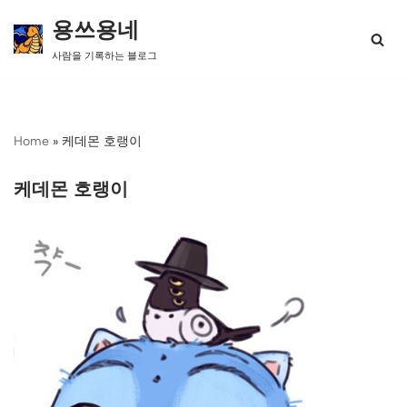
용쓰용네
콘
사람을 기록하는 블로그
텐
츠
로
건
너
Home
»
케데몬 호랭이
뛰
기
케데몬 호랭이