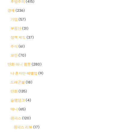
후방주의
(415)
경제
(236)
기업
(57)
부동산
(31)
정책 제도
(37)
주식
(61)
코인
(70)
만화 애니 웹툰
(280)
나 혼자만 레벨업
(9)
드래곤볼
(18)
만화
(135)
슬램덩크
(4)
애니
(65)
원피스
(120)
원피스 리뷰
(17)