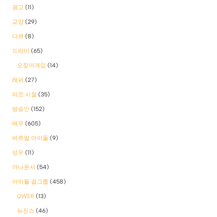
광고
(11)
교양
(29)
다큐
(8)
드라마
(65)
오징어게임
(14)
래퍼
(27)
리즈 시절
(35)
방송인
(152)
배우
(605)
버추얼 아이돌
(9)
성우
(11)
아나운서
(54)
아이돌 걸그룹
(458)
QWER
(13)
뉴진스
(46)