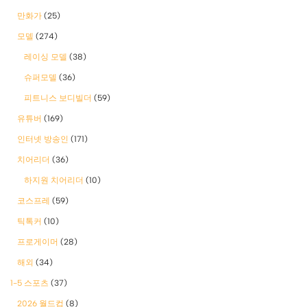
만화가
(25)
모델
(274)
레이싱 모델
(38)
슈퍼모델
(36)
피트니스 보디빌더
(59)
유튜버
(169)
인터넷 방송인
(171)
치어리더
(36)
하지원 치어리더
(10)
코스프레
(59)
틱톡커
(10)
프로게이머
(28)
해외
(34)
1-5 스포츠
(37)
2026 월드컵
(8)