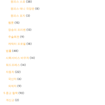
원피스 스포
(38)
원피스 애니 극장판
(8)
원피스 표지
(3)
웹툰
(15)
장송의 프리렌
(13)
주술회전
(9)
캐릭터 프로필
(18)
법률
(48)
사회서비스 바우처
(14)
워드프레스
(14)
자동차
(22)
국산차
(6)
외제차
(9)
5 종교 철학
(92)
개신교
(2)