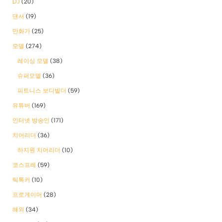
DJ
(20)
댄서
(19)
만화가
(25)
모델
(274)
레이싱 모델
(38)
슈퍼모델
(36)
피트니스 보디빌더
(59)
유튜버
(169)
인터넷 방송인
(171)
치어리더
(36)
하지원 치어리더
(10)
코스프레
(59)
틱톡커
(10)
프로게이머
(28)
해외
(34)