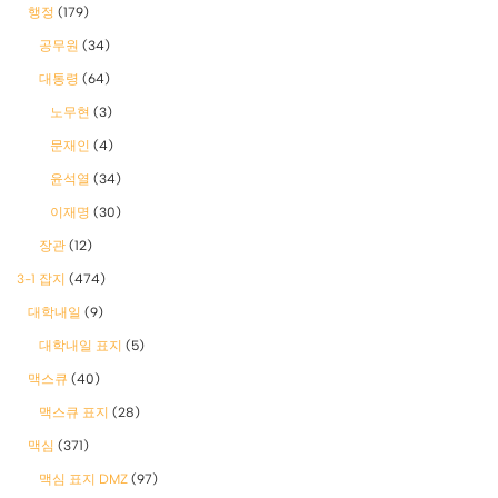
행정
(179)
공무원
(34)
대통령
(64)
노무현
(3)
문재인
(4)
윤석열
(34)
이재명
(30)
장관
(12)
3-1 잡지
(474)
대학내일
(9)
대학내일 표지
(5)
맥스큐
(40)
맥스큐 표지
(28)
맥심
(371)
맥심 표지 DMZ
(97)