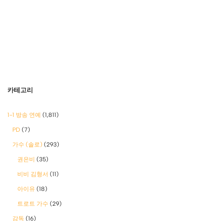
카테고리
1-1 방송 연예
(1,811)
PD
(7)
가수 (솔로)
(293)
권은비
(35)
비비 김형서
(11)
아이유
(18)
트로트 가수
(29)
감독
(16)