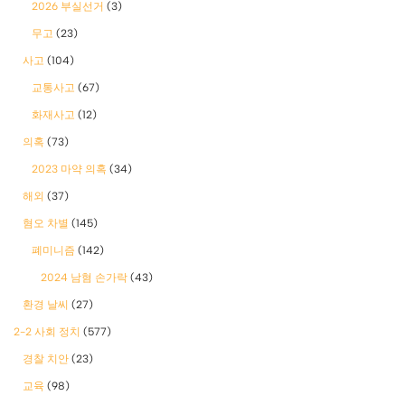
2026 부실선거
(3)
무고
(23)
사고
(104)
교통사고
(67)
화재사고
(12)
의혹
(73)
2023 마약 의혹
(34)
해외
(37)
혐오 차별
(145)
폐미니즘
(142)
2024 남혐 손가락
(43)
환경 날씨
(27)
2-2 사회 정치
(577)
경찰 치안
(23)
교육
(98)