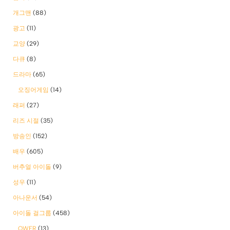
개그맨
(88)
광고
(11)
교양
(29)
다큐
(8)
드라마
(65)
오징어게임
(14)
래퍼
(27)
리즈 시절
(35)
방송인
(152)
배우
(605)
버추얼 아이돌
(9)
성우
(11)
아나운서
(54)
아이돌 걸그룹
(458)
QWER
(13)