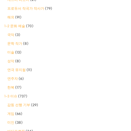
프로듀서 작곡가 작사가
(79)
해외
(91)
1-2 문화 예술
(70)
국악
(3)
문학 작가
(8)
미술
(13)
성악
(8)
연극 뮤지컬
(11)
연주자
(6)
한복
(17)
1-3 이슈
(737)
감동 선행 기부
(29)
게임
(66)
미인
(38)