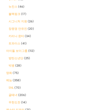
뉴진스
(46)
블랙핑크
(17)
시그니처 지원
(26)
장원영 안유진
(20)
카리나 윈터
(34)
트와이스
(41)
아이돌 보이그룹
(112)
방탄소년단
(25)
빅뱅
(28)
영화
(75)
예능
(358)
SNL
(70)
골때녀
(206)
무한도전
(14)
캐스터 리포터
(21)