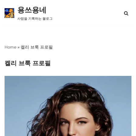
용쓰용네
콘
사람을 기록하는 블로그
텐
츠
로
건
너
Home
»
켈리 브룩 프로필
뛰
기
켈리 브룩 프로필