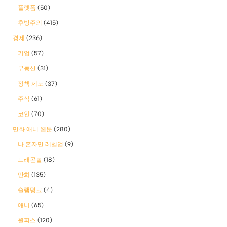
플랫폼
(50)
후방주의
(415)
경제
(236)
기업
(57)
부동산
(31)
정책 제도
(37)
주식
(61)
코인
(70)
만화 애니 웹툰
(280)
나 혼자만 레벨업
(9)
드래곤볼
(18)
만화
(135)
슬램덩크
(4)
애니
(65)
원피스
(120)