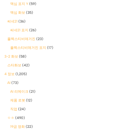
맥심 표지 Y
(59)
맥심 화보
(35)
씨네21
(36)
씨네21 표지
(26)
플렉스티비매거진
(23)
플렉스티비매거진 표지
(17)
3-2 화보
(58)
스타화보
(42)
4 정보
(1,205)
AI
(73)
AI 리메이크
(21)
제품 로봇
(12)
직업
(24)
ㅇㅎ
(490)
19금 영화
(22)