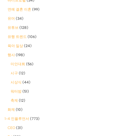
바디프로필
(34)
연예 결혼 이혼
(99)
유머
(34)
유튜브
(128)
유행 트렌드
(106)
육아 일상
(24)
행사
(198)
미인대회
(56)
시구
(12)
시상식
(44)
워터밤
(51)
축제
(12)
화제
(10)
1-4 인플루언서
(773)
CEO
(31)