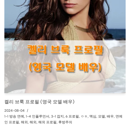
켈리 브룩 프로필 (영국 모델 배우)
2024-08-04
1-1 방송 연예
,
1-4 인플루언서
,
3-1 잡지
,
6 프로필
,
ㅇㅎ
,
맥심
,
모델
,
배우
,
연예
인 프로필
,
해외
,
해외
,
해외 프로필
,
후방주의