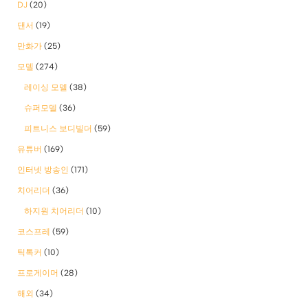
DJ
(20)
댄서
(19)
만화가
(25)
모델
(274)
레이싱 모델
(38)
슈퍼모델
(36)
피트니스 보디빌더
(59)
유튜버
(169)
인터넷 방송인
(171)
치어리더
(36)
하지원 치어리더
(10)
코스프레
(59)
틱톡커
(10)
프로게이머
(28)
해외
(34)