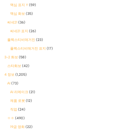
맥심 표지 Y
(59)
맥심 화보
(35)
씨네21
(36)
씨네21 표지
(26)
플렉스티비매거진
(23)
플렉스티비매거진 표지
(17)
3-2 화보
(58)
스타화보
(42)
4 정보
(1,205)
AI
(73)
AI 리메이크
(21)
제품 로봇
(12)
직업
(24)
ㅇㅎ
(490)
19금 영화
(22)