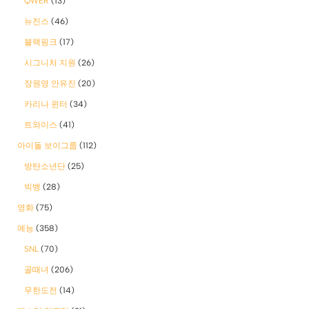
QWER
(13)
뉴진스
(46)
블랙핑크
(17)
시그니처 지원
(26)
장원영 안유진
(20)
카리나 윈터
(34)
트와이스
(41)
아이돌 보이그룹
(112)
방탄소년단
(25)
빅뱅
(28)
영화
(75)
예능
(358)
SNL
(70)
골때녀
(206)
무한도전
(14)