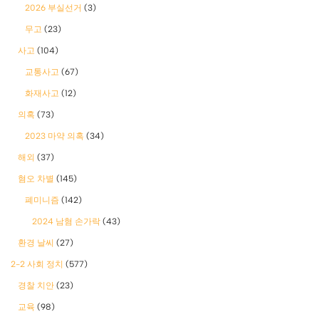
2026 부실선거
(3)
무고
(23)
사고
(104)
교통사고
(67)
화재사고
(12)
의혹
(73)
2023 마약 의혹
(34)
해외
(37)
혐오 차별
(145)
폐미니즘
(142)
2024 남혐 손가락
(43)
환경 날씨
(27)
2-2 사회 정치
(577)
경찰 치안
(23)
교육
(98)