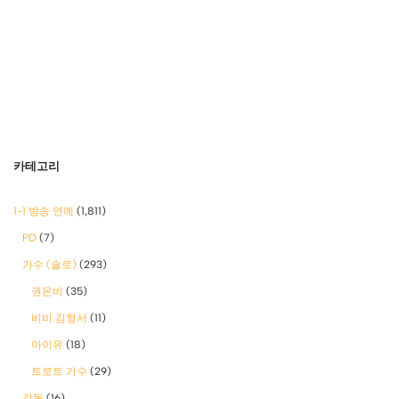
카테고리
1-1 방송 연예
(1,811)
PD
(7)
가수 (솔로)
(293)
권은비
(35)
비비 김형서
(11)
아이유
(18)
트로트 가수
(29)
감독
(16)