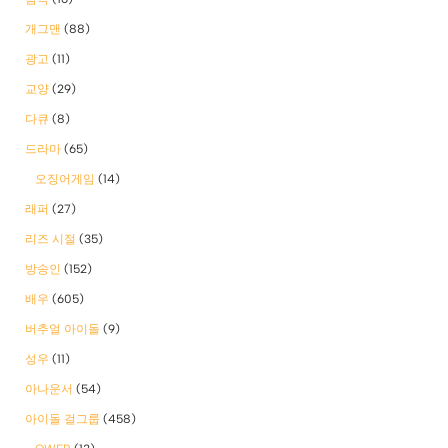
개그맨
(88)
광고
(11)
교양
(29)
다큐
(8)
드라마
(65)
오징어게임
(14)
래퍼
(27)
리즈 시절
(35)
방송인
(152)
배우
(605)
버추얼 아이돌
(9)
성우
(11)
아나운서
(54)
아이돌 걸그룹
(458)