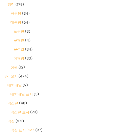
행정
(179)
공무원
(34)
대통령
(64)
노무현
(3)
문재인
(4)
윤석열
(34)
이재명
(30)
장관
(12)
3-1 잡지
(474)
대학내일
(9)
대학내일 표지
(5)
맥스큐
(40)
맥스큐 표지
(28)
맥심
(371)
맥심 표지 DMZ
(97)