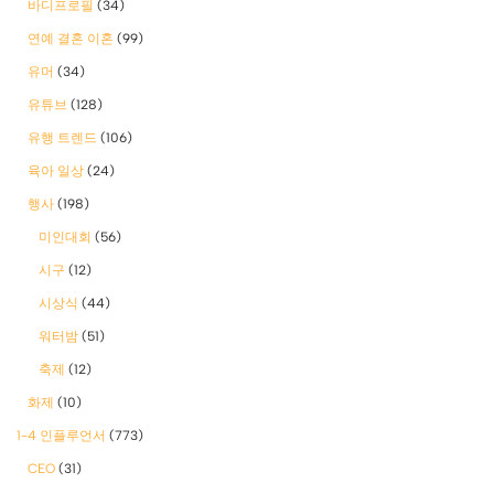
바디프로필
(34)
연예 결혼 이혼
(99)
유머
(34)
유튜브
(128)
유행 트렌드
(106)
육아 일상
(24)
행사
(198)
미인대회
(56)
시구
(12)
시상식
(44)
워터밤
(51)
축제
(12)
화제
(10)
1-4 인플루언서
(773)
CEO
(31)