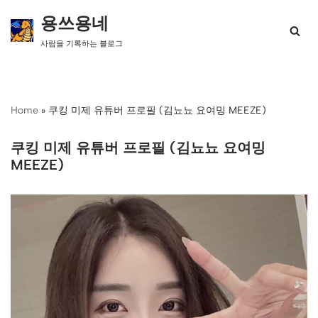
용쓰용네
콘
사람을 기록하는 블로그
텐
츠
로
건
너
Home
»
쿠킹 미제 유튜버 프로필 (김뇨뇨 요여밍 MEEZE)
뛰
기
쿠킹 미제 유튜버 프로필 (김뇨뇨 요여밍
MEEZE)