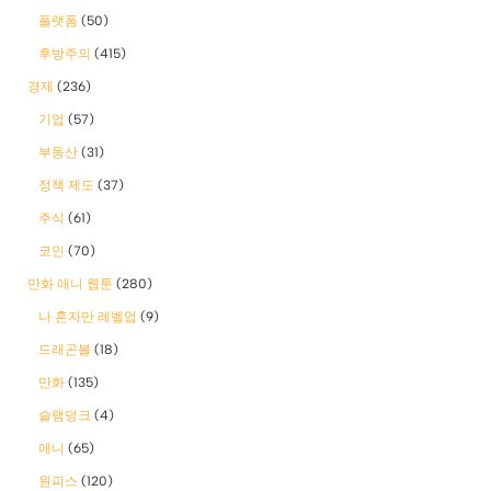
플랫폼
(50)
후방주의
(415)
경제
(236)
기업
(57)
부동산
(31)
정책 제도
(37)
주식
(61)
코인
(70)
만화 애니 웹툰
(280)
나 혼자만 레벨업
(9)
드래곤볼
(18)
만화
(135)
슬램덩크
(4)
애니
(65)
원피스
(120)