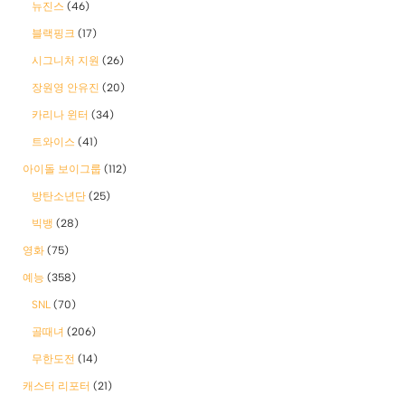
뉴진스
(46)
블랙핑크
(17)
시그니처 지원
(26)
장원영 안유진
(20)
카리나 윈터
(34)
트와이스
(41)
아이돌 보이그룹
(112)
방탄소년단
(25)
빅뱅
(28)
영화
(75)
예능
(358)
SNL
(70)
골때녀
(206)
무한도전
(14)
캐스터 리포터
(21)