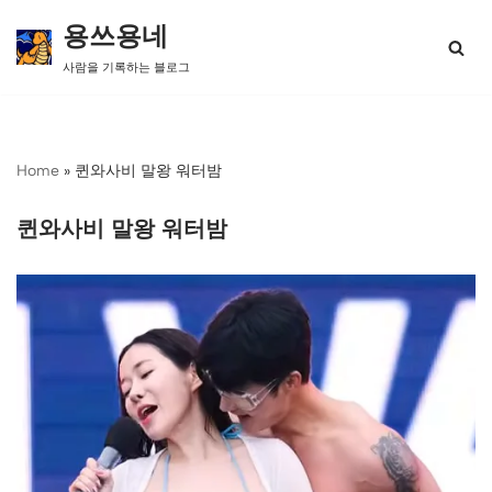
용쓰용네
콘
사람을 기록하는 블로그
텐
츠
로
건
너
Home
»
퀸와사비 말왕 워터밤
뛰
기
퀸와사비 말왕 워터밤