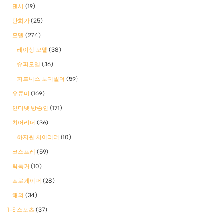
댄서
(19)
만화가
(25)
모델
(274)
레이싱 모델
(38)
슈퍼모델
(36)
피트니스 보디빌더
(59)
유튜버
(169)
인터넷 방송인
(171)
치어리더
(36)
하지원 치어리더
(10)
코스프레
(59)
틱톡커
(10)
프로게이머
(28)
해외
(34)
1-5 스포츠
(37)