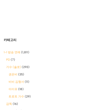
카테고리
1-1 방송 연예
(1,811)
PD
(7)
가수 (솔로)
(293)
권은비
(35)
비비 김형서
(11)
아이유
(18)
트로트 가수
(29)
감독
(16)