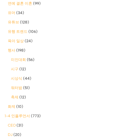
연예 결혼 이혼
(99)
유머
(34)
유튜브
(128)
유행 트렌드
(106)
육아 일상
(24)
행사
(198)
미인대회
(56)
시구
(12)
시상식
(44)
워터밤
(51)
축제
(12)
화제
(10)
1-4 인플루언서
(773)
CEO
(31)
DJ
(20)