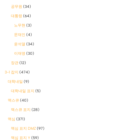
공무원
(34)
대통령
(64)
노무현
(3)
문재인
(4)
윤석열
(34)
이재명
(30)
장관
(12)
3-1 잡지
(474)
대학내일
(9)
대학내일 표지
(5)
맥스큐
(40)
맥스큐 표지
(28)
맥심
(371)
맥심 표지 DMZ
(97)
맥심 표지 Y
(59)