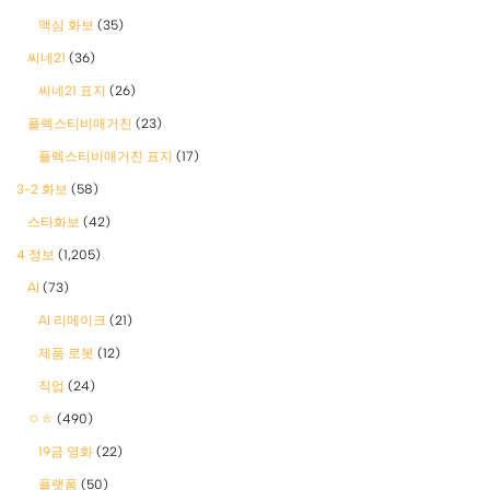
맥심 화보
(35)
씨네21
(36)
씨네21 표지
(26)
플렉스티비매거진
(23)
플렉스티비매거진 표지
(17)
3-2 화보
(58)
스타화보
(42)
4 정보
(1,205)
AI
(73)
AI 리메이크
(21)
제품 로봇
(12)
직업
(24)
ㅇㅎ
(490)
19금 영화
(22)
플랫폼
(50)