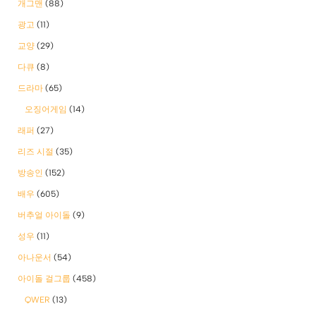
개그맨
(88)
광고
(11)
교양
(29)
다큐
(8)
드라마
(65)
오징어게임
(14)
래퍼
(27)
리즈 시절
(35)
방송인
(152)
배우
(605)
버추얼 아이돌
(9)
성우
(11)
아나운서
(54)
아이돌 걸그룹
(458)
QWER
(13)