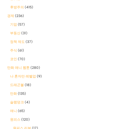
후방주의
(415)
경제
(236)
기업
(57)
부동산
(31)
정책 제도
(37)
주식
(61)
코인
(70)
만화 애니 웹툰
(280)
나 혼자만 레벨업
(9)
드래곤볼
(18)
만화
(135)
슬램덩크
(4)
애니
(65)
원피스
(120)
원피스 리뷰
(17)