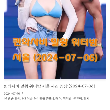
퀸와사비 말왕 워터밤 서울 사진 영상 (2024-07-06)
2024-07-10
1-1 방송 연예
,
1-3 이슈
,
1-4 인플루언서
,
래퍼
,
워터밤
,
유튜버
,
행사