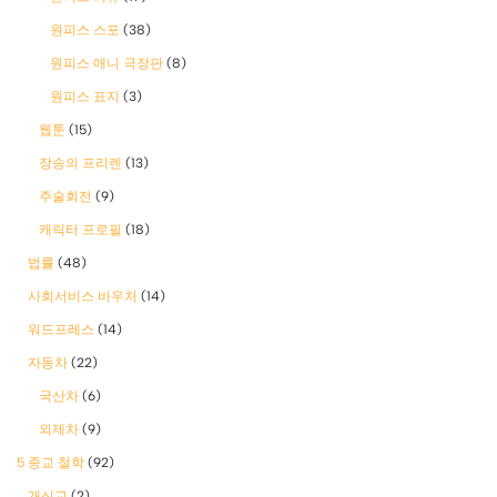
원피스 스포
(38)
원피스 애니 극장판
(8)
원피스 표지
(3)
웹툰
(15)
장송의 프리렌
(13)
주술회전
(9)
캐릭터 프로필
(18)
법률
(48)
사회서비스 바우처
(14)
워드프레스
(14)
자동차
(22)
국산차
(6)
외제차
(9)
5 종교 철학
(92)
개신교
(2)