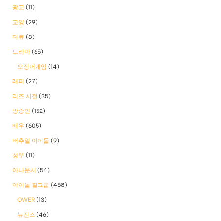
광고
(11)
교양
(29)
다큐
(8)
드라마
(65)
오징어게임
(14)
래퍼
(27)
리즈 시절
(35)
방송인
(152)
배우
(605)
버추얼 아이돌
(9)
성우
(11)
아나운서
(54)
아이돌 걸그룹
(458)
QWER
(13)
뉴진스
(46)