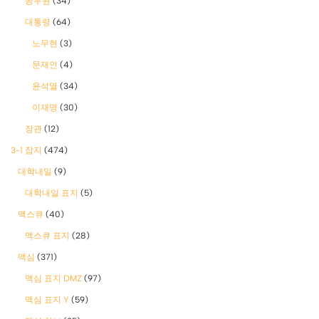
공무원
(34)
대통령
(64)
노무현
(3)
문재인
(4)
윤석열
(34)
이재명
(30)
장관
(12)
3-1 잡지
(474)
대학내일
(9)
대학내일 표지
(5)
맥스큐
(40)
맥스큐 표지
(28)
맥심
(371)
맥심 표지 DMZ
(97)
맥심 표지 Y
(59)