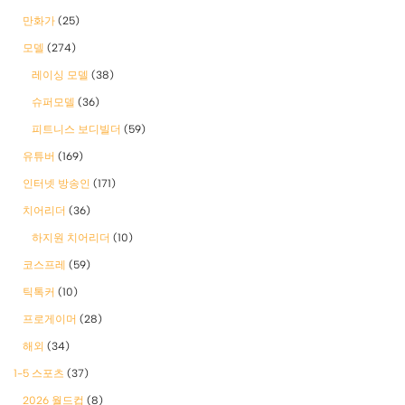
만화가
(25)
모델
(274)
레이싱 모델
(38)
슈퍼모델
(36)
피트니스 보디빌더
(59)
유튜버
(169)
인터넷 방송인
(171)
치어리더
(36)
하지원 치어리더
(10)
코스프레
(59)
틱톡커
(10)
프로게이머
(28)
해외
(34)
1-5 스포츠
(37)
2026 월드컵
(8)