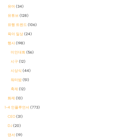
유머
(34)
유튜브
(128)
유행 트렌드
(106)
육아 일상
(24)
행사
(198)
미인대회
(56)
시구
(12)
시상식
(44)
워터밤
(51)
축제
(12)
화제
(10)
1-4 인플루언서
(773)
CEO
(31)
DJ
(20)
댄서
(19)