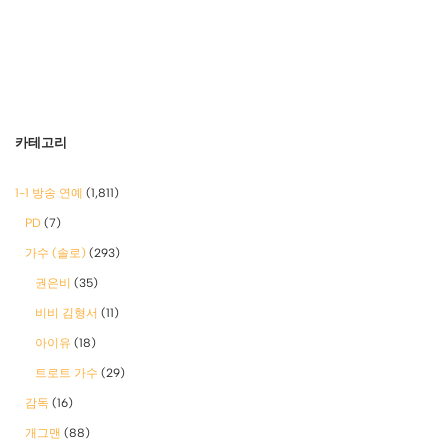
카테고리
1-1 방송 연예
(1,811)
PD
(7)
가수 (솔로)
(293)
권은비
(35)
비비 김형서
(11)
아이유
(18)
트로트 가수
(29)
감독
(16)
개그맨
(88)