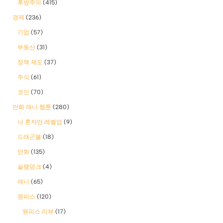
후방주의
(415)
경제
(236)
기업
(57)
부동산
(31)
정책 제도
(37)
주식
(61)
코인
(70)
만화 애니 웹툰
(280)
나 혼자만 레벨업
(9)
드래곤볼
(18)
만화
(135)
슬램덩크
(4)
애니
(65)
원피스
(120)
원피스 리뷰
(17)