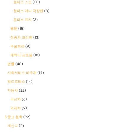
원피스 스포
(38)
원피스 애니 극장판
(8)
원피스 표지
(3)
웹툰
(15)
장송의 프리렌
(13)
주술회전
(9)
캐릭터 프로필
(18)
법률
(48)
사회서비스 바우처
(14)
워드프레스
(14)
자동차
(22)
국산차
(6)
외제차
(9)
5 종교 철학
(92)
개신교
(2)