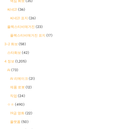
맥심 화보
(35)
씨네21
(36)
씨네21 표지
(26)
플렉스티비매거진
(23)
플렉스티비매거진 표지
(17)
3-2 화보
(58)
스타화보
(42)
4 정보
(1,205)
AI
(73)
AI 리메이크
(21)
제품 로봇
(12)
직업
(24)
ㅇㅎ
(490)
19금 영화
(22)
플랫폼
(50)