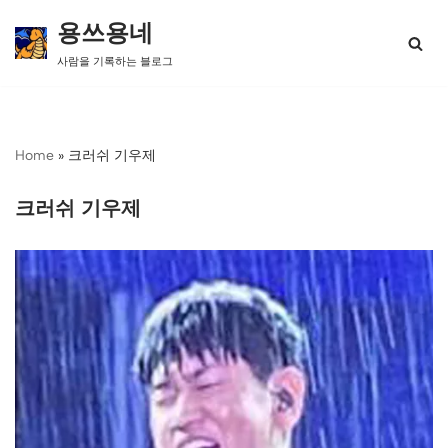
용쓰용네
콘
사람을 기록하는 블로그
텐
츠
로
건
너
Home
»
크러쉬 기우제
뛰
기
크러쉬 기우제