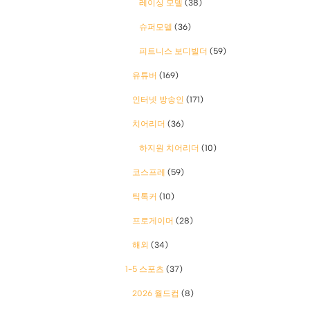
레이싱 모델
(38)
슈퍼모델
(36)
피트니스 보디빌더
(59)
유튜버
(169)
인터넷 방송인
(171)
치어리더
(36)
하지원 치어리더
(10)
코스프레
(59)
틱톡커
(10)
프로게이머
(28)
해외
(34)
1-5 스포츠
(37)
2026 월드컵
(8)