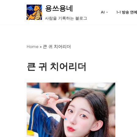
용쓰용네
AI
1-1 방송 연
콘
사람을 기록하는 블로그
텐
츠
로
Home
»
큰 귀 치어리더
건
너
뛰
큰 귀 치어리더
기