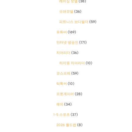
레이싱 모델
(38)
슈퍼모델
(36)
피트니스 보디빌더
(59)
유튜버
(169)
인터넷 방송인
(171)
치어리더
(36)
하지원 치어리더
(10)
코스프레
(59)
틱톡커
(10)
프로게이머
(28)
해외
(34)
1-5 스포츠
(37)
2026 월드컵
(8)