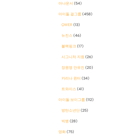
아나운서
(54)
아이돌 걸그룹
(458)
QWER
(13)
뉴진스
(46)
블랙핑크
(17)
시그니처 지원
(26)
장원영 안유진
(20)
카리나 윈터
(34)
트와이스
(41)
아이돌 보이그룹
(112)
방탄소년단
(25)
빅뱅
(28)
영화
(75)