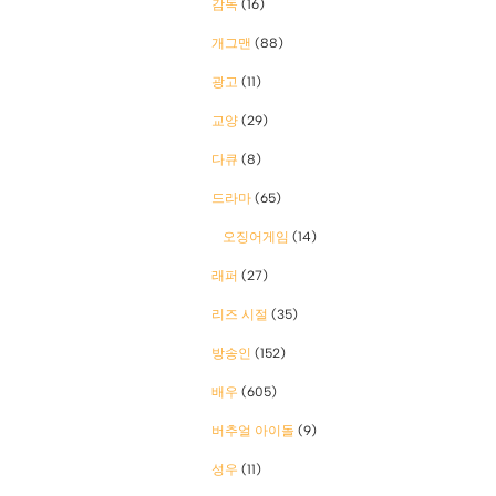
감독
(16)
개그맨
(88)
광고
(11)
교양
(29)
다큐
(8)
드라마
(65)
오징어게임
(14)
래퍼
(27)
리즈 시절
(35)
방송인
(152)
배우
(605)
버추얼 아이돌
(9)
성우
(11)