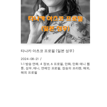
타나카 아츠코 프로필 (일본 성우)
2024-08-21
1-1 방송 연예
,
4 정보
,
6 프로필
,
만화
,
만화 애니 웹
툰
,
성우
,
애니
,
연예인 프로필
,
장송의 프리렌
,
해외
,
해외 프로필