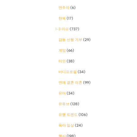
연주자
(6)
한복
(17)
1-3 이슈
(737)
감동 선행 기부
(29)
게임
(66)
미인
(38)
바디프로필
(34)
연예 결혼 이혼
(99)
유머
(34)
유튜브
(128)
유행 트렌드
(106)
육아 일상
(24)
행사
(198)