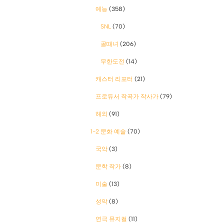
예능
(358)
SNL
(70)
골때녀
(206)
무한도전
(14)
캐스터 리포터
(21)
프로듀서 작곡가 작사가
(79)
해외
(91)
1-2 문화 예술
(70)
국악
(3)
문학 작가
(8)
미술
(13)
성악
(8)
연극 뮤지컬
(11)