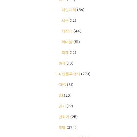
미인대회
(56)
시구
(12)
시상식
(44)
워터밤
(51)
축제
(12)
화제
(10)
1-4 인플루언서
(773)
CEO
(31)
DJ
(20)
댄서
(19)
만화가
(25)
모델
(274)