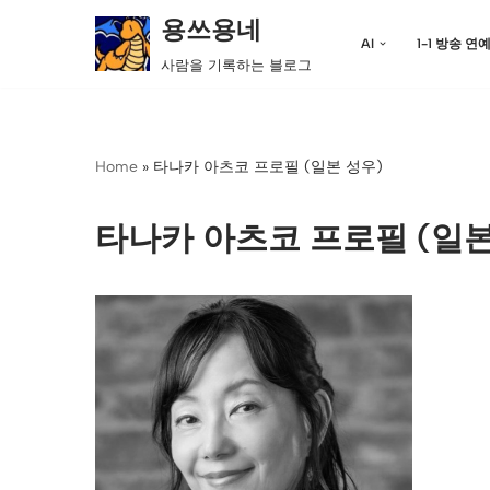
용쓰용네
AI
1-1 방송 연
콘
사람을 기록하는 블로그
텐
츠
로
Home
»
타나카 아츠코 프로필 (일본 성우)
건
너
뛰
타나카 아츠코 프로필 (일본
기