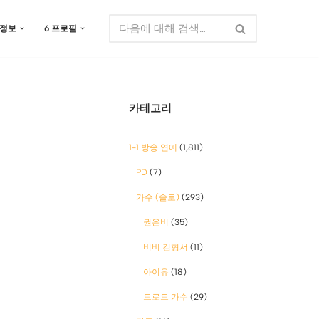
 정보
6 프로필
카테고리
1-1 방송 연예
(1,811)
PD
(7)
가수 (솔로)
(293)
권은비
(35)
비비 김형서
(11)
아이유
(18)
트로트 가수
(29)