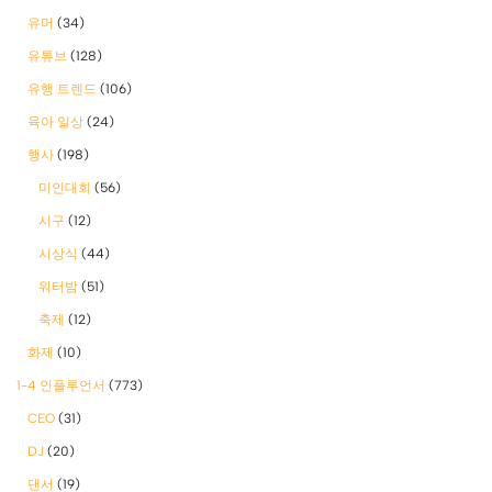
유머
(34)
유튜브
(128)
유행 트렌드
(106)
육아 일상
(24)
행사
(198)
미인대회
(56)
시구
(12)
시상식
(44)
워터밤
(51)
축제
(12)
화제
(10)
1-4 인플루언서
(773)
CEO
(31)
DJ
(20)
댄서
(19)