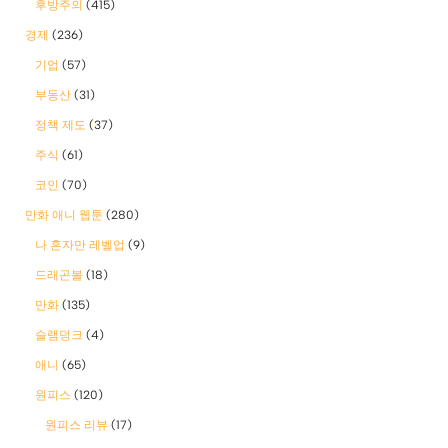
후방주의
(415)
경제
(236)
기업
(57)
부동산
(31)
정책 제도
(37)
주식
(61)
코인
(70)
만화 애니 웹툰
(280)
나 혼자만 레벨업
(9)
드래곤볼
(18)
만화
(135)
슬램덩크
(4)
애니
(65)
원피스
(120)
원피스 리뷰
(17)