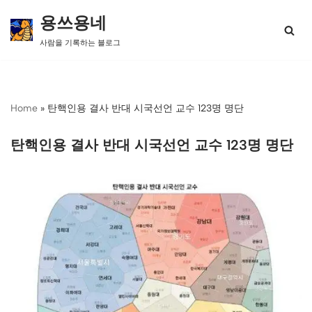
용쓰용네
콘
사람을 기록하는 블로그
텐
츠
로
건
너
Home
»
탄핵인용 결사 반대 시국선언 교수 123명 명단
뛰
기
탄핵인용 결사 반대 시국선언 교수 123명 명단