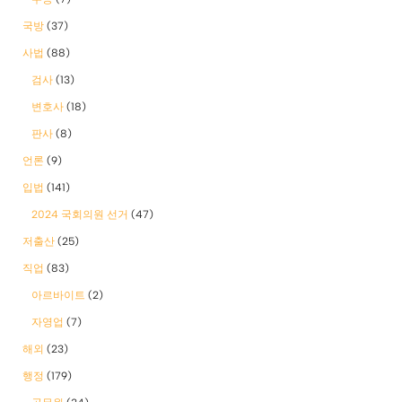
국방
(37)
사법
(88)
검사
(13)
변호사
(18)
판사
(8)
언론
(9)
입법
(141)
2024 국회의원 선거
(47)
저출산
(25)
직업
(83)
아르바이트
(2)
자영업
(7)
해외
(23)
행정
(179)