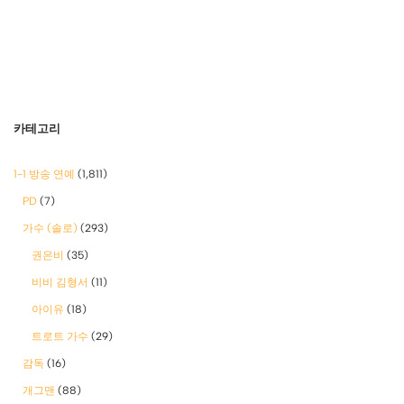
카테고리
1-1 방송 연예
(1,811)
PD
(7)
가수 (솔로)
(293)
권은비
(35)
비비 김형서
(11)
아이유
(18)
트로트 가수
(29)
감독
(16)
개그맨
(88)