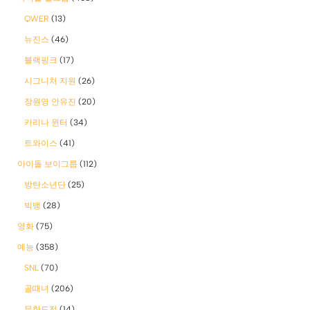
QWER
(13)
뉴진스
(46)
블랙핑크
(17)
시그니처 지원
(26)
장원영 안유진
(20)
카리나 윈터
(34)
트와이스
(41)
아이돌 보이그룹
(112)
방탄소년단
(25)
빅뱅
(28)
영화
(75)
예능
(358)
SNL
(70)
골때녀
(206)
무한도전
(14)