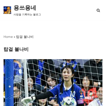
용쓰용네
콘
사람을 기록하는 블로그
텐
츠
로
건
너
Home
»
탑걸 불나비
뛰
기
탑걸 불나비