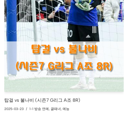
탑걸 vs 불나비 (시즌7 G리그 A조 8R)
2025-03-23
1-1 방송 연예
,
골때녀
,
예능