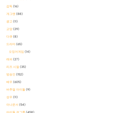
감독
(16)
개그맨
(88)
광고
(11)
교양
(29)
다큐
(8)
드라마
(65)
오징어게임
(14)
래퍼
(27)
리즈 시절
(35)
방송인
(152)
배우
(605)
버추얼 아이돌
(9)
성우
(11)
아나운서
(54)
아이돌 걸그룹
(458)