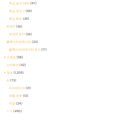
맥심 표지 DMZ
(97)
맥심 표지 Y
(59)
맥심 화보
(35)
씨네21
(36)
씨네21 표지
(26)
플렉스티비매거진
(23)
플렉스티비매거진 표지
(17)
3-2 화보
(58)
스타화보
(42)
4 정보
(1,205)
AI
(73)
AI 리메이크
(21)
제품 로봇
(12)
직업
(24)
ㅇㅎ
(490)