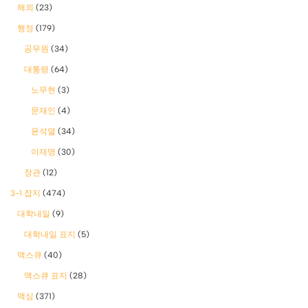
해외
(23)
행정
(179)
공무원
(34)
대통령
(64)
노무현
(3)
문재인
(4)
윤석열
(34)
이재명
(30)
장관
(12)
3-1 잡지
(474)
대학내일
(9)
대학내일 표지
(5)
맥스큐
(40)
맥스큐 표지
(28)
맥심
(371)