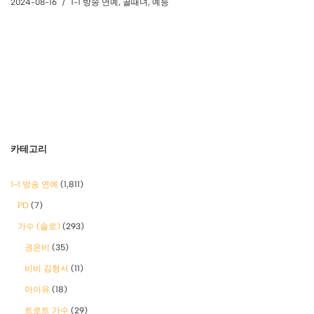
2024-08-16
1-1 방송 연예
,
골때녀
,
예능
카테고리
1-1 방송 연예
(1,811)
PD
(7)
가수 (솔로)
(293)
권은비
(35)
비비 김형서
(11)
아이유
(18)
트로트 가수
(29)