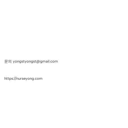
문의 yongstyongst@gmail.com
https://nurseyong.com
Neve
| Powered by
WordPress