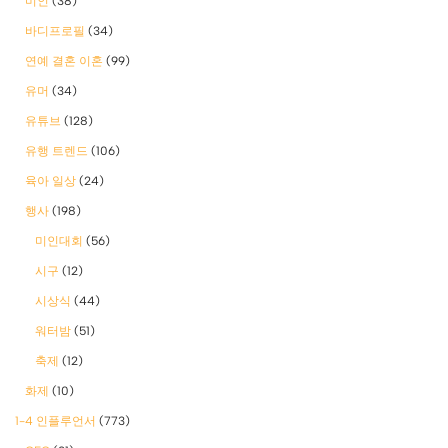
미인
(38)
바디프로필
(34)
연예 결혼 이혼
(99)
유머
(34)
유튜브
(128)
유행 트렌드
(106)
육아 일상
(24)
행사
(198)
미인대회
(56)
시구
(12)
시상식
(44)
워터밤
(51)
축제
(12)
화제
(10)
1-4 인플루언서
(773)