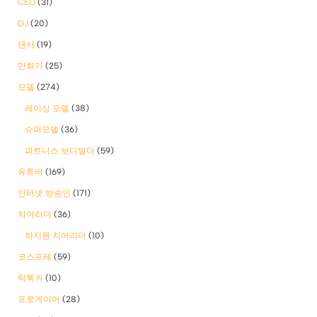
CEO
(31)
DJ
(20)
댄서
(19)
만화가
(25)
모델
(274)
레이싱 모델
(38)
슈퍼모델
(36)
피트니스 보디빌더
(59)
유튜버
(169)
인터넷 방송인
(171)
치어리더
(36)
하지원 치어리더
(10)
코스프레
(59)
틱톡커
(10)
프로게이머
(28)