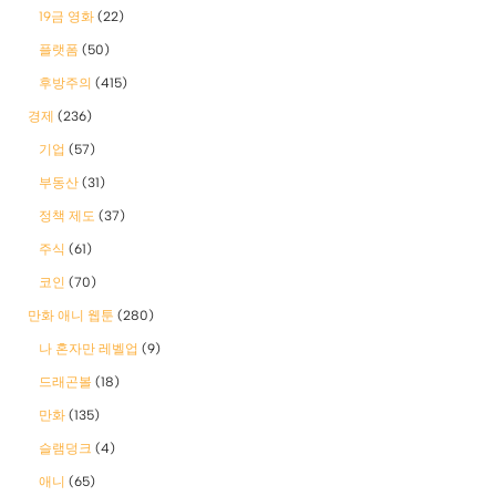
19금 영화
(22)
플랫폼
(50)
후방주의
(415)
경제
(236)
기업
(57)
부동산
(31)
정책 제도
(37)
주식
(61)
코인
(70)
만화 애니 웹툰
(280)
나 혼자만 레벨업
(9)
드래곤볼
(18)
만화
(135)
슬램덩크
(4)
애니
(65)