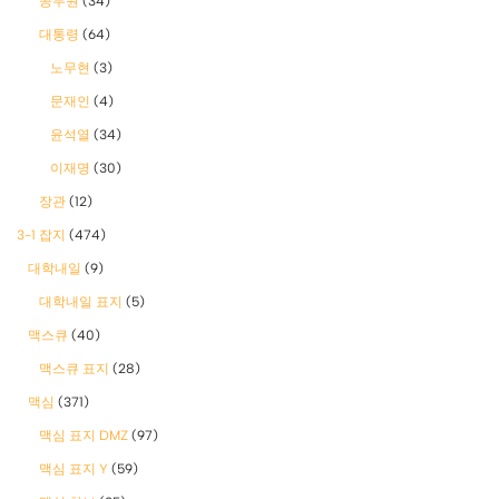
공무원
(34)
대통령
(64)
노무현
(3)
문재인
(4)
윤석열
(34)
이재명
(30)
장관
(12)
3-1 잡지
(474)
대학내일
(9)
대학내일 표지
(5)
맥스큐
(40)
맥스큐 표지
(28)
맥심
(371)
맥심 표지 DMZ
(97)
맥심 표지 Y
(59)