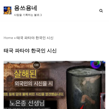
용쓰용네
콘
사람을 기록하는 블로그
텐
츠
로
건
너
Home
»
태국 파타야 한국인 시신
뛰
기
태국 파타야 한국인 시신