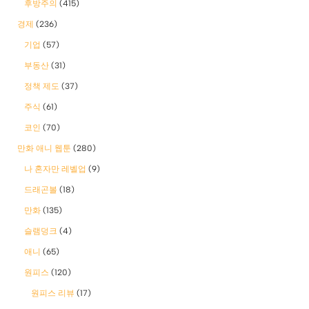
후방주의
(415)
경제
(236)
기업
(57)
부동산
(31)
정책 제도
(37)
주식
(61)
코인
(70)
만화 애니 웹툰
(280)
나 혼자만 레벨업
(9)
드래곤볼
(18)
만화
(135)
슬램덩크
(4)
애니
(65)
원피스
(120)
원피스 리뷰
(17)