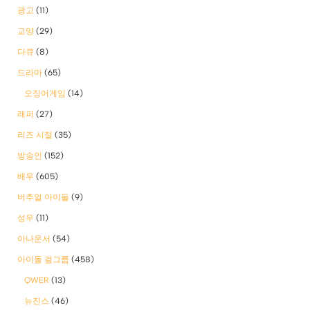
광고
(11)
교양
(29)
다큐
(8)
드라마
(65)
오징어게임
(14)
래퍼
(27)
리즈 시절
(35)
방송인
(152)
배우
(605)
버추얼 아이돌
(9)
성우
(11)
아나운서
(54)
아이돌 걸그룹
(458)
QWER
(13)
뉴진스
(46)