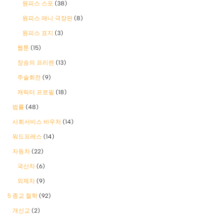
원피스 스포
(38)
원피스 애니 극장판
(8)
원피스 표지
(3)
웹툰
(15)
장송의 프리렌
(13)
주술회전
(9)
캐릭터 프로필
(18)
법률
(48)
사회서비스 바우처
(14)
워드프레스
(14)
자동차
(22)
국산차
(6)
외제차
(9)
5 종교 철학
(92)
개신교
(2)