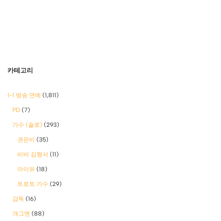
카테고리
1-1 방송 연예
(1,811)
PD
(7)
가수 (솔로)
(293)
권은비
(35)
비비 김형서
(11)
아이유
(18)
트로트 가수
(29)
감독
(16)
개그맨
(88)