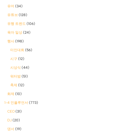
유머
(34)
유튜브
(128)
유행 트렌드
(106)
육아 일상
(24)
행사
(198)
미인대회
(56)
시구
(12)
시상식
(44)
워터밤
(51)
축제
(12)
화제
(10)
1-4 인플루언서
(773)
CEO
(31)
DJ
(20)
댄서
(19)