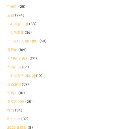
만화가
(25)
모델
(274)
레이싱 모델
(38)
슈퍼모델
(36)
피트니스 보디빌더
(59)
유튜버
(169)
인터넷 방송인
(171)
치어리더
(36)
하지원 치어리더
(10)
코스프레
(59)
틱톡커
(10)
프로게이머
(28)
해외
(34)
1-5 스포츠
(37)
2026 월드컵
(8)