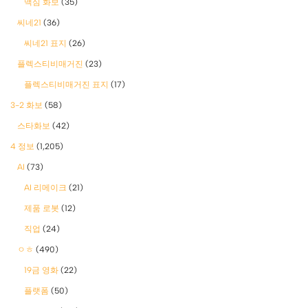
맥심 화보
(35)
씨네21
(36)
씨네21 표지
(26)
플렉스티비매거진
(23)
플렉스티비매거진 표지
(17)
3-2 화보
(58)
스타화보
(42)
4 정보
(1,205)
AI
(73)
AI 리메이크
(21)
제품 로봇
(12)
직업
(24)
ㅇㅎ
(490)
19금 영화
(22)
플랫폼
(50)