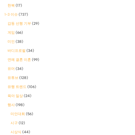
한복
(17)
1-3 이슈
(737)
감동 선행 기부
(29)
게임
(66)
미인
(38)
바디프로필
(34)
연예 결혼 이혼
(99)
유머
(34)
유튜브
(128)
유행 트렌드
(106)
육아 일상
(24)
행사
(198)
미인대회
(56)
시구
(12)
시상식
(44)