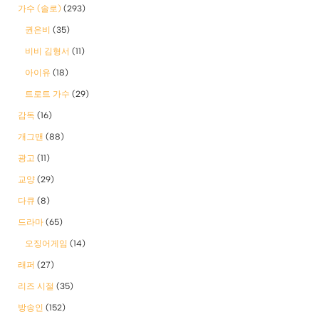
가수 (솔로)
(293)
권은비
(35)
비비 김형서
(11)
아이유
(18)
트로트 가수
(29)
감독
(16)
개그맨
(88)
광고
(11)
교양
(29)
다큐
(8)
드라마
(65)
오징어게임
(14)
래퍼
(27)
리즈 시절
(35)
방송인
(152)