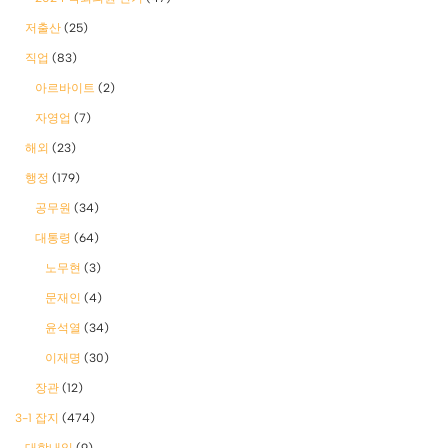
저출산
(25)
직업
(83)
아르바이트
(2)
자영업
(7)
해외
(23)
행정
(179)
공무원
(34)
대통령
(64)
노무현
(3)
문재인
(4)
윤석열
(34)
이재명
(30)
장관
(12)
3-1 잡지
(474)
대학내일
(9)