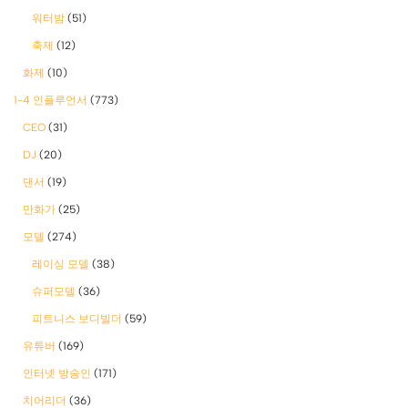
워터밤
(51)
축제
(12)
화제
(10)
1-4 인플루언서
(773)
CEO
(31)
DJ
(20)
댄서
(19)
만화가
(25)
모델
(274)
레이싱 모델
(38)
슈퍼모델
(36)
피트니스 보디빌더
(59)
유튜버
(169)
인터넷 방송인
(171)
치어리더
(36)