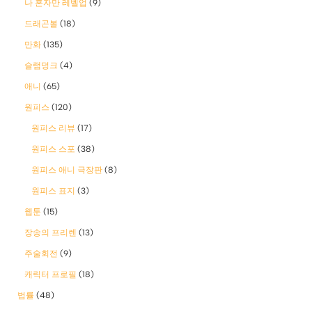
나 혼자만 레벨업
(9)
드래곤볼
(18)
만화
(135)
슬램덩크
(4)
애니
(65)
원피스
(120)
원피스 리뷰
(17)
원피스 스포
(38)
원피스 애니 극장판
(8)
원피스 표지
(3)
웹툰
(15)
장송의 프리렌
(13)
주술회전
(9)
캐릭터 프로필
(18)
법률
(48)