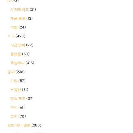
AI
(73)
AI 리메이크
(21)
제품 로봇
(12)
직업
(24)
ㅇㅎ
(490)
19금 영화
(22)
플랫폼
(50)
후방주의
(415)
경제
(236)
기업
(57)
부동산
(31)
정책 제도
(37)
주식
(61)
코인
(70)
만화 애니 웹툰
(280)