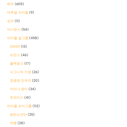
배우
(605)
버추얼 아이돌
(9)
성우
(11)
아나운서
(54)
아이돌 걸그룹
(458)
QWER
(13)
뉴진스
(46)
블랙핑크
(17)
시그니처 지원
(26)
장원영 안유진
(20)
카리나 윈터
(34)
트와이스
(41)
아이돌 보이그룹
(112)
방탄소년단
(25)
빅뱅
(28)