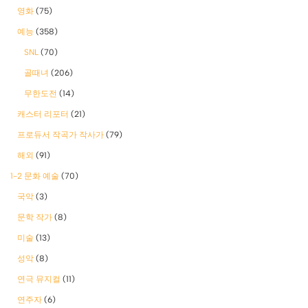
영화
(75)
예능
(358)
SNL
(70)
골때녀
(206)
무한도전
(14)
캐스터 리포터
(21)
프로듀서 작곡가 작사가
(79)
해외
(91)
1-2 문화 예술
(70)
국악
(3)
문학 작가
(8)
미술
(13)
성악
(8)
연극 뮤지컬
(11)
연주자
(6)