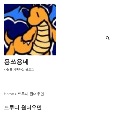
콘
텐
츠
로
건
너
뛰
기
용쓰용네
사람을 기록하는 블로그
Home
»
트루디 원더우먼
트루디 원더우먼