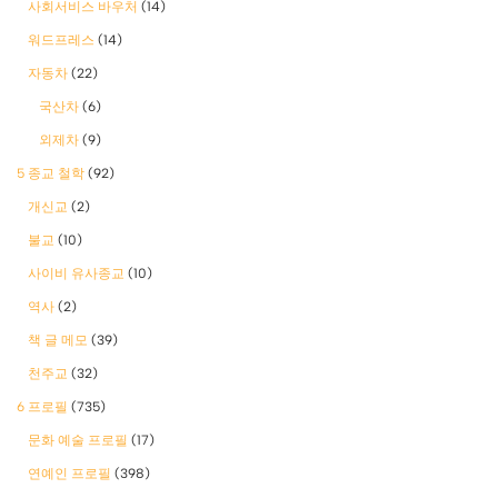
사회서비스 바우처
(14)
워드프레스
(14)
자동차
(22)
국산차
(6)
외제차
(9)
5 종교 철학
(92)
개신교
(2)
불교
(10)
사이비 유사종교
(10)
역사
(2)
책 글 메모
(39)
천주교
(32)
6 프로필
(735)
문화 예술 프로필
(17)
연예인 프로필
(398)