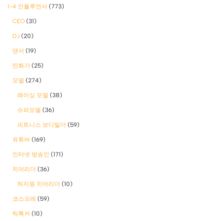
1-4 인플루언서
(773)
CEO
(31)
DJ
(20)
댄서
(19)
만화가
(25)
모델
(274)
레이싱 모델
(38)
슈퍼모델
(36)
피트니스 보디빌더
(59)
유튜버
(169)
인터넷 방송인
(171)
치어리더
(36)
하지원 치어리더
(10)
코스프레
(59)
틱톡커
(10)