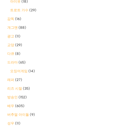
아이유
(18)
트로트 가수
(29)
감독
(16)
개그맨
(88)
광고
(11)
교양
(29)
다큐
(8)
드라마
(65)
오징어게임
(14)
래퍼
(27)
리즈 시절
(35)
방송인
(152)
배우
(605)
버추얼 아이돌
(9)
성우
(11)