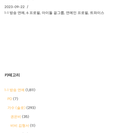
2023-09-22
1-1 방송 연예
,
6 프로필
,
아이돌 걸그룹
,
연예인 프로필
,
트와이스
카테고리
1-1 방송 연예
(1,811)
PD
(7)
가수 (솔로)
(293)
권은비
(35)
비비 김형서
(11)