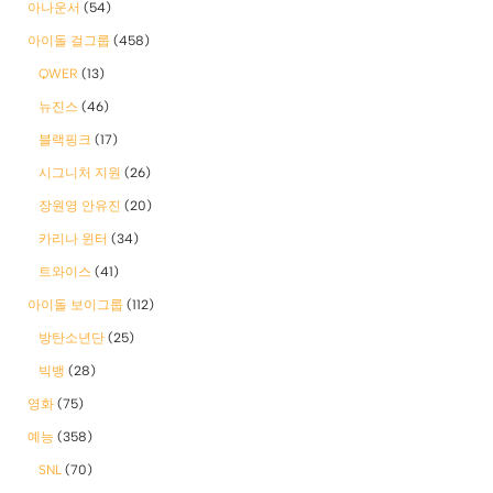
아나운서
(54)
아이돌 걸그룹
(458)
QWER
(13)
뉴진스
(46)
블랙핑크
(17)
시그니처 지원
(26)
장원영 안유진
(20)
카리나 윈터
(34)
트와이스
(41)
아이돌 보이그룹
(112)
방탄소년단
(25)
빅뱅
(28)
영화
(75)
예능
(358)
SNL
(70)