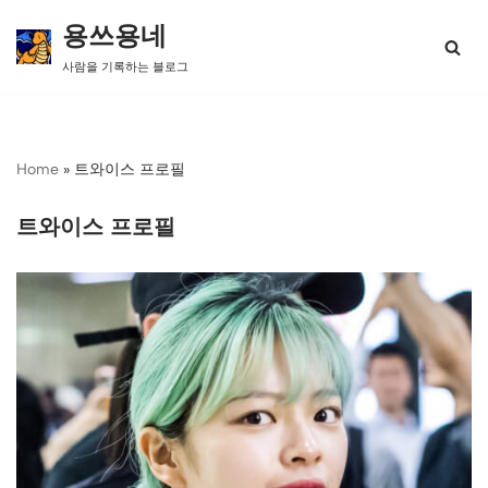
용쓰용네
콘
사람을 기록하는 블로그
텐
츠
로
건
너
Home
»
트와이스 프로필
뛰
기
트와이스 프로필