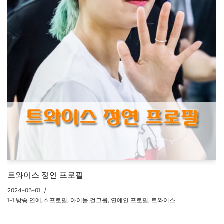
트와이스 정연 프로필
2024-05-01
1-1 방송 연예
,
6 프로필
,
아이돌 걸그룹
,
연예인 프로필
,
트와이스