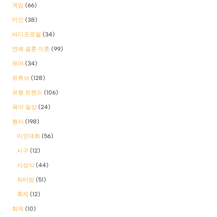
게임
(66)
미인
(38)
바디프로필
(34)
연예 결혼 이혼
(99)
유머
(34)
유튜브
(128)
유행 트렌드
(106)
육아 일상
(24)
행사
(198)
미인대회
(56)
시구
(12)
시상식
(44)
워터밤
(51)
축제
(12)
화제
(10)