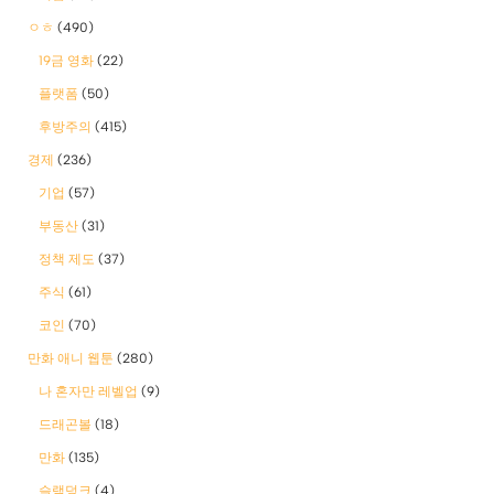
ㅇㅎ
(490)
19금 영화
(22)
플랫폼
(50)
후방주의
(415)
경제
(236)
기업
(57)
부동산
(31)
정책 제도
(37)
주식
(61)
코인
(70)
만화 애니 웹툰
(280)
나 혼자만 레벨업
(9)
드래곤볼
(18)
만화
(135)
슬램덩크
(4)