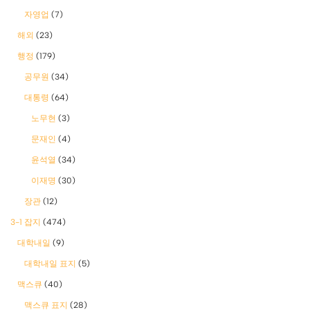
자영업
(7)
해외
(23)
행정
(179)
공무원
(34)
대통령
(64)
노무현
(3)
문재인
(4)
윤석열
(34)
이재명
(30)
장관
(12)
3-1 잡지
(474)
대학내일
(9)
대학내일 표지
(5)
맥스큐
(40)
맥스큐 표지
(28)