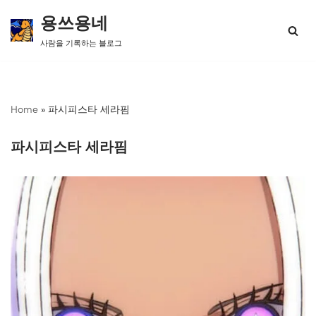
용쓰용네
콘
사람을 기록하는 블로그
텐
츠
로
건
너
Home
»
파시피스타 세라핌
뛰
기
파시피스타 세라핌