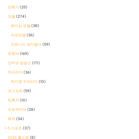
만화가
(25)
모델
(274)
레이싱 모델
(38)
슈퍼모델
(36)
피트니스 보디빌더
(59)
유튜버
(169)
인터넷 방송인
(171)
치어리더
(36)
하지원 치어리더
(10)
코스프레
(59)
틱톡커
(10)
프로게이머
(28)
해외
(34)
1-5 스포츠
(37)
2026 월드컵
(8)