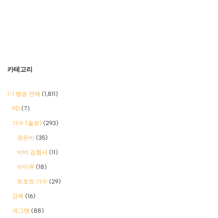
카테고리
1-1 방송 연예
(1,811)
PD
(7)
가수 (솔로)
(293)
권은비
(35)
비비 김형서
(11)
아이유
(18)
트로트 가수
(29)
감독
(16)
개그맨
(88)