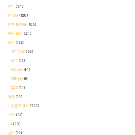
유머
(34)
유튜브
(128)
유행 트렌드
(106)
육아 일상
(24)
행사
(198)
미인대회
(56)
시구
(12)
시상식
(44)
워터밤
(51)
축제
(12)
화제
(10)
1-4 인플루언서
(773)
CEO
(31)
DJ
(20)
댄서
(19)