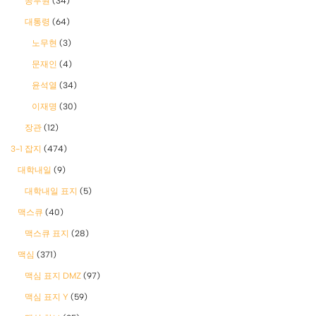
공무원
(34)
대통령
(64)
노무현
(3)
문재인
(4)
윤석열
(34)
이재명
(30)
장관
(12)
3-1 잡지
(474)
대학내일
(9)
대학내일 표지
(5)
맥스큐
(40)
맥스큐 표지
(28)
맥심
(371)
맥심 표지 DMZ
(97)
맥심 표지 Y
(59)