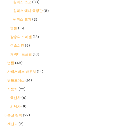
원피스 스포
(38)
원피스 애니 극장판
(8)
원피스 표지
(3)
웹툰
(15)
장송의 프리렌
(13)
주술회전
(9)
캐릭터 프로필
(18)
법률
(48)
사회서비스 바우처
(14)
워드프레스
(14)
자동차
(22)
국산차
(6)
외제차
(9)
5 종교 철학
(92)
개신교
(2)