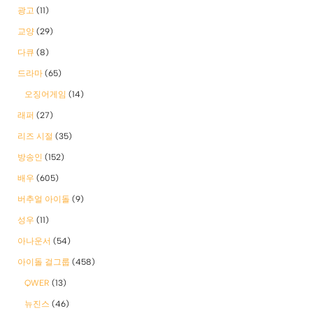
광고
(11)
교양
(29)
다큐
(8)
드라마
(65)
오징어게임
(14)
래퍼
(27)
리즈 시절
(35)
방송인
(152)
배우
(605)
버추얼 아이돌
(9)
성우
(11)
아나운서
(54)
아이돌 걸그룹
(458)
QWER
(13)
뉴진스
(46)