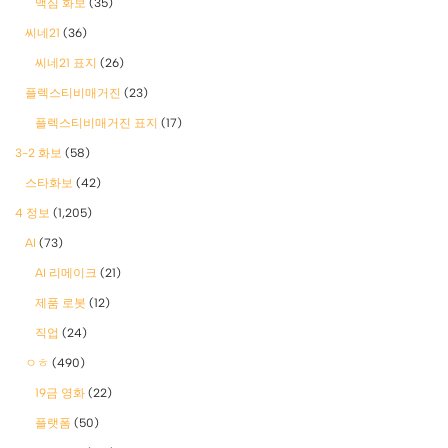
맥심 화보
(35)
씨네21
(36)
씨네21 표지
(26)
플렉스티비매거진
(23)
플렉스티비매거진 표지
(17)
3-2 화보
(58)
스타화보
(42)
4 정보
(1,205)
AI
(73)
AI 리메이크
(21)
제품 로봇
(12)
직업
(24)
ㅇㅎ
(490)
19금 영화
(22)
플랫폼
(50)