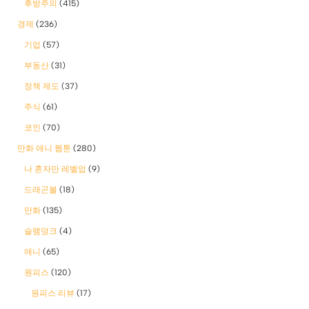
후방주의
(415)
경제
(236)
기업
(57)
부동산
(31)
정책 제도
(37)
주식
(61)
코인
(70)
만화 애니 웹툰
(280)
나 혼자만 레벨업
(9)
드래곤볼
(18)
만화
(135)
슬램덩크
(4)
애니
(65)
원피스
(120)
원피스 리뷰
(17)