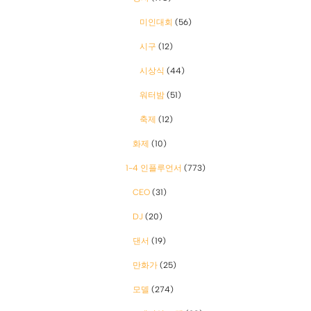
미인대회
(56)
시구
(12)
시상식
(44)
워터밤
(51)
축제
(12)
화제
(10)
1-4 인플루언서
(773)
CEO
(31)
DJ
(20)
댄서
(19)
만화가
(25)
모델
(274)