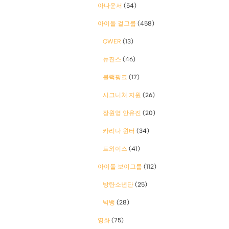
아나운서
(54)
아이돌 걸그룹
(458)
QWER
(13)
뉴진스
(46)
블랙핑크
(17)
시그니처 지원
(26)
장원영 안유진
(20)
카리나 윈터
(34)
트와이스
(41)
아이돌 보이그룹
(112)
방탄소년단
(25)
빅뱅
(28)
영화
(75)