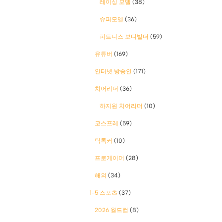
레이싱 모델
(38)
슈퍼모델
(36)
피트니스 보디빌더
(59)
유튜버
(169)
인터넷 방송인
(171)
치어리더
(36)
하지원 치어리더
(10)
코스프레
(59)
틱톡커
(10)
프로게이머
(28)
해외
(34)
1-5 스포츠
(37)
2026 월드컵
(8)