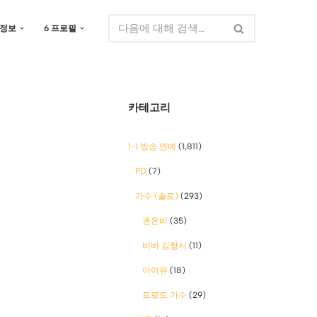
 정보
6 프로필
카테고리
1-1 방송 연예
(1,811)
PD
(7)
가수 (솔로)
(293)
권은비
(35)
비비 김형서
(11)
아이유
(18)
트로트 가수
(29)