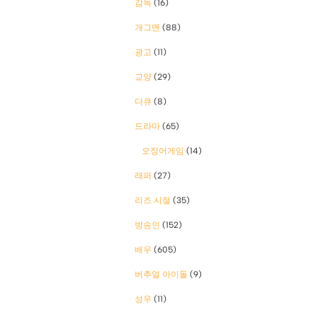
감독
(16)
개그맨
(88)
광고
(11)
교양
(29)
다큐
(8)
드라마
(65)
오징어게임
(14)
래퍼
(27)
리즈 시절
(35)
방송인
(152)
배우
(605)
버추얼 아이돌
(9)
성우
(11)