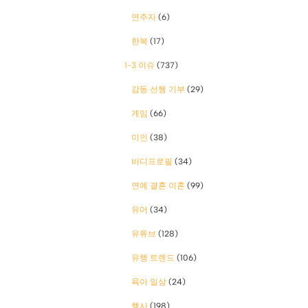
연주자
(6)
한복
(17)
1-3 이슈
(737)
감동 선행 기부
(29)
게임
(66)
미인
(38)
바디프로필
(34)
연예 결혼 이혼
(99)
유머
(34)
유튜브
(128)
유행 트렌드
(106)
육아 일상
(24)
행사
(198)