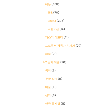
예능
(358)
SNL
(70)
골때녀
(206)
무한도전
(14)
캐스터 리포터
(21)
프로듀서 작곡가 작사가
(79)
해외
(91)
1-2 문화 예술
(70)
국악
(3)
문학 작가
(8)
미술
(13)
성악
(8)
연극 뮤지컬
(11)