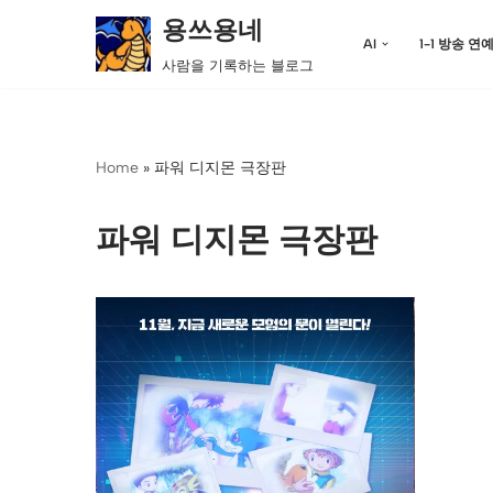
용쓰용네
AI
1-1 방송 연
콘
사람을 기록하는 블로그
텐
츠
로
Home
»
파워 디지몬 극장판
건
너
뛰
파워 디지몬 극장판
기