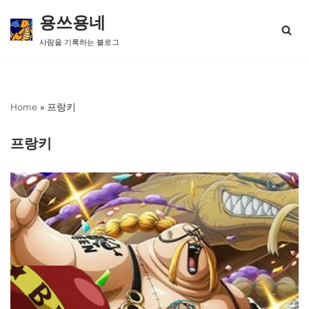
용쓰용네
콘
사람을 기록하는 블로그
텐
츠
로
건
너
Home
»
프랑키
뛰
기
프랑키