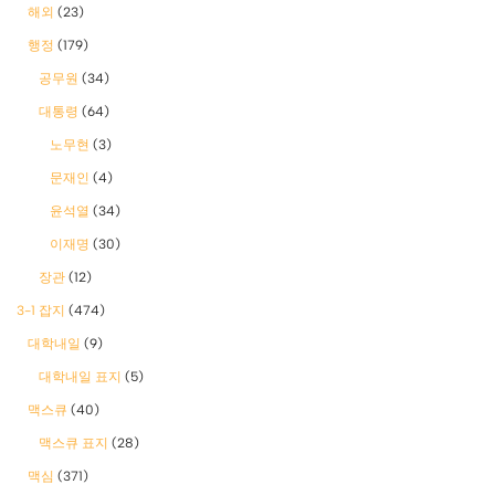
해외
(23)
행정
(179)
공무원
(34)
대통령
(64)
노무현
(3)
문재인
(4)
윤석열
(34)
이재명
(30)
장관
(12)
3-1 잡지
(474)
대학내일
(9)
대학내일 표지
(5)
맥스큐
(40)
맥스큐 표지
(28)
맥심
(371)