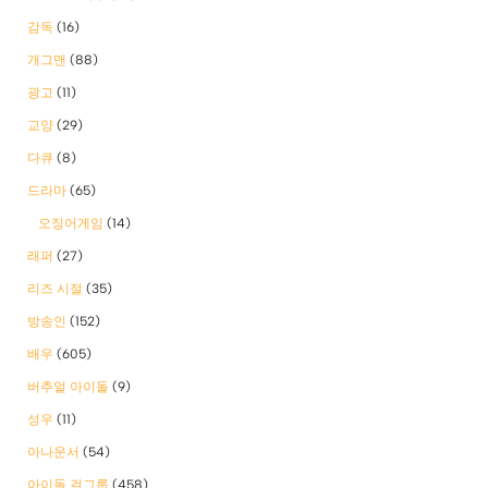
감독
(16)
개그맨
(88)
광고
(11)
교양
(29)
다큐
(8)
드라마
(65)
오징어게임
(14)
래퍼
(27)
리즈 시절
(35)
방송인
(152)
배우
(605)
버추얼 아이돌
(9)
성우
(11)
아나운서
(54)
아이돌 걸그룹
(458)