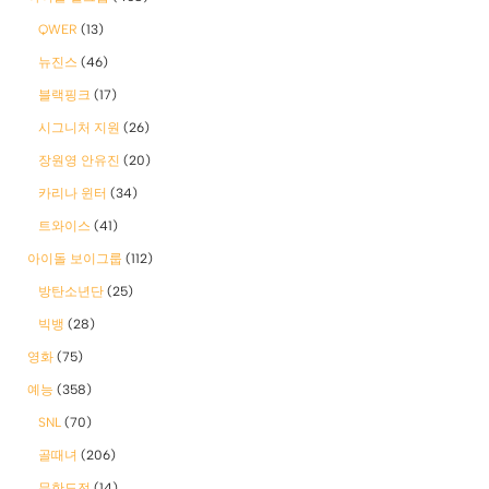
QWER
(13)
뉴진스
(46)
블랙핑크
(17)
시그니처 지원
(26)
장원영 안유진
(20)
카리나 윈터
(34)
트와이스
(41)
아이돌 보이그룹
(112)
방탄소년단
(25)
빅뱅
(28)
영화
(75)
예능
(358)
SNL
(70)
골때녀
(206)
무한도전
(14)