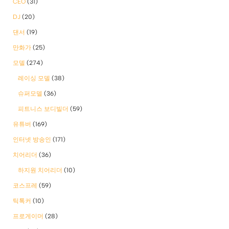
CEO
(31)
DJ
(20)
댄서
(19)
만화가
(25)
모델
(274)
레이싱 모델
(38)
슈퍼모델
(36)
피트니스 보디빌더
(59)
유튜버
(169)
인터넷 방송인
(171)
치어리더
(36)
하지원 치어리더
(10)
코스프레
(59)
틱톡커
(10)
프로게이머
(28)