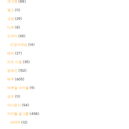
개그맨
(88)
광고
(11)
교양
(29)
다큐
(8)
드라마
(65)
오징어게임
(14)
래퍼
(27)
리즈 시절
(35)
방송인
(152)
배우
(605)
버추얼 아이돌
(9)
성우
(11)
아나운서
(54)
아이돌 걸그룹
(458)
QWER
(13)