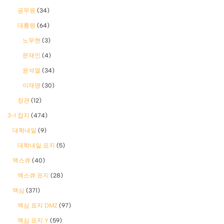
공무원
(34)
대통령
(64)
노무현
(3)
문재인
(4)
윤석열
(34)
이재명
(30)
장관
(12)
3-1 잡지
(474)
대학내일
(9)
대학내일 표지
(5)
맥스큐
(40)
맥스큐 표지
(28)
맥심
(371)
맥심 표지 DMZ
(97)
맥심 표지 Y
(59)