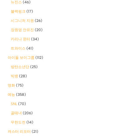
뉴진스
(46)
블랙핑크
(17)
시그니처 지원
(26)
장원영 안유진
(20)
카리나 윈터
(34)
트와이스
(41)
아이돌 보이그룹
(112)
방탄소년단
(25)
빅뱅
(28)
영화
(75)
예능
(358)
SNL
(70)
골때녀
(206)
무한도전
(14)
캐스터 리포터
(21)