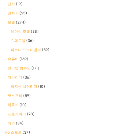
댄서
(19)
만화가
(25)
모델
(274)
레이싱 모델
(38)
슈퍼모델
(36)
피트니스 보디빌더
(59)
유튜버
(169)
인터넷 방송인
(171)
치어리더
(36)
하지원 치어리더
(10)
코스프레
(59)
틱톡커
(10)
프로게이머
(28)
해외
(34)
1-5 스포츠
(37)