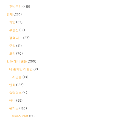
후방주의
(415)
경제
(236)
기업
(57)
부동산
(31)
정책 제도
(37)
주식
(61)
코인
(70)
만화 애니 웹툰
(280)
나 혼자만 레벨업
(9)
드래곤볼
(18)
만화
(135)
슬램덩크
(4)
애니
(65)
원피스
(120)
원피스 리뷰
(17)