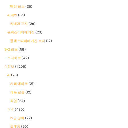
맥심 화보
(35)
씨네21
(36)
씨네21 표지
(26)
플렉스티비매거진
(23)
플렉스티비매거진 표지
(17)
3-2 화보
(58)
스타화보
(42)
4 정보
(1,205)
AI
(73)
AI 리메이크
(21)
제품 로봇
(12)
직업
(24)
ㅇㅎ
(490)
19금 영화
(22)
플랫폼
(50)