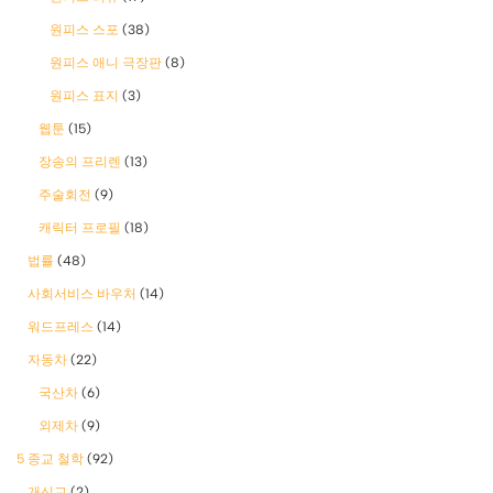
원피스 스포
(38)
원피스 애니 극장판
(8)
원피스 표지
(3)
웹툰
(15)
장송의 프리렌
(13)
주술회전
(9)
캐릭터 프로필
(18)
법률
(48)
사회서비스 바우처
(14)
워드프레스
(14)
자동차
(22)
국산차
(6)
외제차
(9)
5 종교 철학
(92)
개신교
(2)