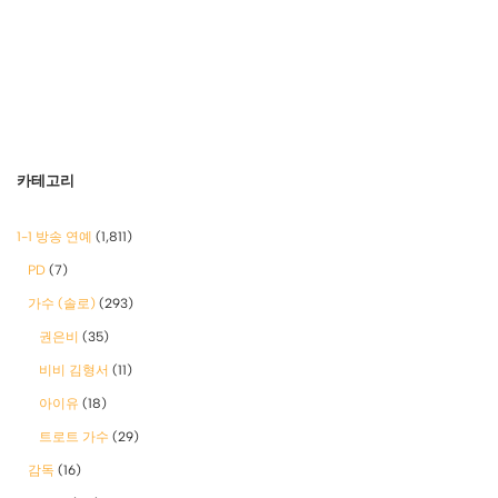
카테고리
1-1 방송 연예
(1,811)
PD
(7)
가수 (솔로)
(293)
권은비
(35)
비비 김형서
(11)
아이유
(18)
트로트 가수
(29)
감독
(16)