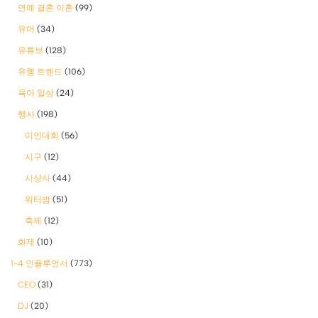
연예 결혼 이혼
(99)
유머
(34)
유튜브
(128)
유행 트렌드
(106)
육아 일상
(24)
행사
(198)
미인대회
(56)
시구
(12)
시상식
(44)
워터밤
(51)
축제
(12)
화제
(10)
1-4 인플루언서
(773)
CEO
(31)
DJ
(20)