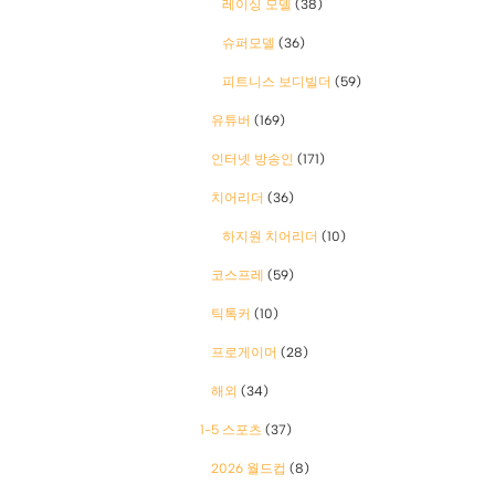
레이싱 모델
(38)
슈퍼모델
(36)
피트니스 보디빌더
(59)
유튜버
(169)
인터넷 방송인
(171)
치어리더
(36)
하지원 치어리더
(10)
코스프레
(59)
틱톡커
(10)
프로게이머
(28)
해외
(34)
1-5 스포츠
(37)
2026 월드컵
(8)