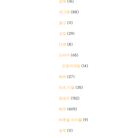
감독
(16)
개그맨
(88)
광고
(11)
교양
(29)
다큐
(8)
드라마
(65)
오징어게임
(14)
래퍼
(27)
리즈 시절
(35)
방송인
(152)
배우
(605)
버추얼 아이돌
(9)
성우
(11)