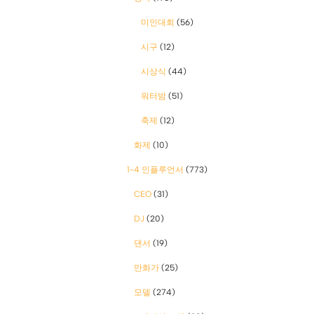
미인대회
(56)
시구
(12)
시상식
(44)
워터밤
(51)
축제
(12)
화제
(10)
1-4 인플루언서
(773)
CEO
(31)
DJ
(20)
댄서
(19)
만화가
(25)
모델
(274)