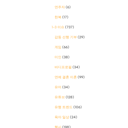
연주자
(6)
한복
(17)
1-3 이슈
(737)
감동 선행 기부
(29)
게임
(66)
미인
(38)
바디프로필
(34)
연예 결혼 이혼
(99)
유머
(34)
유튜브
(128)
유행 트렌드
(106)
육아 일상
(24)
행사
(198)