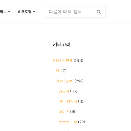
 정보
6 프로필
카테고리
1-1 방송 연예
(1,811)
PD
(7)
가수 (솔로)
(293)
권은비
(35)
비비 김형서
(11)
아이유
(18)
트로트 가수
(29)