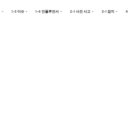
예
1-3 이슈
1-4 인플루언서
2-1 사건 사고
3-1 잡지
4