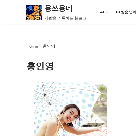
용쓰용네
AI
1-1 방송 연
콘
사람을 기록하는 블로그
텐
츠
로
Home
»
홍인영
건
너
뛰
홍인영
기