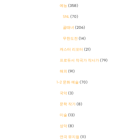
예능
(358)
SNL
(70)
골때녀
(206)
무한도전
(14)
캐스터 리포터
(21)
프로듀서 작곡가 작사가
(79)
해외
(91)
1-2 문화 예술
(70)
국악
(3)
문학 작가
(8)
미술
(13)
성악
(8)
연극 뮤지컬
(11)