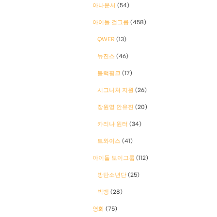
아나운서
(54)
아이돌 걸그룹
(458)
QWER
(13)
뉴진스
(46)
블랙핑크
(17)
시그니처 지원
(26)
장원영 안유진
(20)
카리나 윈터
(34)
트와이스
(41)
아이돌 보이그룹
(112)
방탄소년단
(25)
빅뱅
(28)
영화
(75)