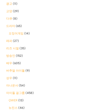
광고
(11)
교양
(29)
다큐
(8)
드라마
(65)
오징어게임
(14)
래퍼
(27)
리즈 시절
(35)
방송인
(152)
배우
(605)
버추얼 아이돌
(9)
성우
(11)
아나운서
(54)
아이돌 걸그룹
(458)
QWER
(13)
뉴진스
(46)