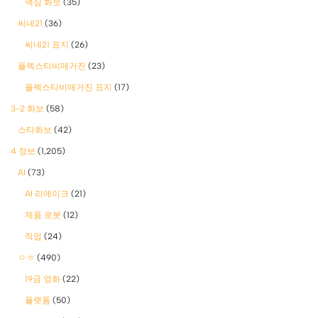
맥심 화보
(35)
씨네21
(36)
씨네21 표지
(26)
플렉스티비매거진
(23)
플렉스티비매거진 표지
(17)
3-2 화보
(58)
스타화보
(42)
4 정보
(1,205)
AI
(73)
AI 리메이크
(21)
제품 로봇
(12)
직업
(24)
ㅇㅎ
(490)
19금 영화
(22)
플랫폼
(50)