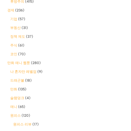
후방주의
(415)
경제
(236)
기업
(57)
부동산
(31)
정책 제도
(37)
주식
(61)
코인
(70)
만화 애니 웹툰
(280)
나 혼자만 레벨업
(9)
드래곤볼
(18)
만화
(135)
슬램덩크
(4)
애니
(65)
원피스
(120)
원피스 리뷰
(17)