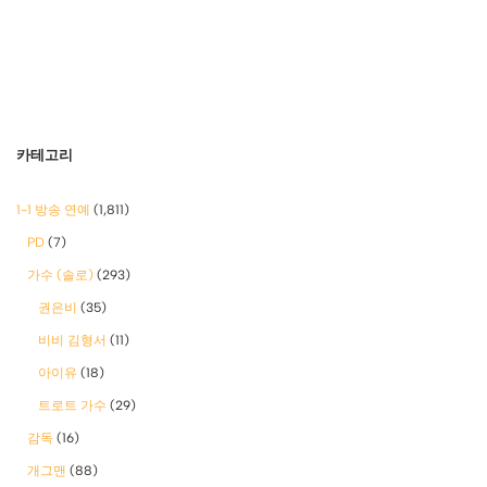
카테고리
1-1 방송 연예
(1,811)
PD
(7)
가수 (솔로)
(293)
권은비
(35)
비비 김형서
(11)
아이유
(18)
트로트 가수
(29)
감독
(16)
개그맨
(88)