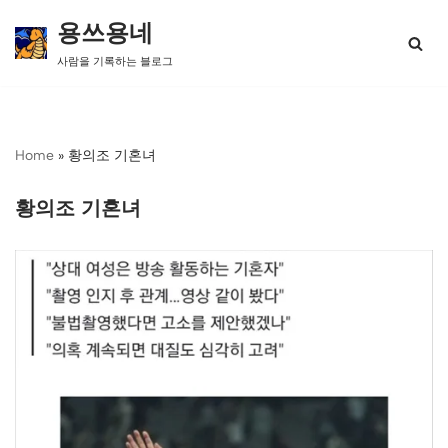
용쓰용네
콘
사람을 기록하는 블로그
텐
츠
로
건
너
Home
»
황의조 기혼녀
뛰
기
황의조 기혼녀