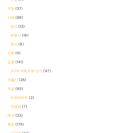
국방
(37)
사법
(88)
검사
(13)
변호사
(18)
판사
(8)
언론
(9)
입법
(141)
2024 국회의원 선거
(47)
저출산
(25)
직업
(83)
아르바이트
(2)
자영업
(7)
해외
(23)
행정
(179)