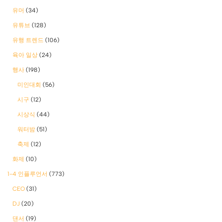
유머
(34)
유튜브
(128)
유행 트렌드
(106)
육아 일상
(24)
행사
(198)
미인대회
(56)
시구
(12)
시상식
(44)
워터밤
(51)
축제
(12)
화제
(10)
1-4 인플루언서
(773)
CEO
(31)
DJ
(20)
댄서
(19)