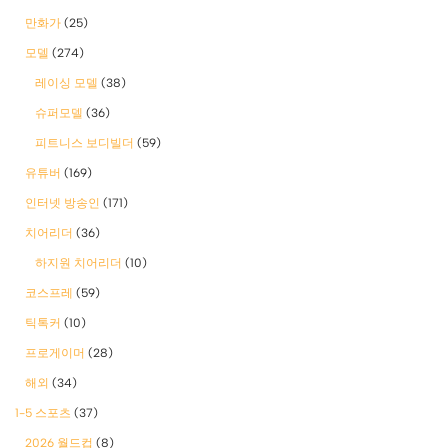
만화가
(25)
모델
(274)
레이싱 모델
(38)
슈퍼모델
(36)
피트니스 보디빌더
(59)
유튜버
(169)
인터넷 방송인
(171)
치어리더
(36)
하지원 치어리더
(10)
코스프레
(59)
틱톡커
(10)
프로게이머
(28)
해외
(34)
1-5 스포츠
(37)
2026 월드컵
(8)