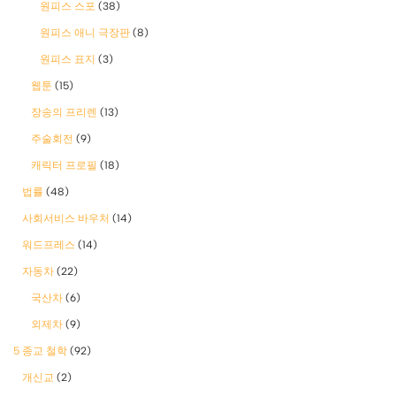
원피스 스포
(38)
원피스 애니 극장판
(8)
원피스 표지
(3)
웹툰
(15)
장송의 프리렌
(13)
주술회전
(9)
캐릭터 프로필
(18)
법률
(48)
사회서비스 바우처
(14)
워드프레스
(14)
자동차
(22)
국산차
(6)
외제차
(9)
5 종교 철학
(92)
개신교
(2)