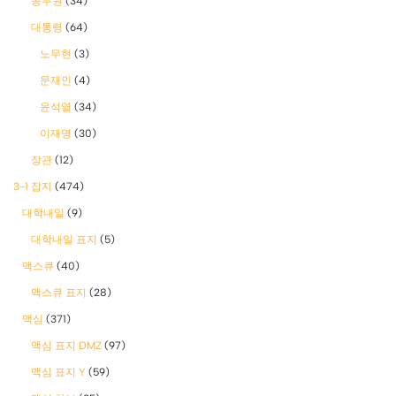
공무원
(34)
대통령
(64)
노무현
(3)
문재인
(4)
윤석열
(34)
이재명
(30)
장관
(12)
3-1 잡지
(474)
대학내일
(9)
대학내일 표지
(5)
맥스큐
(40)
맥스큐 표지
(28)
맥심
(371)
맥심 표지 DMZ
(97)
맥심 표지 Y
(59)